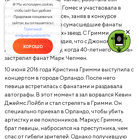
🍪 Мы используем cookies,
вокалисткой Селены Гомес и участвовала в
чтобы сайт был удобнее.
американском «Голосе», заняв в конкурсе
Продолжая пользоваться
сайтом, вы соглашаетесь с
третье место. Однако сумасшедшие фанаты
Политикой
бывают и у «скромных» звезд. С Гримми
конфиденциальности.
случилась та же трагедия, что с Джоном
ХОРОШО
Ленноном в 1980 году, когда 40-летнего «битла»
застрелил фанат Марк Чепмен.
10 июня 2016 года Кристина Гримми выступила с
концертом в городе Орландо. После него
певица встретилась с фанатами и раздавала
автографы. В этот момент в зал ворвался Кевин
Джеймс Лойбл и стал стрелять в Гримми. Он
специально приехал в Орландо, чтобы убить
артистку и ее поклонников. Маркус Гримми,
брат певицы, набросился на преступника, чем
спас от гибели зрителей. Однако получившую