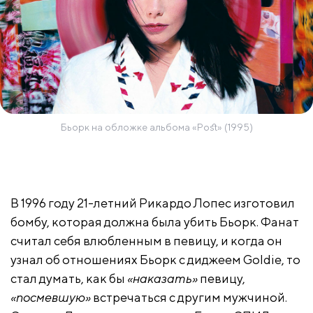
Бьорк на обложке альбома «Post» (1995)
В 1996 году 21-летний Рикардо Лопес изготовил
бомбу, которая должна была убить Бьорк. Фанат
считал себя влюбленным в певицу, и когда он
узнал об отношениях Бьорк с диджеем Goldie, то
стал думать, как бы
«наказать»
певицу,
«посмевшую»
встречаться с другим мужчиной.