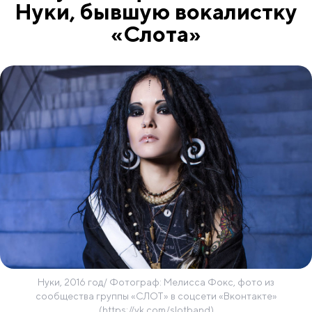
Нуки, бывшую вокалистку
«Слота»
Нуки, 2016 год/ Фотограф: Мелисса Фокс, фото из
сообщества группы «СЛОТ» в соцсети «Вконтакте»
(https://vk.com/slotband)