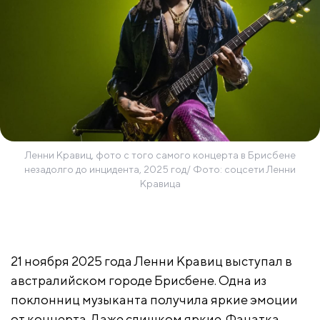
Ленни Кравиц, фото с того самого концерта в Брисбене
незадолго до инцидента, 2025 год/ Фото: соцсети Ленни
Кравица
21 ноября 2025 года Ленни Кравиц выступал в
австралийском городе Брисбене. Одна из
поклонниц музыканта получила яркие эмоции
от концерта. Даже слишком яркие. Фанатка