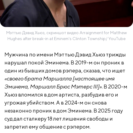
Мэттью Дэвид Хьюз, скриншот видео Arraignment for Matthew
Hughes after break-in at Eminem's Clinton Township/ YouTube
Мужчина по имени Мэттью Дэвид Хьюз трижды
нарушал покой Эминема. В 2019-м он проник в
один из бывших домов рэпера, сказав, что ищет
«своего брата Маршалла [настоящее имя
Эминема, Маршалл Брюс Мэтерс III]»
. В 2020-м
Хьюз вломился в дом артиста, разбудив его и
угрожая убийством. А в 2024-м он снова
незаконно проник в дом Эминема. В 2025 году
суд дал сталкеру 18 лет лишения свободы и
запретил ему общение с рэпером.