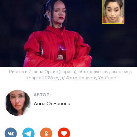
Рианна и Иванна Ортис (справа), обстрелявшая дом певицы
в марте 2026 года/ Фото: соцсети, YouTube
АВТОР:
Анна Османова