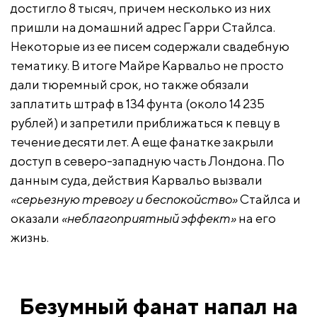
достигло 8 тысяч, причем несколько из них
пришли на домашний адрес Гарри Стайлса.
Некоторые из ее писем содержали свадебную
тематику. В итоге Майре Карвальо не просто
дали тюремный срок, но также обязали
заплатить штраф в 134 фунта (около 14 235
рублей) и запретили приближаться к певцу в
течение десяти лет. А еще фанатке закрыли
доступ в северо-западную часть Лондона. По
данным суда, действия Карвальо вызвали
«серьезную тревогу и беспокойство»
Стайлса и
оказали
«неблагоприятный эффект»
на его
жизнь.
Безумный фанат напал на