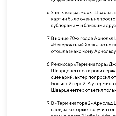
Учитывая размеры Шварца, н
картин было очень непросто.
дублерами — и близкими друз
В конце 70-х годов Арнольд
«Невероятный Халк», но не по
отошла знакомому Арнольду б
Режиссер «Терминатора» Дж
Шварценеггера в роли сержа
сценарий, актер попросил отд
Большой герой! А у терминат
Шварценеггер ответил только
В «Терминаторе 2» Арнольд 
слов, за которые получил го
только фраза “Hasta la vista, 