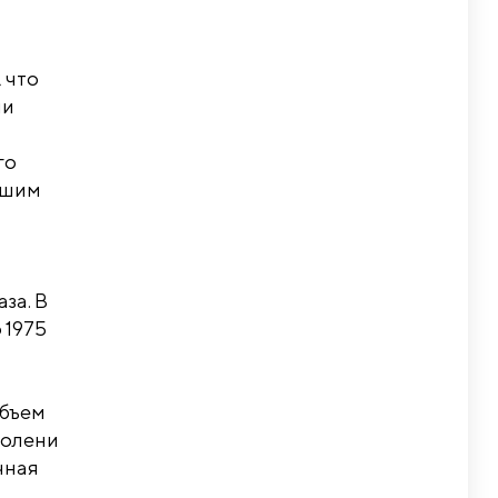
 что
ли
го
чшим
за. В
 1975
Объем
 голени
очная