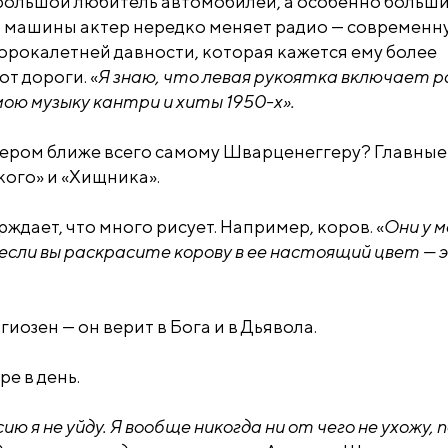
большой любитель автомобилей, а особенно больши
й машины актер нередко меняет радио — современн
сорокалетней давности, которая кажется ему более
т дороги. «
Я знаю, что левая рукоятка включает ра
ою музыку кантри и хиты 1950-х».
тером ближе всего самому Шварценеггеру? Главные
кого» и «Хищника».
дает, что много рисует. Например, коров. «
Они у м
 если вы раскрасите корову в ее настоящий цвет — 
озен — он верит в Бога и в Дьявола.
е в день.
сию я не уйду. Я вообще никогда ни от чего не ухожу,