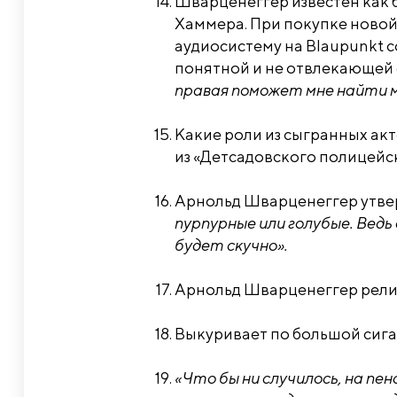
Шварценеггер известен как 
Хаммера. При покупке ново
аудиосистему на Blaupunkt 
понятной и не отвлекающей о
правая поможет мне найти м
Какие роли из сыгранных ак
из «Детсадовского полицейс
Арнольд Шварценеггер утверж
пурпурные или голубые. Ведь
будет скучно».
Арнольд Шварценеггер религи
Выкуривает по большой сигар
«Что бы ни случилось, на пен