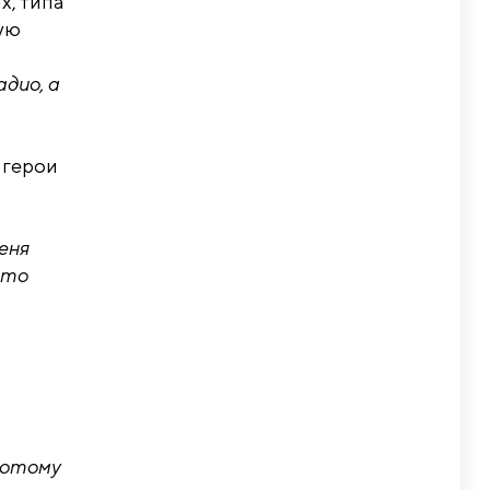
х, типа
ую
дио, а
 герои
еня
это
 потому