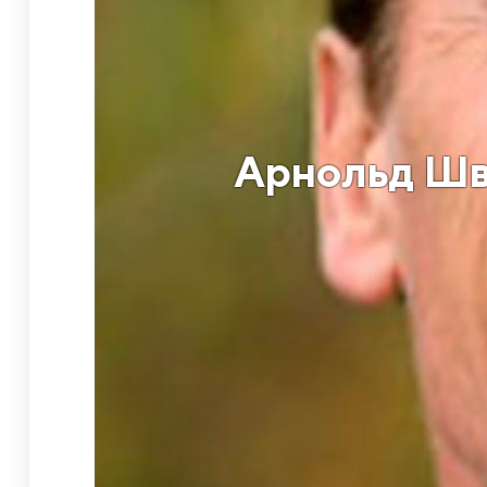
Арнольд Шв