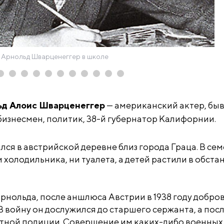
Арнольд Шварценеггер в школе
ьд Алоис Шварценеггер
— американский актер, бы
изнесмен, политик, 38-й губернатор Калифорнии.
ся в австрийской деревне близ города Граца. В се
 холодильника, ни туалета, а детей растили в обста
рнольда, после аншлюса Австрии в 1938 году добро
В войну он дослужился до старшего сержанта, а посл
стной полиции. Совершение им каких-либо военных