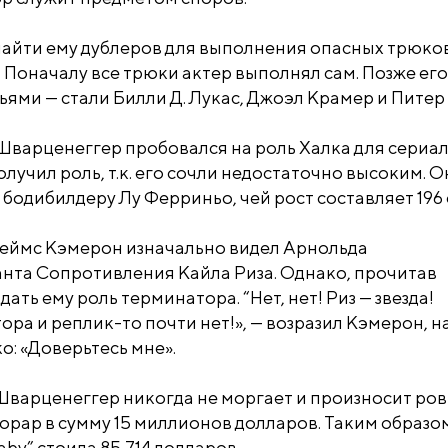
айти ему дублеров для выполнения опасных трюко
 Поначалу все трюки актер выполнял сам. Позже его
ьями — стали Билли Д. Лукас, Джоэл Крамер и Питер 
 Шварценеггер пробовался на роль Халка для сериа
лучил роль, т.к. его сочли недостаточно высоким. О
одибилдеру Лу Ферриньо, чей рост составляет 196 
еймс Кэмерон изначально видел Арнольда
нта Сопротивления Кайла Риза. Однако, прочитав
ать ему роль терминатора. “Нет, нет! Риз — звезда!
ора и реплик-то почти нет!», — возразил Кэмерон, н
: «Доверьтесь мне».
Шварценеггер никогда не моргает и произносит ро
норар в сумму 15 миллионов долларов. Таким образо
baby” стоила 85,714 долларов.