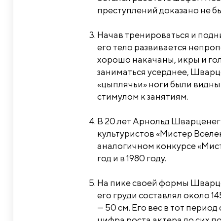
преступлений доказано не б
Начав тренироваться и подн
его тело развивается непроп
хорошо накачаны, икры и гол
заниматься усерднее, Шварце
«цыплячьи» ноги были видн
стимулом к занятиям.
В 20 лет Арнольд Шварцене
культуристов «Мистер Вселен
аналогичном конкурсе «Мист
год и в 1980 году.
На пике своей формы Шварце
его груди составлял около 145
— 50 см. Его вес в тот период
цифра роста актера до сих п