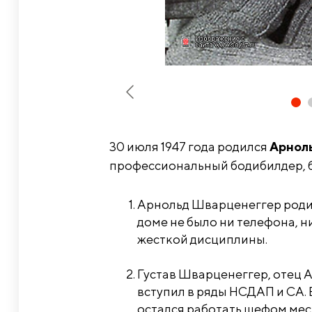
30 июля 1947 года родился
Арнол
профессиональный бодибилдер, б
Арнольд Шварценеггер родил
доме не было ни телефона, ни
жесткой дисциплины.
Густав Шварценеггер, отец А
вступил в ряды НСДАП и СА. 
остался работать шефом ме