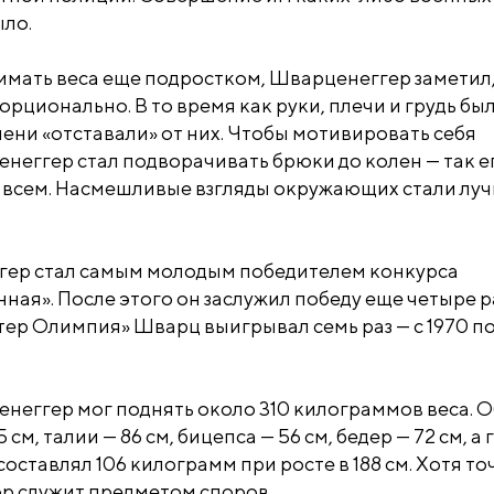
ыло.
имать веса еще подростком, Шварценеггер заметил,
орционально. В то время как руки, плечи и грудь бы
ени «отставали» от них. Чтобы мотивировать себя
неггер стал подворачивать брюки до колен — так е
ы всем. Насмешливые взгляды окружающих стали лу
ггер стал самым молодым победителем конкурса
ная». После этого он заслужил победу еще четыре ра
ер Олимпия» Шварц выигрывал семь раз — с 1970 по
неггер мог поднять около 310 килограммов веса. 
 см, талии — 86 см, бицепса — 56 см, бедер — 72 см, а
 составлял 106 килограмм при росте в 188 см. Хотя т
ор служит предметом споров.