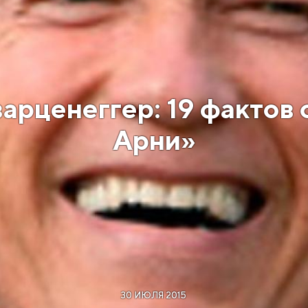
арценеггер: 19 фактов 
Арни»
30 ИЮЛЯ 2015