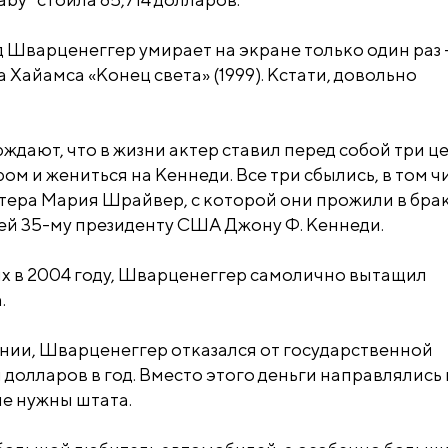
 Шварценеггер умирает на экране только один раз 
Хайамса «Конец света» (1999). Кстати, довольно
ждают, что в жизни актер ставил перед собой три ц
ом и жениться на Кеннеди. Все три сбылись, в том ч
тера Мария Шрайвер, с которой они прожили в брак
ей 35-му президенту США Джону Ф. Кеннеди.
ях в 2004 году, Шварценеггер самолично вытащил
.
ии, Шварценеггер отказался от государственной
 долларов в год. Вместо этого деньги направлялись
ие нужны штата.