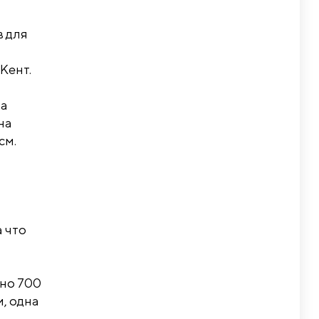
в для
Кент.
ла
на
см.
а что
вно 700
м, одна