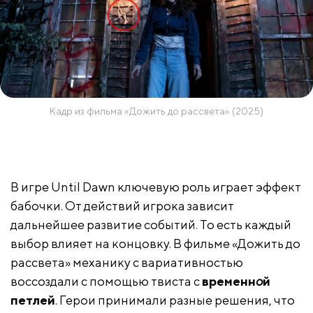
Кадр из фильма «Дожить до рассвета» (2025)
В игре Until Dawn ключевую роль играет эффект
бабочки. От действий игрока зависит
дальнейшее развитие событий. То есть каждый
выбор влияет на концовку. В фильме «Дожить до
рассвета» механику с вариативностью
воссоздали с помощью твиста с
временн
о
й
петлей
. Герои принимали разные решения, что