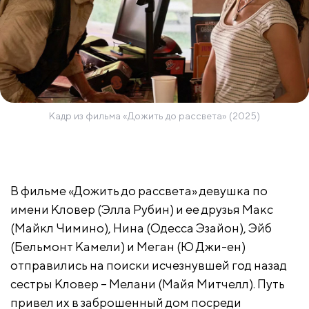
Кадр из фильма «Дожить до рассвета» (2025)
В фильме «Дожить до рассвета» девушка по
имени Кловер (Элла Рубин) и ее друзья Макс
(Майкл Чимино), Нина (Одесса Эзайон), Эйб
(Бельмонт Камели) и Меган (Ю Джи-ен)
отправились на поиски исчезнувшей год назад
сестры Кловер – Мелани (Майя Митчелл). Путь
привел их в заброшенный дом посреди