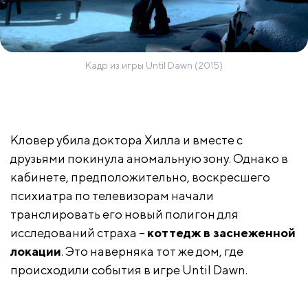
Кадр из игры Until Dawn (2015)
Кловер убила доктора Хилла и вместе с
друзьями покинула аномальную зону. Однако в
кабинете, предположительно, воскресшего
психиатра по телевизорам начали
транслировать его новый полигон для
исследований страха –
коттедж в заснеженной
локации
. Это наверняка тот же дом, где
происходили события в игре Until Dawn.