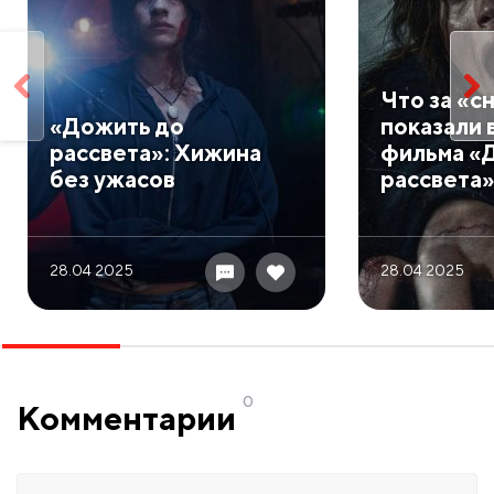
​Что за «
​«Дожить до
показали 
рассвета»: Хижина
фильма «
без ужасов
рассвета
28.04 2025
28.04 2025
0
Комментарии