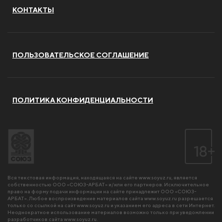
КОНТАКТЫ
ПОЛЬЗОВАТЕЛЬСКОЕ СОГЛАШЕНИЕ
ПОЛИТИКА КОНФИДЕНЦИАЛЬНОСТИ
Вся текстовая информация, находящаяся на сайте
www.soyuz.ru
, является
собственностью ООО «СОЮЗ-АРБАТ» и/или его партнеров. Исключительное
право на форму подачи информации на сайте принадлежит ООО «СОЮЗ-
АРБАТ». Любое воспроизведение материалов сайта
www.soyuz.ru
разрешается
только со ссылкой на сайт
www.soyuz.ru
и указанием его адреса в сети Интернет.
Неоднократное использование материалов возможно только при уведомлении
разработчиков сайта
www.soyuz.ru
.