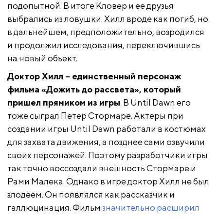
подопытной. В итоге Кловер и ее друзья
выбрались из ловушки. Хилл вроде как погиб, но
в дальнейшем, предположительно, возродился
и продолжил исследования, переключившись
на новый объект.
Доктор Хилл – единственный персонаж
фильма «Дожить до рассвета», который
пришел прямиком из игры
. В Until Dawn его
тоже сыграл Петер Стормаре. Актеры при
создании игры Until Dawn работали в костюмах
для захвата движения, а позднее сами озвучили
своих персонажей. Поэтому разработчики игры
так точно воссоздали внешность Стормаре и
Рами Малека. Однако в игре доктор Хилл не был
злодеем. Он появлялся как рассказчик и
галлюцинация. Фильм
значительно расширил