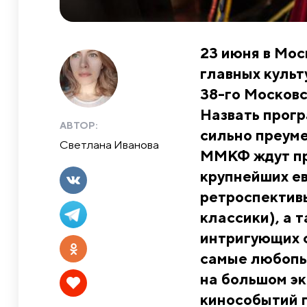
23 июня в Мос
главных культ
38-го Москов
Назвать прогр
АВТОР:
сильно преуме
Светлана Иванова
ММКФ ждут пр
крупнейших е
ретроспективы
классики), а 
интригующих 
самые любопы
на большом эк
кинособытий г