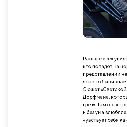
Раньше всех увиде
кто попадет на ц
представлении не 
до него были знам
Сюжет «Светской 
Дорфмана, которы
грез». Там он вс
и без ума влюбляе
чувствует себя как