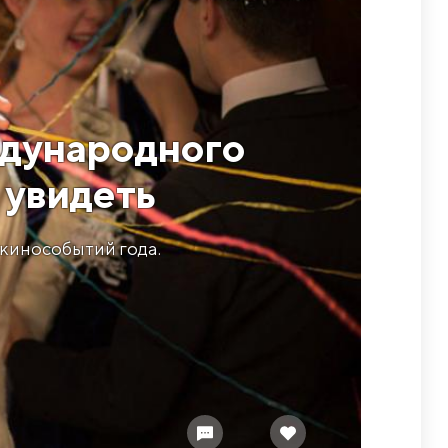
ждународного
 увидеть
 кинособытий года.