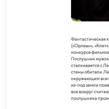
Фантастическая 
(«Орлеан», «Клетк
конкурсе фильмов
Послушник мужско
сталкивается с Ле
стены обители. Ле
окружающим всяче
из-под земли появ
все вокруг считаю
послушника проис