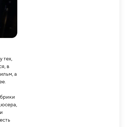
 тех,
я, в
ильм, а
ее.
абрики
дюсера,
ни
 есть