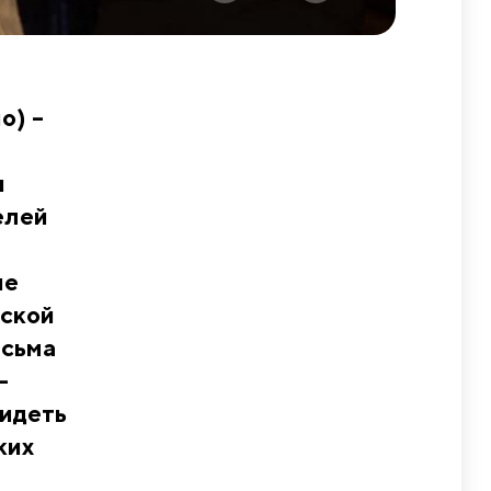
о) –
ы
елей
ые
тской
есьма
-
видеть
ких