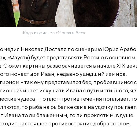
Кадр из фильма «Монах и бес»
комедия Николая Досталя по сценарию Юрия Арабо
а», «Фауст») будет представлять Россию в основном
. Сюжет картины разворачивается в начале XIX века
го монастыря Иван, недавно ушедший из мира,
гионом – так ему представился бес, пробравшийся с
гион начинает искушать Ивана с пути истинного, я
ские чудеса – то плот против течения поплывет, то
ляются, то рыба на рыбалке сама на удочку прыгает.
т Ивана то ли блаженным, то ли проклятым, в душе
ходит настоящее противостояние добра со злом.