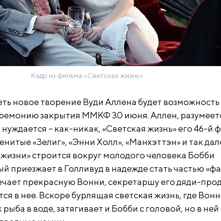
Кадр из фильма «Светская жизнь»
ть новое творение Вуди Аллена будет возможность у
еремонию закрытия ММКФ 30 июня. Аллен, разумеетс
нуждается – как-никак, «Светская жизнь» его 46-й ф
енитые «Зелиг», «Энни Холл», «Манхэттэн» и так дал
жизни» строится вокруг молодого человека Бобби
й приезжает в Голливуд в надежде стать частью «ф
тречает прекрасную Вонни, секретаршу его дяди-про
тся в нее. Вскоре бурлящая светская жизнь, где Вон
 рыба в воде, затягивает и Бобби с головой, но в ней