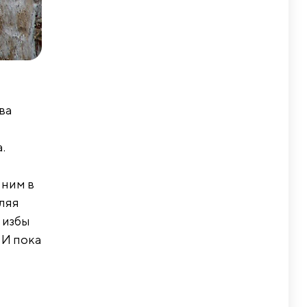
ва
.
 ним в
вляя
 избы
 И пока