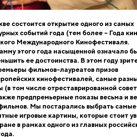
кве состоится открытие одного из самых
урных событий года (тем более – Года кин
ского Международного Кинофестиваля.
амму этого года насыщенной означало б
ньшить ее достоинства. В этом году зрит
емьеры фильмов-лауреатов призов
вропейских кинофестивалей, самые разн
 (в том числе отреставрированной сове
также предпремьерные показы весьма и в
фильмов. Мы постарались выбрать самые
тные игровые картины, которые стоит у
ране в рамках одного из главных российс
ода.