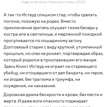
Кадр из фильма «Мужские слезы» (2021)
А так-то Иствуд слишком стар, чтобы сделать
погоню, похожую на родео. Вместо
приключения зритель слушает тихие беседы у
костра или в святилище, и медленной походкой
прогуливается по лошадиному загону.
Долговязый старик с виду хрупкий, утомленный
прошлым, но слез не роняет, подтверждая образ,
который родился в прославившем его жанре.
Здесь Клинт Иствуд не играет ни стареющего
убийцу, ни отошедшего от дел бандита, ни героя,
ни злодея, без трагизма и триумфа, ни
осуждения, ни наказания.
Дорожная драма без ярости и крови, без мести и
жертв. И даже если опасность поджидает