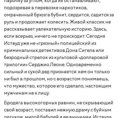
парочку за углом, когда их останавливают,
подозревая в перевозке наркотиков,
омраченный брюзга бубнит, сердится, садится за
руль и продолжает колесить. Живой классик не
рассказывает увлекательную историю. Здесь,
если всерьез, ничего не происходит. Сегодня
Иствуд уже не «грязный» полицейский из
криминальных детективов Дона Сигела или
безродный стрелок из культовой «долларовой
трилогии» Серджио Леоне. Одновременно
сильный и сухой дед признается: кем он только
ни был в прошлом, но с возрастом понимаешь,
что мужество, которое его сделало, настоящим
мужчинам не к лицу.
Бродяга высокогорных равнин, не скрывающий
свой возраст, поставил нежную драму с буйным
петухом, милой бабулей и ее внучками. Иствуда