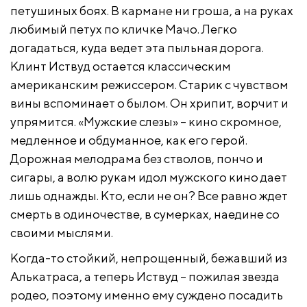
петушиных боях. В кармане ни гроша, а на руках
любимый петух по кличке Мачо. Легко
догадаться, куда ведет эта пыльная дорога.
Клинт Иствуд остается классическим
американским режиссером. Старик с чувством
вины вспоминает о былом. Он хрипит, ворчит и
упрямится. «Мужские слезы» – кино скромное,
медленное и обдуманное, как его герой.
Дорожная мелодрама без стволов, пончо и
сигары, а волю рукам идол мужского кино дает
лишь однажды. Кто, если не он? Все равно ждет
смерть в одиночестве, в сумерках, наедине со
своими мыслями.
Когда-то стойкий, непрощенный, бежавший из
Алькатраса, а теперь Иствуд – пожилая звезда
родео, поэтому именно ему суждено посадить