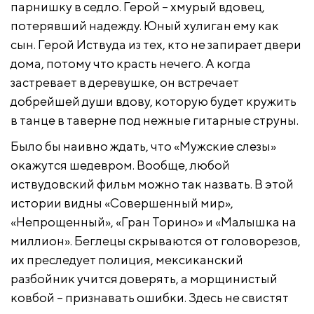
парнишку в седло. Герой – хмурый вдовец,
потерявший надежду. Юный хулиган ему как
сын. Герой Иствуда из тех, кто не запирает двери
дома, потому что красть нечего. А когда
застревает в деревушке, он встречает
добрейшей души вдову, которую будет кружить
в танце в таверне под нежные гитарные струны.
Было бы наивно ждать, что «Мужские слезы»
окажутся шедевром. Вообще, любой
иствудовский фильм можно так назвать. В этой
истории видны «Совершенный мир»,
«Непрощенный», «Гран Торино» и «Малышка на
миллион». Беглецы скрываются от головорезов,
их преследует полиция, мексиканский
разбойник учится доверять, а морщинистый
ковбой – признавать ошибки. Здесь не свистят