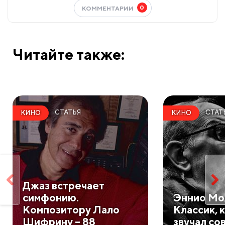
0
КОММЕНТАРИИ
Читайте также:
СТАТЬЯ
СТАТ
КИНО
КИНО
​Джаз встречает
симфонию.
​Эннио Мо
Композитору Лало
Классик, 
Шифрину – 88
звучал со