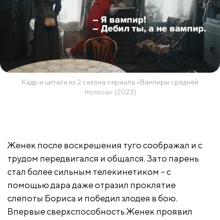
Кадр и цитата из 2 сезона сериала «Вампиры средней
полосы» (2023)
Женек после воскрешения туго соображал и с
трудом передвигался и общался. Зато парень
стал более сильным телекинетиком – с
помощью дара даже отразил проклятие
слепоты Бориса и победил злодея в бою.
Впервые сверхспособность Женек проявил