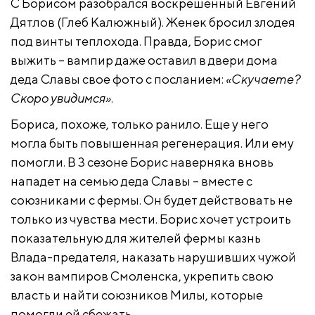
С Борисом разобрался воскрешенный Евгений
Дятлов (Глеб Калюжный). Женек бросил злодея
под винты теплохода. Правда, Борис смог
выжить – вампир даже оставил в двери дома
деда Славы свое фото с посланием:
«Скучаете?
Скоро увидимся»
.
Бориса, похоже, только ранило. Еще у него
могла быть повышенная регенерация. Или ему
помогли. В 3 сезоне Борис наверняка вновь
нападет на семью деда Славы – вместе с
союзниками с фермы. Он будет действовать не
только из чувства мести. Борис хочет устроить
показательную для жителей фермы казнь
Влада-предателя, наказать нарушивших чужой
закон вампиров Смоленска, укрепить свою
власть и найти союзников Милы, которые
помогли ей сбежать.