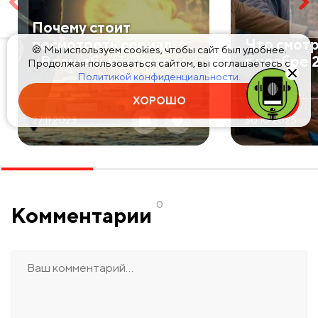
​Почему стоит
посмотреть сериал
​Что смот
🍪 Мы используем cookies, чтобы сайт был удобнее.
«Волшебный участок»
в ноябре 
Продолжая пользоваться сайтом, вы соглашаетесь с
Политикой конфиденциальности.
ХОРОШО
27.11 2023
30.10 2025
0
Комментарии