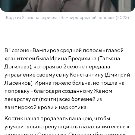
Кадр из 2 сезона сериала «Вампиры средней полосы» (2023)
В 1 сезоне «Вампиров средней полосы» главой
хранителей была Ирина Бредихина (Татьяна
Догилева), которая во 2 сезоне передала
управление своему сыну Константину (Дмитрий
Лысенков). Ирина тяжело больна, но пошла на
поправку – благодаря созданному Жаном
лекарству от (почти) всех болезней из
вампирской крови и наркотика.
Костик начал продавать панацею, чтобы
улучшить свою репутацию в глазах влиятельных
чиновников Смоленска. Он решил без помощи