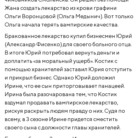
Жана создать лекарство из крови графини
Ольги Воронцовой (Ольга Медынич). Вот только
Ольга начала терять вампирские качества.
Бракованное лекарство купил бизнесмен Юрий
(Александр Фисенко) для своего больного отца.
В итоге Юрий потребовал вернуть деньги и
доплатить «за моральный ущерб». Костик с
помощью хранителей заставил Юрия отступить
и прикрыл бизнес. Однако Юрий доложил
Ирине, что ее сын приторговывает панацеей.
Ирина была разочарована тем, что Костик
вздумал продавать вампирское лекарство,
рискуя раскрыть людям правду о них. Судя по
всему, в 3 сезоне Ирине придется сместить
своего сына с должности главы хранителей.