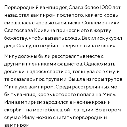
Первородный вампир дед Слава более 1000 лет
назад стал вампиром после того, как его кровь
смешалась с кровью василиска. Соплеменники
Святослава Кривича принесли его в жертву
божеству, чтобы вызвать дождь. Василиск укусил
деда Славу, но не убил – зверя сразила молния.
Милу должны были расстрелять вместе с
другими пленниками фашистов. Однако мать
девочки, надеясь спасти ее, толкнула ее в яму, и
та оказалась под трупами. Вышла из горы трупов
Мила уже вампиром. Среди расстрелянных мог
быть вампир, кровь которого попала на Милу.
Или вампиризм зародился в месиве крови и
скорби – на месте большой трагедии. Во втором
случае Милу можно считать первородным
вампиром.