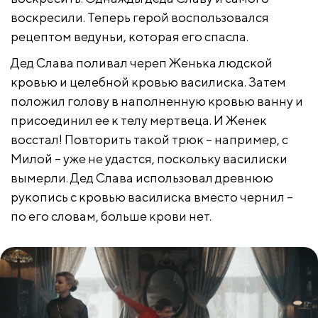
воскресили. Теперь герой воспользовался
рецептом ведуньи, которая его спасла.
Дед Слава поливал череп Женька людской
кровью и целебной кровью василиска. Затем
положил голову в наполненную кровью ванну и
присоединил ее к телу мертвеца. И Женек
восстал! Повторить такой трюк – например, с
Милой – уже не удастся, поскольку василиски
вымерли. Дед Слава использовал древнюю
рукопись с кровью василиска вместо чернил –
по его словам, больше крови нет.