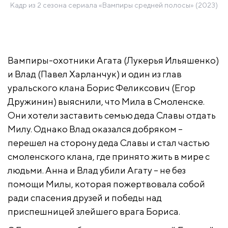
Кадр из 2 сезона сериала «Вампиры средней полосы» (2023)
Вампиры-охотники Агата (Лукерья Ильяшенко)
и Влад (Павел Харланчук) и один из глав
уральского клана Борис Феликсович (Егор
Дружинин) выяснили, что Мила в Смоленске.
Они хотели заставить семью деда Славы отдать
Милу. Однако Влад оказался добряком –
перешел на сторону деда Славы и стал частью
смоленского клана, где принято жить в мире с
людьми. Анна и Влад убили Агату – не без
помощи Милы, которая пожертвовала собой
ради спасения друзей и победы над
приспешницей злейшего врага Бориса.