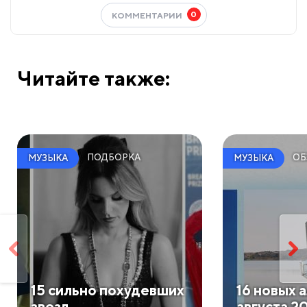
0
КОММЕНТАРИИ
Читайте также:
ПОДБОРКА
ОБ
МУЗЫКА
МУЗЫКА
​15 сильно похудевших
​16 новых
звезд
августа 2