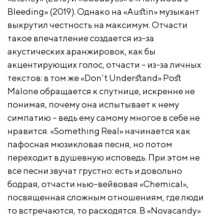
Bleeding» (2019). Однако на «Austin» музыкант
выкрутил честность на максимум. Отчасти
такое впечатление создается из-за
акустических аранжировок, как бы
акцентирующих голос, отчасти – из-за личных
текстов: в том же «Don’t Understand» Post
Malone обращается к спутнице, искренне не
понимая, почему она испытывает к нему
симпатию – ведь ему самому многое в себе не
нравится. «Something Real» начинается как
пафосная мюзикловая песня, но потом
переходит в душевную исповедь. При этом не
все песни звучат грустно: есть и довольно
бодрая, отчасти нью-вейвовая «Chemical»,
посвященная сложным отношениям, где люди
то встречаются, то расходятся. В «Novacandy»