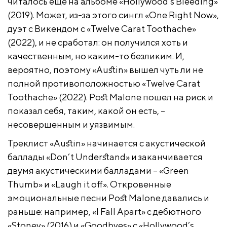
читалось еще на альбоме «Hollywood’s Bleeding»
(2019). Может, из-за этого сингл «One Right Now»,
дуэт с Викендом с «Twelve Carat Toothache»
(2022), и не сработал: он получился хоть и
качественным, но каким-то безликим. И,
вероятно, поэтому «Austin» вышел чуть ли не
полной противоположностью «Twelve Carat
Toothache» (2022). Post Malone пошел на риск и
показал себя, таким, какой он есть, –
несовершенным и уязвимым.
Треклист «Austin» начинается с акустической
баллады «Don’t Understand» и заканчивается
двумя акустическими балладами – «Green
Thumb» и «Laugh it off». Откровенные
эмоциональные песни Post Malone давались и
раньше: например, «I Fall Apart» с дебютного
«Stoney» (2016) и «Goodbyes» с «Hollywood’s