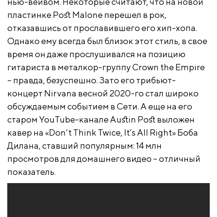
нью-вейвом. Некоторые считают, что на новой
пластинке Post Malone перешел в рок,
отказавшись от прославившего его хип-хопа.
Однако ему всегда был близок этот стиль, в свое
время он даже прослушивался на позицию
гитариста в металкор-группу Crown the Empire
– правда, безуспешно. Зато его трибьют-
концерт Nirvana весной 2020-го стал широко
обсуждаемым событием в Сети. А еще на его
старом YouTube-канале Austin Post выложен
кавер на «Don’t Think Twice, It’s All Right» Боба
Дилана, ставший популярным: 14 млн
просмотров для домашнего видео – отличный
показатель.