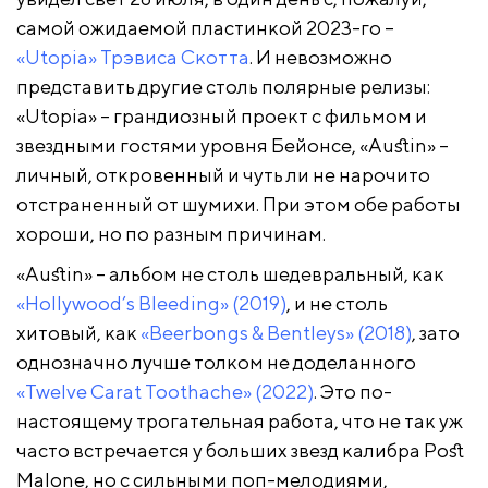
самой ожидаемой пластинкой 2023-го –
«Utopia» Трэвиса Скотта
. И невозможно
представить другие столь полярные релизы:
«Utopia» – грандиозный проект с фильмом и
звездными гостями уровня Бейонсе, «Austin» –
личный, откровенный и чуть ли не нарочито
отстраненный от шумихи. При этом обе работы
хороши, но по разным причинам.
«Austin» – альбом не столь шедевральный, как
«Hollywood’s Bleeding» (2019)
, и не столь
хитовый, как
«Beerbongs & Bentleys» (2018)
, зато
однозначно лучше толком не доделанного
«Twelve Carat Toothache» (2022)
. Это по-
настоящему трогательная работа, что не так уж
часто встречается у больших звезд калибра Post
Malone, но с сильными поп-мелодиями,