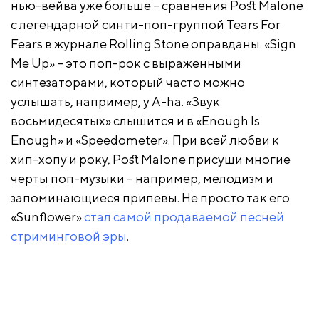
нью-вейва уже больше – сравнения Post Malone
с легендарной синти-поп-группой Tears For
Fears в журнале Rolling Stone оправданы. «Sign
Me Up» – это поп-рок с выраженными
синтезаторами, который часто можно
услышать, например, у A-ha. «Звук
восьмидесятых» слышится и в «Enough Is
Enough» и «Speedometer». При всей любви к
хип-хопу и року, Post Malone присущи многие
черты поп-музыки – например, мелодизм и
запоминающиеся припевы. Не просто так его
«Sunflower»
стал самой продаваемой песней
стриминговой эры
.