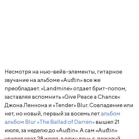
Несмотря на нью-вейв-элементы, гитарное
звучание на альбоме «Austin» все же
преобладает. «Landmine» отдает брит-попом,
заставляя вспомнить «Give Peace a Chance»
Джона Леннона и «Tender» Blur. Совпадение или
нет, но новый, первый за восемь лет
альбом
альбом Blur «The Ballad of Darren»
вышел 21
июля, за неделю до «Austin». А сам «Austin»
увидел свет 28 июля, в один день с, пожалуй,