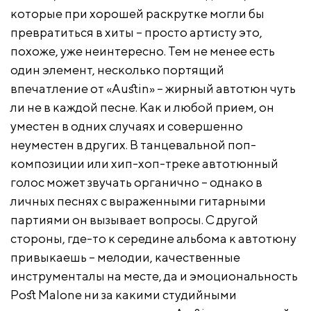
которые при хорошей раскрутке могли бы
превратиться в хиты – просто артисту это,
похоже, уже неинтересно. Тем не менее есть
один элемент, несколько портящий
впечатление от «Austin» – жирный автотюн чуть
ли не в каждой песне. Как и любой прием, он
уместен в одних случаях и совершенно
неуместен в других. В танцевальной поп-
композиции или хип-хоп-треке автотюнный
голос может звучать органично – однако в
личных песнях с выраженными гитарными
партиями он вызывает вопросы. С другой
стороны, где-то к середине альбома к автотюну
привыкаешь – мелодии, качественные
инструменталы на месте, да и эмоциональность
Post Malone ни за какими студийными