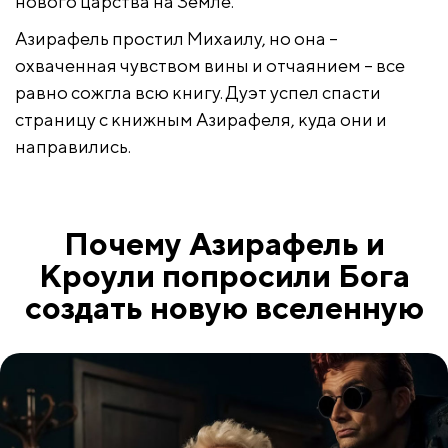
нового царства на Земле.
Азирафель простил Михаилу, но она –
охваченная чувством вины и отчаянием – все
равно сожгла всю книгу. Дуэт успел спасти
страницу с книжным Азирафеля, куда они и
направились.
Почему Азирафель и
Кроули попросили Бога
создать новую вселенную