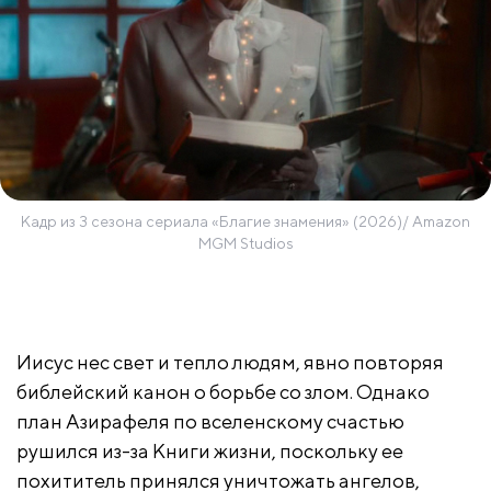
Кадр из 3 сезона сериала «Благие знамения» (2026)/ Amazon
MGM Studios
Иисус нес свет и тепло людям, явно повторяя
библейский канон о борьбе со злом. Однако
план Азирафеля по вселенскому счастью
рушился из-за Книги жизни, поскольку ее
похититель принялся уничтожать ангелов,