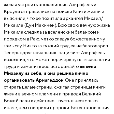
желая устроить апокалипсис. Азирафель и
Кроули отправились на поиски Книги жизни и
выяснили, что ее похитила архангел Михаил/
Михаила (Дун Макичен). Всю свою вечную жизнь
Михаила следила за вселенским балансом и
порядком в Раю, четко следуя божественному
замыслу. Никто за тяжкий труд ее не благодарил.
Теперь вдруг начальник-пацифист Азирафель
возомнил, что может перечеркнуть тысячелетия
труда и изменить ход истории. Это
вывело
Михаилу из себя, и она решила лично
организовать Армагеддон
. Она принялась
стирать целые страны, сжигая страницы книги
жизни в вечном пламени и приводя Великий
Божий план в действие – пусть и несколько
иначе, чем говорили пророки. Без установления