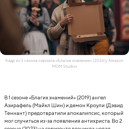
Кадр из 3 сезона сериала «Благие знамения» (2026)/ Amazon
MGM Studios
В 1 сезоне «Благих знамений» (2019) ангел
Азирафель (Майкл Шин) и демон Кроули (Дэвид
Теннант) предотвратили апокалипсис, который
мог случиться из-за появления антихриста. Во 2
сезоне (2023) на горизонте возникла новая