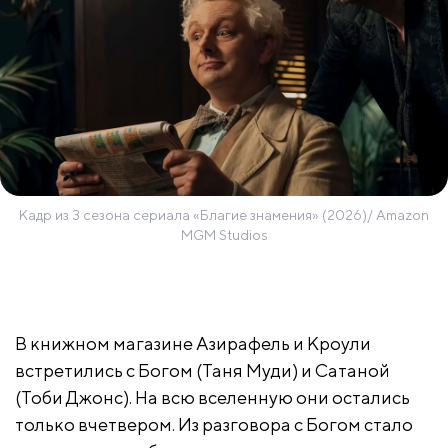
Кадр из 3 сезона сериала «Благие знамения» (2026)/ Amazon
MGM Studios
В книжном магазине Азирафель и Кроули
встретились с Богом (Таня Муди) и Сатаной
(Тоби Джонс). На всю вселенную они остались
только вчетвером. Из разговора с Богом стало