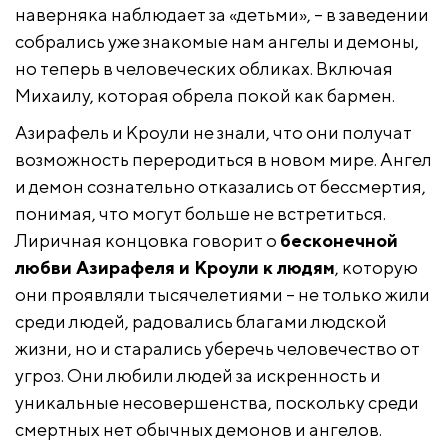
наверняка наблюдает за «детьми», – в заведении
собрались уже знакомые нам ангелы и демоны,
но теперь в человеческих обликах. Включая
Михаилу, которая обрела покой как бармен.
Азирафель и Кроули не знали, что они получат
возможность переродиться в новом мире. Ангел
и демон сознательно отказались от бессмертия,
понимая, что могут больше не встретиться.
Лиричная концовка говорит о
бесконечной
любви Азирафеля и Кроули к людям
, которую
они проявляли тысячелетиями – не только жили
среди людей, радовались благами людской
жизни, но и старались уберечь человечество от
угроз. Они любили людей за искренность и
уникальные несовершенства, поскольку среди
смертных нет обычных демонов и ангелов.