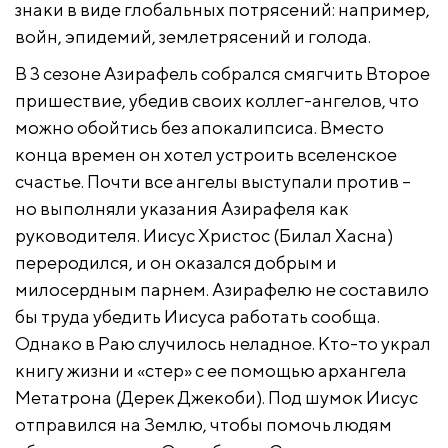
знаки в виде глобальных потрясений: например,
войн, эпидемий, землетрясений и голода.
В 3 сезоне Азирафель собрался смягчить Второе
пришествие, убедив своих коллег-ангелов, что
можно обойтись без апокалипсиса. Вместо
конца времен он хотел устроить вселенское
счастье. Почти все ангелы выступали против –
но выполняли указания Азирафеля как
руководителя. Иисус Христос (Билал Хасна)
переродился, и он оказался добрым и
милосердным парнем. Азирафелю не составило
бы труда убедить Иисуса работать сообща.
Однако в Раю случилось неладное. Кто-то украл
книгу жизни и «стер» с ее помощью архангела
Метатрона (Дерек Джекоби). Под шумок Иисус
отправился на Землю, чтобы помочь людям