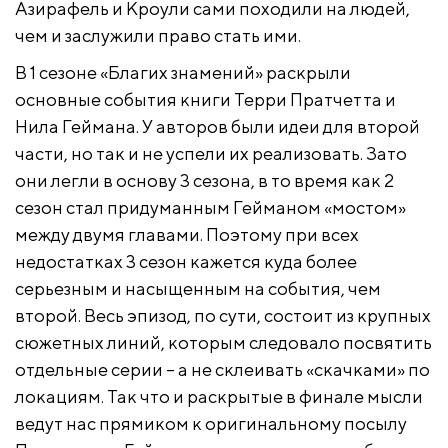
Азирафель и Кроули сами походили на людей,
чем и заслужили право стать ими.
В 1 сезоне «Благих знамений» раскрыли
основные события книги Терри Пратчетта и
Нила Геймана. У авторов были идеи для второй
части, но так и не успели их реализовать. Зато
они легли в основу 3 сезона, в то время как 2
сезон стал придуманным Гейманом «мостом»
между двумя главами. Поэтому при всех
недостатках 3 сезон кажется куда более
серьезным и насыщенным на события, чем
второй. Весь эпизод, по сути, состоит из крупных
сюжетных линий, которым следовало посвятить
отдельные серии – а не склеивать «скачками» по
локациям. Так что и раскрытые в финале мысли
ведут нас прямиком к оригинальному посылу