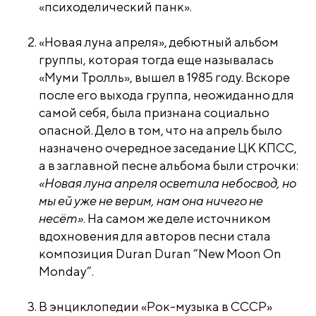
«психоделический панк».
«Новая луна апреля», дебютный альбом
группы, которая тогда еще называлась
«Муми Тролль», вышел в 1985 году. Вскоре
после его выхода группа, неожиданно для
самой себя, была признана социально
опасной. Дело в том, что на апрель было
назначено очередное заседание ЦК КПСС,
а в заглавной песне альбома были строчки:
«Новая луна апреля осветила небосвод, но
мы ей уже не верим, нам она ничего не
несёт»
. На самом же деле источником
вдохновения для авторов песни стала
композиция Duran Duran “New Moon On
Monday”.
В энциклопедии «Рок-музыка в СССР»