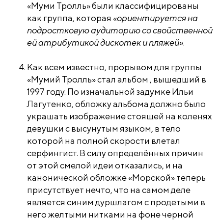
«Муми Тролль» были классифицированы
как группа, которая
«ориентируется на
подростковую аудиторию со свойственной
ей атрибутикой дискотек и пляжей»
.
Как всем известно, прорывом для группы
«Мумий Тролль» стал альбом
, вышедший в
1997 году. По изначальной задумке Ильи
Лагутенко, обложку альбома должно было
украшать изображение стоящей на коленях
девушки с высунутым языком, в тело
которой на полной скорости влетал
серфингист. В силу определённых причин
от этой смелой идеи отказались, и на
канонической обложке «Морской» теперь
присутствует нечто, что на самом деле
является синим дуршлагом с продетыми в
него желтыми нитками на фоне черной