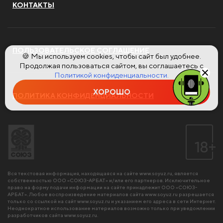
КОНТАКТЫ
ПОЛЬЗОВАТЕЛЬСКОЕ СОГЛАШЕНИЕ
🍪 Мы используем cookies, чтобы сайт был удобнее.
Продолжая пользоваться сайтом, вы соглашаетесь с
Политикой конфиденциальности.
ХОРОШО
ПОЛИТИКА КОНФИДЕНЦИАЛЬНОСТИ
Вся текстовая информация, находящаяся на сайте
www.soyuz.ru
, является
собственностью ООО «СОЮЗ-АРБАТ» и/или его партнеров. Исключительное
право на форму подачи информации на сайте принадлежит ООО «СОЮЗ-
АРБАТ». Любое воспроизведение материалов сайта
www.soyuz.ru
разрешается
только со ссылкой на сайт
www.soyuz.ru
и указанием его адреса в сети Интернет.
Неоднократное использование материалов возможно только при уведомлении
разработчиков сайта
www.soyuz.ru
.