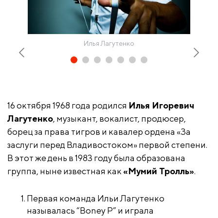
Илья Лагутенко
16 октября 1968 года родился
Илья Игоревич
Лагутенко
, музыкант, вокалист, продюсер,
борец за права тигров и кавалер ордена «За
заслуги перед Владивостоком» первой степени.
В этот же день в 1983 году была образована
группа, ныне известная как
«Мумий Тролль»
.
Первая команда Ильи Лагутенко
называлась “Boney P” и играла