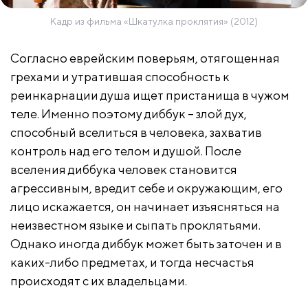
Кадр из фильма «Шкатулка проклятия» (2012)
Согласно еврейским поверьям, отягощенная
грехами и утратившая способность к
реинкарнации душа ищет пристанища в чужом
теле. Именно поэтому диббук – злой дух,
способный вселиться в человека, захватив
контроль над его телом и душой. После
вселения диббука человек становится
агрессивным, вредит себе и окружающим, его
лицо искажается, он начинает изъясняться на
неизвестном языке и сыпать проклятьями.
Однако иногда диббук может быть заточен и в
каких-либо предметах, и тогда несчастья
происходят с их владельцами.