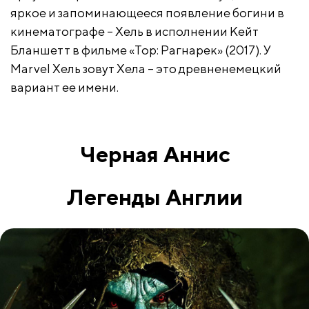
яркое и запоминающееся появление богини в
кинематографе – Хель в исполнении Кейт
Бланшетт в фильме «Тор: Рагнарек» (2017). У
Marvel Хель зовут Хела – это древненемецкий
вариант ее имени.
Черная Аннис
Легенды Англии