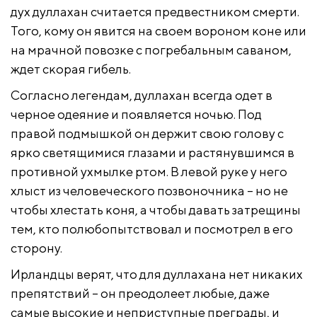
дух дуллахан считается предвестником смерти.
Того, кому он явится на своем вороном коне или
на мрачной повозке с погребальным саваном,
ждет скорая гибель.
Согласно легендам, дуллахан всегда одет в
черное одеяние и появляется ночью. Под
правой подмышкой он держит свою голову с
ярко светящимися глазами и растянувшимся в
противной ухмылке ртом. В левой руке у него
хлыст из человеческого позвоночника – но не
чтобы хлестать коня, а чтобы давать затрещины
тем, кто полюбопытствовал и посмотрел в его
сторону.
Ирландцы верят, что для дуллахана нет никаких
препятствий – он преодолеет любые, даже
самые высокие и неприступные преграды, и