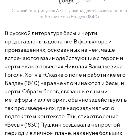
Старый бес, рисунок А.С. Пушкина для «Сказки о попе и
работнике его Балде» (1840)
В русской литературе бесы и черти
представлены в достатке. В фольклоре и
произведениях, основанных на нем, чаще
встречаются взаимодействующие с героями
черти – как в повестях Николая Васильевича
Гоголя. Хотя в «Сказке о попе и работнике его
Балде» (1840) наравне упоминаются и бесы, и
черти. Образы бесов, связанные с ними
метафоры и аллегории, обычно задействуют в
тех произведениях, где надо задуматься о
подтексте и контексте. Так, стихотворение
«Бесы» (1830) Пушкин создавал в непростой
период и в личном плане, накануне больших