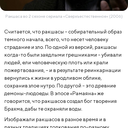
Ракшаса во 2 сезоне сериала «Сверхъестественное» (2006)
Считается, что ракшасы – собирательный образ
темного начала, всего, что несет человеку
страдание и зло. По одной из версий, ракшасы
когда-то были заядлыми грешниками – убивали
людей, ели человеческую плоть или крали
пожертвования, – и в результате реинкарнации
вернулись к жизни в уродливом облике,
сохранив злое нутро. По другой – это древние
демоны-людоеды. В эпосе «Рамаяна» же
говорится, что ракшасов создал бог творения
Брахма, дабы те охраняли воды.
Изображали ракшасов в разное время и в
разных традициях толкования по-разному.