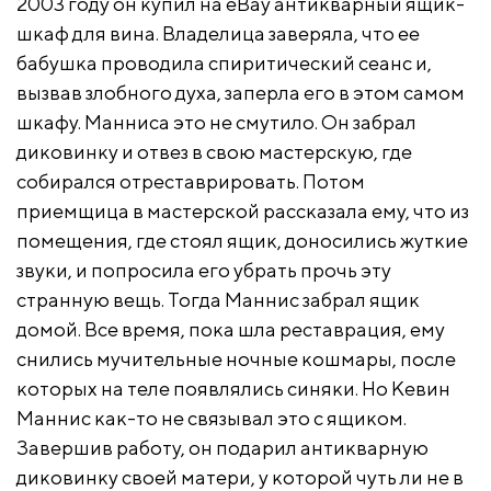
2003 году он купил на eBay антикварный ящик-
шкаф для вина. Владелица заверяла, что ее
бабушка проводила спиритический сеанс и,
вызвав злобного духа, заперла его в этом самом
шкафу. Манниса это не смутило. Он забрал
диковинку и отвез в свою мастерскую, где
собирался отреставрировать. Потом
приемщица в мастерской рассказала ему, что из
помещения, где стоял ящик, доносились жуткие
звуки, и попросила его убрать прочь эту
странную вещь. Тогда Маннис забрал ящик
домой. Все время, пока шла реставрация, ему
снились мучительные ночные кошмары, после
которых на теле появлялись синяки. Но Кевин
Маннис как-то не связывал это с ящиком.
Завершив работу, он подарил антикварную
диковинку своей матери, у которой чуть ли не в