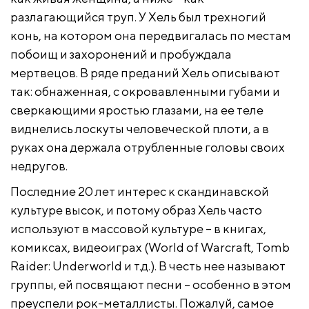
разлагающийся труп. У Хель был трехногий
конь, на котором она передвигалась по местам
побоищ и захоронений и пробуждала
мертвецов. В ряде преданий Хель описывают
так: обнаженная, с окровавленными губами и
сверкающими яростью глазами, на ее теле
виднелись лоскуты человеческой плоти, а в
руках она держала отрубленные головы своих
недругов.
Последние 20 лет интерес к скандинавской
культуре высок, и потому образ Хель часто
используют в массовой культуре – в книгах,
комиксах, видеоиграх (World of Warcraft, Tomb
Raider: Underworld и т.д.). В честь нее называют
группы, ей посвящают песни – особенно в этом
преуспели рок-металлисты. Пожалуй, самое