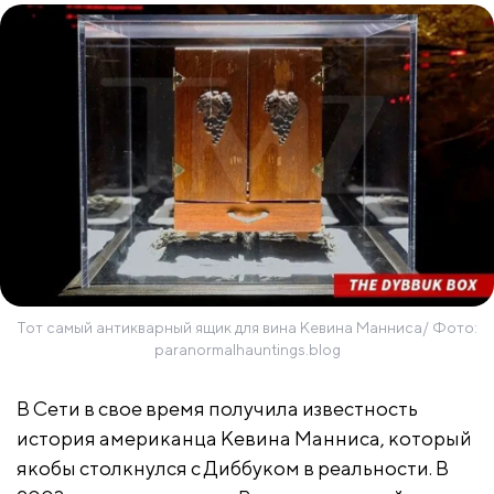
Тот самый антикварный ящик для вина Кевина Манниса/ Фото:
paranormalhauntings.blog
В Сети в свое время получила известность
история американца Кевина Манниса, который
якобы столкнулся с Диббуком в реальности. В