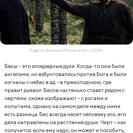
Кадр из фильма «Монах и бес» (2016)
Бесы – это зловредные духи. Когда-то они были
ангелами, но взбунтовались против Бога и были
изгнаны с небес в ад – в преисподнюю, где
правит дьявол. Бесов частенько ставят рядом с
чертями, схоже изображают – с рогами и
копытами, однако на самом деле между ними
есть разница. Бес всегда несет человеку зло, его
дела направлены на растление души. Черт – как
получится: если ему надо, он может и пособить,