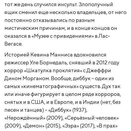
тот же день случился инсульт. Злополучный
ящик сменил еще несколько владельцев, от него
постоянно отказывались по разным
мистическим причинам, и в конце концов он
оказался в «Музее с привидениями» в Лас-
Вегасе.
Историей Кевина Манниса вдохновился
режиссер Уле Борнедаль, снявший в 2012 году
хоррор «Шкатулка проклятия» с Джеффри
Дином Морганом. Вообще, диббук – один из
самых «кинематографичных» существ. Дух так
или иначе фигурирует в целом ряде хорроров,
снятых и в США, и в Европе, и в Индии (нет, без
песен и танцев) – «Диббук» (1937),
«Нерождённый» (2009), «Серьёзный человек»
(2009), «Демон» (2015), «Эзра» (2017), «В прах»