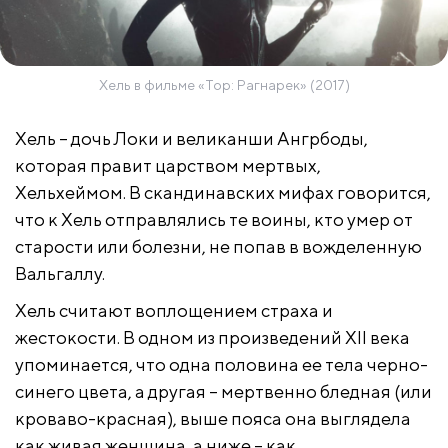
Хель в фильме «Тор: Рагнарек» (2017)
Хель – дочь Локи и великанши Ангрбоды,
которая правит царством мертвых,
Хельхеймом. В скандинавских мифах говорится,
что к Хель отправлялись те воины, кто умер от
старости или болезни, не попав в вожделенную
Вальгаллу.
Хель считают воплощением страха и
жестокости. В одном из произведений XII века
упоминается, что одна половина ее тела черно-
синего цвета, а другая – мертвенно бледная (или
кроваво-красная), выше пояса она выглядела
как живая женщина, а ниже – как