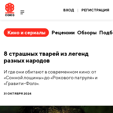
ВХОД
|
РЕГИСТРАЦИЯ
Кино и сериалы
Рецензии
Обзоры
Подб
​8 страшных тварей из легенд
разных народов
И где они обитают в современном кино: от
«Сонной лощины» до «Рокового патруля» и
«Гравити-Фолз».
31 ОКТЯБРЯ 2024