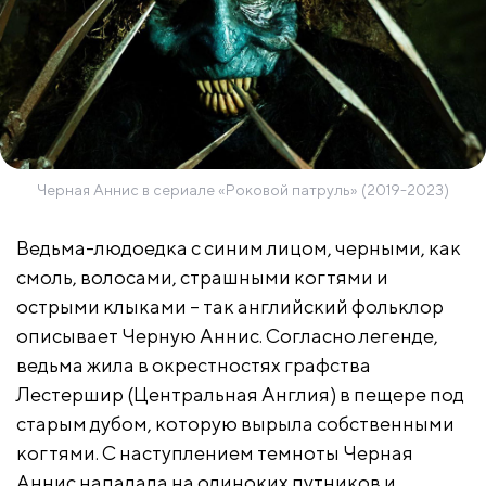
Черная Аннис в сериале «Роковой патруль» (2019-2023)
Ведьма-людоедка с синим лицом, черными, как
смоль, волосами, страшными когтями и
острыми клыками – так английский фольклор
описывает Черную Аннис. Согласно легенде,
ведьма жила в окрестностях графства
Лестершир (Центральная Англия) в пещере под
старым дубом, которую вырыла собственными
когтями. С наступлением темноты Черная
Аннис нападала на одиноких путников и