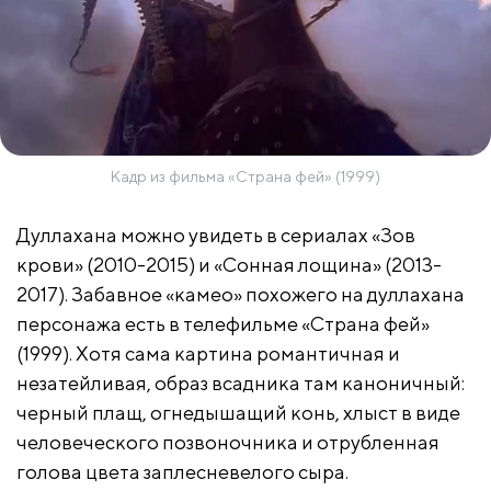
Кадр из фильма «Страна фей» (1999)
Дуллахана можно увидеть в сериалах «Зов
крови» (2010-2015) и «Сонная лощина» (2013-
2017). Забавное «камео» похожего на дуллахана
персонажа есть в телефильме «Страна фей»
(1999). Хотя сама картина романтичная и
незатейливая, образ всадника там каноничный:
черный плащ, огнедышащий конь, хлыст в виде
человеческого позвоночника и отрубленная
голова цвета заплесневелого сыра.