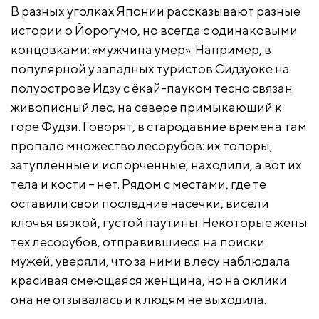
В разных уголках Японии рассказывают разные
истории о Йорогумо, но всегда с одинаковыми
концовками: «мужчина умер». Например, в
популярной у западных туристов Сидзуоке на
полуострове Идзу с ёкай-пауком тесно связан
живописный лес, на севере примыкающий к
горе Фудзи. Говорят, в стародавние времена там
пропало множество лесорубов: их топоры,
затупленные и испорченные, находили, а вот их
тела и кости – нет. Рядом с местами, где те
оставили свои последние насечки, висели
клочья вязкой, густой паутины. Некоторые жены
тех лесорубов, отправившиеся на поиски
мужей, уверяли, что за ними в лесу наблюдала
красивая смеющаяся женщина, но на оклики
она не отзывалась и к людям не выходила.