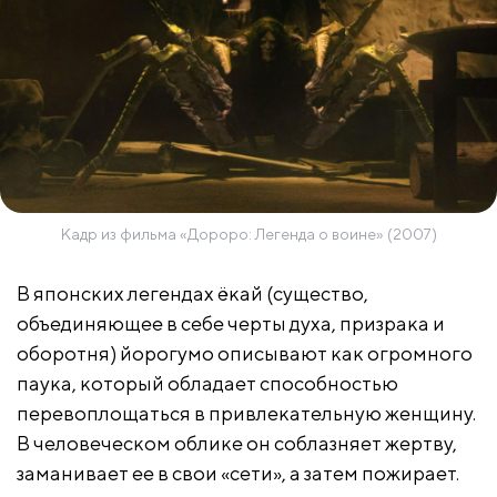
Кадр из фильма «Дороро: Легенда о воине» (2007)
В японских легендах ёкай (существо,
объединяющее в себе черты духа, призрака и
оборотня) йорогумо описывают как огромного
паука, который обладает способностью
перевоплощаться в привлекательную женщину.
В человеческом облике он соблазняет жертву,
заманивает ее в свои «сети», а затем пожирает.