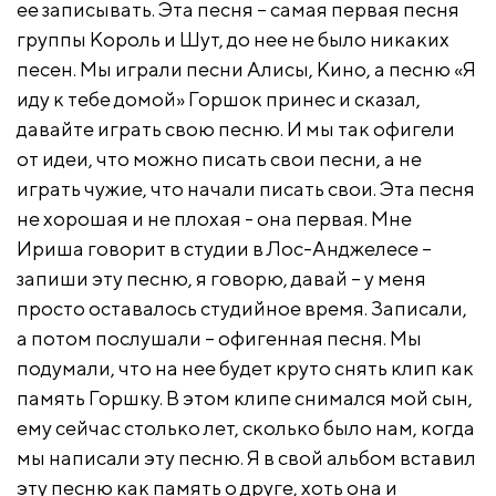
ее записывать. Эта песня – самая первая песня
группы Король и Шут, до нее не было никаких
песен. Мы играли песни Алисы, Кино, а песню «Я
иду к тебе домой» Горшок принес и сказал,
давайте играть свою песню. И мы так офигели
от идеи, что можно писать свои песни, а не
играть чужие, что начали писать свои. Эта песня
не хорошая и не плохая - она первая. Мне
Ириша говорит в студии в Лос-Анджелесе –
запиши эту песню, я говорю, давай – у меня
просто оставалось студийное время. Записали,
а потом послушали – офигенная песня. Мы
подумали, что на нее будет круто снять клип как
память Горшку. В этом клипе снимался мой сын,
ему сейчас столько лет, сколько было нам, когда
мы написали эту песню. Я в свой альбом вставил
эту песню как память о друге, хоть она и