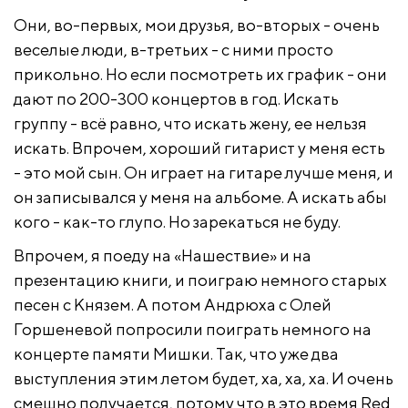
Они, во-первых, мои друзья, во-вторых - очень
веселые люди, в-третьих - с ними просто
прикольно. Но если посмотреть их график - они
дают по 200-300 концертов в год. Искать
группу - всё равно, что искать жену, ее нельзя
искать. Впрочем, хороший гитарист у меня есть
- это мой сын. Он играет на гитаре лучше меня, и
он записывался у меня на альбоме. А искать абы
кого - как-то глупо. Но зарекаться не буду.
Впрочем, я поеду на «Нашествие» и на
презентацию книги, и поиграю немного старых
песен с Князем. А потом Андрюха с Олей
Горшеневой попросили поиграть немного на
концерте памяти Мишки. Так, что уже два
выступления этим летом будет, ха, ха, ха. И очень
смешно получается, потому что в это время Red