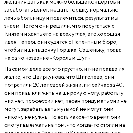
желания дать как можно больше концертов и
заработать денег, не дать Горшку нормально
лечь в больницу и подлечиться, результат мы
знаем. Потом они решили, что поругаться с
Князем и хаять его на всех углах, это хорошая
идея. Теперь они судятся с Патентным бюро,
чтобы лишить дочку Горшка, Сашеньку, права
на само название «Король и Шут».
На самом деле все это грустно, и мне правда их
жалко, что Цвиркунова, что Щиголева, они
потратили 20 лет своей жизни, им сейчас за 40,
они привыкли жить на широкую ногу, работы у
них нет, профессии нет, песен придумать они не
могут, зарабатывать музыкой не могут, они
никому не нужны. То есть какое-то время они
смогут выезжать на том, что когда-то стояли на
сцене рядом с Горшком и Князем, а потом что…