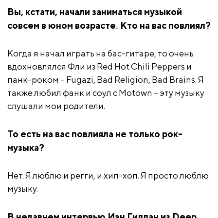
Вы, кстати, начали заниматься музыкой
совсем в юном возрасте. Кто на вас повлиял?
Когда я начал играть на бас-гитаре, то очень
вдохновлялся Фли из Red Hot Chili Peppers и
панк-роком – Fugazi, Bad Religion, Bad Brains. Я
также любил фанк и соул с Motown – эту музыку
слушали мои родители.
То есть на вас повлияла не только рок-
музыка?
Нет. Я люблю и регги, и хип-хоп. Я просто люблю
музыку.
В недавнем интервью Иэн Гиллан из Deep