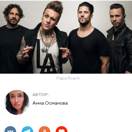
Papa Roach
АВТОР:
Анна Османова