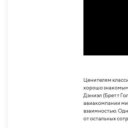
Ценителям класси
хорошо знакомым 
Дэниэл (Бретт Гол
авиакомпании мис
взаимностью. Одн
от остальных сот