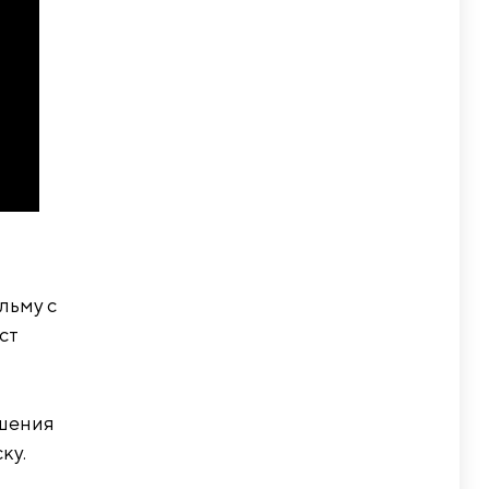
льму с
ст
ошения
ку.