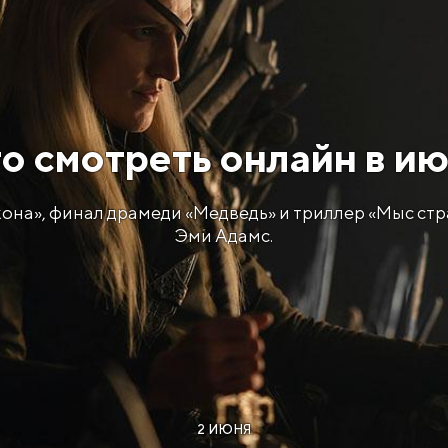
то смотреть онлайн в и
кона», финал драмеди «Медведь» и триллер «Мыс ст
Эми Адамс.
2 ИЮНЯ