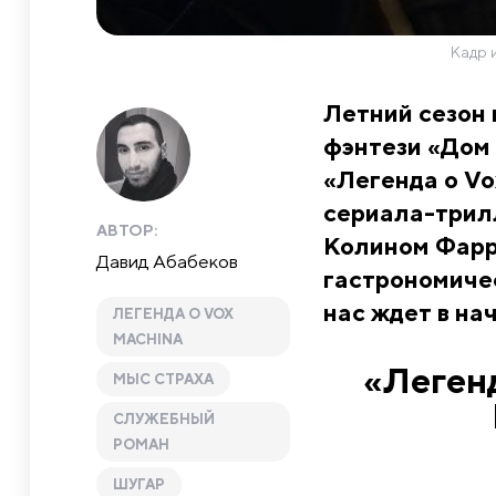
Кадр 
Летний сезон 
фэнтези «Дом 
«Легенда о Vo
сериала-трилл
АВТОР:
Колином Фарр
Давид Абабеков
гастрономиче
нас ждет в на
ЛЕГЕНДА О VOX
MACHINA
«Легенд
МЫС СТРАХА
СЛУЖЕБНЫЙ
РОМАН
ШУГАР