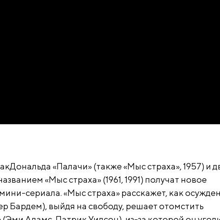
кДональда «Палачи» (также «Мыс страха», 1957) и д
азванием «Мыс страха» (1961, 1991) получат новое
 мини-сериала. «Мыс страха» расскажет, как осужде
ер Бардем), выйдя на свободу, решает отомстить
(Эми Адамс, Патрик Уилсон), из-за которой он угоди