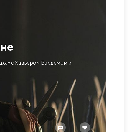
юне
раха» с Хавьером Бардемом и