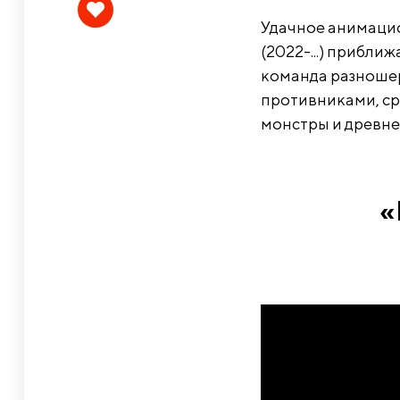
Удачное анимацио
(2022-...) прибли
команда разноше
противниками, ср
монстры и древнее
«