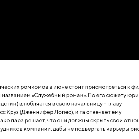
ческих ромкомов в июне стоит присмотреться к фи
названием «Служебный роман». По его сюжету юри
дстин) влюбляется в свою начальницу – главу
с Круз (Дженнифер Лопес), и та отвечает ему
ако пара решает, что они должны скрыть свои отн
рудников компании, дабы не подвергать карьеры рис