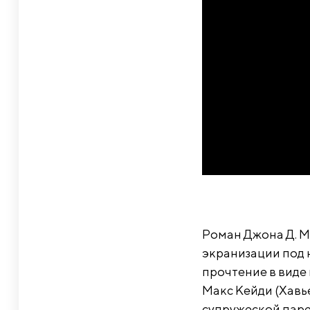
Роман Джона Д. Ма
экранизации под н
прочтение в виде
Макс Кейди (Хавь
супружеской паре 