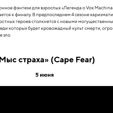
нное фэнтези для взрослых «Легенда о Vox Machina
жается к финалу. В предпоследнем 4 сезоне харизмат
рстных героев столкнется с новыми могущественн
еди которых будет кровожадный культ смерти, огр
 зло.
Мыс страха» (Cape Fear)
5 июня