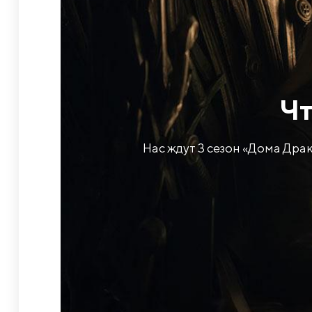
​Ч
Нас ждут 3 сезон «Дома Дра