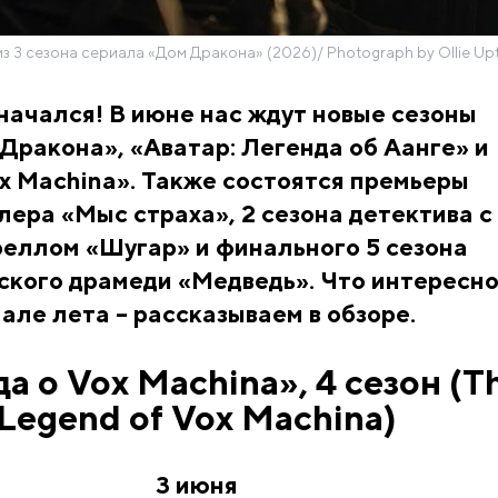
из 3 сезона сериала «Дом Дракона» (2026)/ Photograph by Ollie U
начался! В июне нас ждут новые сезоны
Дракона», «Аватар: Легенда об Аанге» и
x Machina». Также состоятся премьеры
ера «Мыс страха», 2 сезона детектива с
еллом «Шугар» и финального 5 сезона
ского драмеди «Медведь». Что интересно
чале лета – рассказываем в обзоре.
а о Vox Machina», 4 сезон (T
Legend of Vox Machina)
3 июня