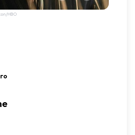
pton/HBO
го
he