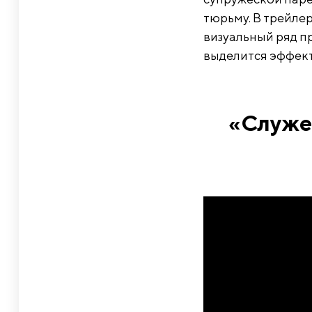
тюрьму. В трейле
визуальный ряд п
выделится эффект
«Служе