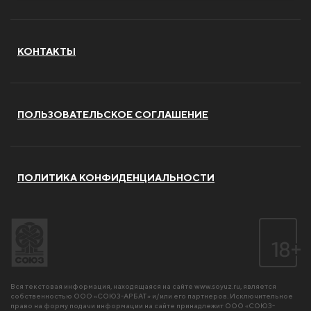
КОНТАКТЫ
ПОЛЬЗОВАТЕЛЬСКОЕ СОГЛАШЕНИЕ
ПОЛИТИКА КОНФИДЕНЦИАЛЬНОСТИ
Вся текстовая информация, находящаяся на сайте
www.soyuz.ru
, является
собственностью ООО «СОЮЗ-АРБАТ» и/или его партнеров. Исключительное
право на форму подачи информации на сайте принадлежит ООО «СОЮЗ-