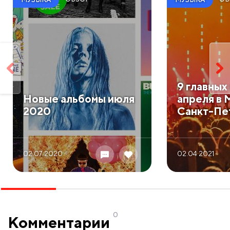
​9 главны
​Новые альбомы июля
апреля в 
2020
Санкт-Пе
02.07 2020
02.04 2021
0
Комментарии