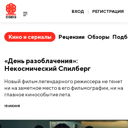
ВХОД
|
РЕГИСТРАЦИЯ
Кино и сериалы
Рецензии
Обзоры
Подб
​«День разоблачения»:
Некосмический Спилберг
Новый фильм легендарного режиссера не тянет
ни на заметное место в его фильмографии, ни на
главное кинособытие лета.
15 ИЮНЯ