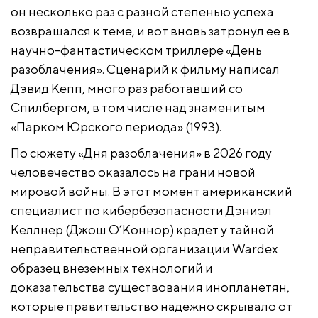
он несколько раз с разной степенью успеха
возвращался к теме, и вот вновь затронул ее в
научно-фантастическом триллере «День
разоблачения». Сценарий к фильму написал
Дэвид Кепп, много раз работавший со
Спилбергом, в том числе над знаменитым
«Парком Юрского периода» (1993).
По сюжету «Дня разоблачения» в 2026 году
человечество оказалось на грани новой
мировой войны. В этот момент американский
специалист по кибербезопасности Дэниэл
Келлнер (Джош О’Коннор) крадет у тайной
неправительственной организации Wardex
образец внеземных технологий и
доказательства существования инопланетян,
которые правительство надежно скрывало от