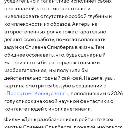
убедительно и талантливо исполняет своих
персонажей, что помогает отчасти
нивелировать отсутствие особой глубины и
комплексности их образов. Актеры на
второстепенных ролях тоже старательно
делают свою работу, помогая воплощать
задумки Стивена Спилберга в жизнь. Тем
обиднее осознавать, что, будь сценарный
материал хотя бы на порядок тоньше и
изобретательнее, мы получили бы
действительно годный сай-фай. На деле, увы,
картина смотрится беззубо в сравнении с
«Проектом "Конец света"»
, пополнившим в 2026
году список знаковой научной фантастики о
контакте людей с инопланетянами.
Фильм «День разоблачения» в рейтинге всех
картин Стивена Спилберга, пожалуй, находится