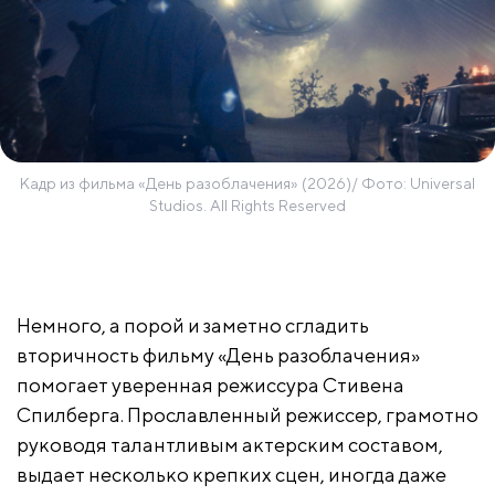
Кадр из фильма «День разоблачения» (2026)/ Фото: Universal
Studios. All Rights Reserved
Немного, а порой и заметно сгладить
вторичность фильму «День разоблачения»
помогает уверенная режиссура Стивена
Спилберга. Прославленный режиссер, грамотно
руководя талантливым актерским составом,
выдает несколько крепких сцен, иногда даже