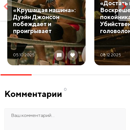
​«Достать
​«Крушащая машина»:
Воскреш
Дуэйн Джонсон
покойника
побеждает и
Убийстве
проигрывает
головоло
05.10 2025
08.12 2025
0
Комментарии