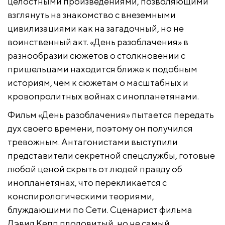
целостными произведениями, позволяющими
взглянуть на знакомство с внеземными
цивилизациями как на загадочный, но не
воинственный акт. «День разоблачения» в
разнообразии сюжетов о столкновении с
пришельцами находится ближе к подобным
историям, чем к сюжетам о масштабных и
кровопролитных войнах с инопланетянами.
Фильм «День разоблачения» пытается передать
дух своего времени, поэтому он получился
тревожным. Антагонистами выступили
представители секретной спецслужбы, готовые
любой ценой скрыть от людей правду об
инопланетянах, что перекликается с
конспирологическими теориями,
блуждающими по Сети. Сценарист фильма
Дэвид Кепп плодовитый, но не самый