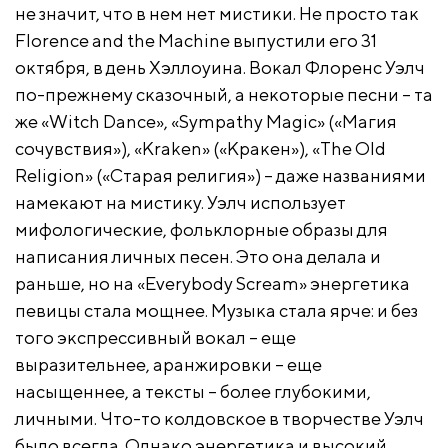
не значит, что в нем нет мистики. Не просто так
Florence and the Machine выпустили его 31
октября, в день Хэллоуина. Вокал Флоренс Уэлч
по-прежнему сказочный, а некоторые песни – та
же «Witch Dance», «Sympathy Magic» («Магия
сочувствия»), «Kraken» («Кракен»), «The Old
Religion» («Старая религия») – даже названиями
намекают на мистику. Уэлч использует
мифологические, фольклорные образы для
написания личных песен. Это она делала и
раньше, но на «Everybody Scream» энергетика
певицы стала мощнее. Музыка стала ярче: и без
того экспрессивный вокал – еще
выразительнее, аранжировки – еще
насыщеннее, а тексты – более глубокими,
личными. Что-то колдовское в творчестве Уэлч
было всегда. Однако энергетика и высокий