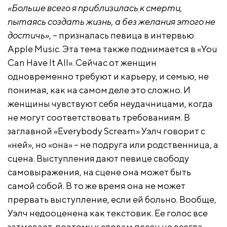
«Больше всего я приблизилась к смерти,
пытаясь создать жизнь, а без желания этого не
достичь»
, – призналась певица в интервью
Apple Music. Эта тема также поднимается в «You
Can Have It All». Сейчас от женщин
одновременно требуют и карьеру, и семью, не
понимая, как на самом деле это сложно. И
женщины чувствуют себя неудачницами, когда
не могут соответствовать требованиям. В
заглавной «Everybody Scream» Уэлч говорит с
«ней», но «она» – не подруга или родственница, а
сцена. Выступления дают певице свободу
самовыражения, на сцене она может быть
самой собой. В то же время она не может
прервать выступление, если ей больно. Вообще,
Уэлч недооценена как текстовик. Ее голос все
затмевает, поэтому к словам песен не всегда