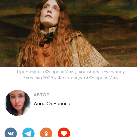
Промо-фото Флоренс Уэлч для альбома «Everybody
Scream» (2025)/ Фото: соцсети Флоренс Уэлч
АВТОР:
Анна Османова