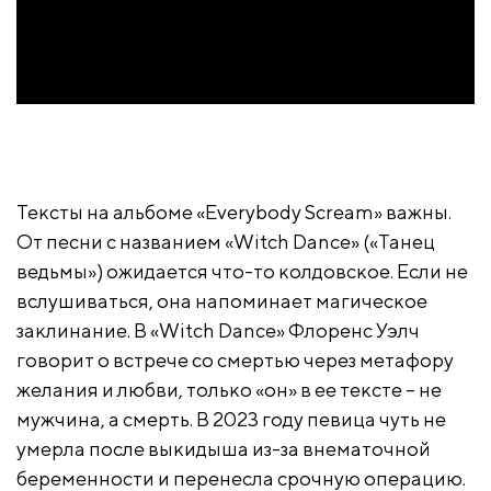
Тексты на альбоме «Everybody Scream» важны.
От песни с названием «Witch Dance» («Танец
ведьмы») ожидается что-то колдовское. Если не
вслушиваться, она напоминает магическое
заклинание. В «Witch Dance» Флоренс Уэлч
говорит о встрече со смертью через метафору
желания и любви, только «он» в ее тексте – не
мужчина, а смерть. В 2023 году певица чуть не
умерла после выкидыша из-за внематочной
беременности и перенесла срочную операцию.