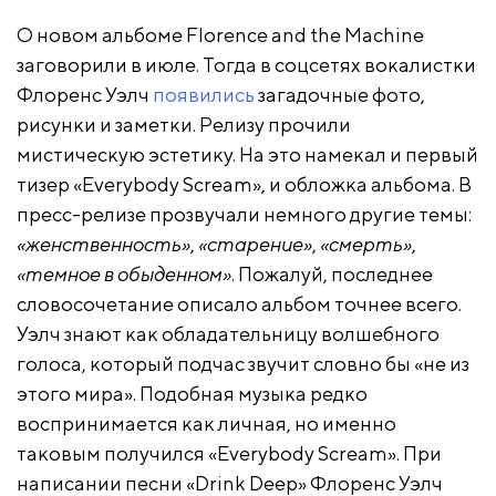
О новом альбоме Florence and the Machine
заговорили в июле. Тогда в соцсетях вокалистки
Флоренс Уэлч
появились
загадочные фото,
рисунки и заметки. Релизу прочили
мистическую эстетику. На это намекал и первый
тизер «Everybody Scream», и обложка альбома. В
пресс-релизе прозвучали немного другие темы:
«женственность»
,
«старение»
,
«смерть»
,
«темное в обыденном»
. Пожалуй, последнее
словосочетание описало альбом точнее всего.
Уэлч знают как обладательницу волшебного
голоса, который подчас звучит словно бы «не из
этого мира». Подобная музыка редко
воспринимается как личная, но именно
таковым получился «Everybody Scream». При
написании песни «Drink Deep» Флоренс Уэлч