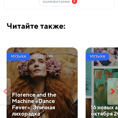
0
КОММЕНТАРИИ
Читайте также:
РЕЦЕНЗИЯ
ОБ
МУЗЫКА
МУЗЫКА
​Florence and the
Machine «Dance
Fever»: Эпичная
​16 новых
лихорадка
октября 