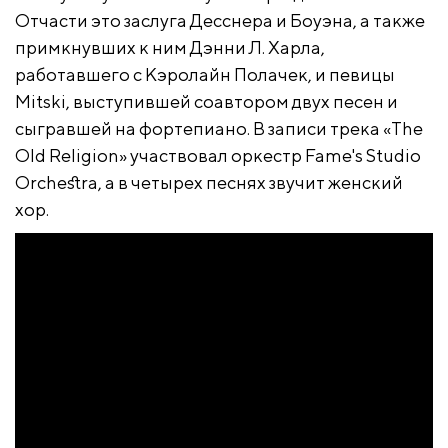
Отчасти это заслуга Десснера и Боуэна, а также
примкнувших к ним Дэнни Л. Харла,
работавшего с Кэролайн Полачек, и певицы
Mitski, выступившей соавтором двух песен и
сыгравшей на фортепиано. В записи трека «The
Old Religion» участвовал оркестр Fame's Studio
Orchestra, а в четырех песнях звучит женский
хор.