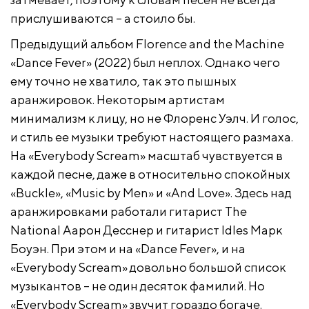
прислушиваются – а стоило бы.
Предыдущий альбом Florence and the Machine
«Dance Fever» (2022) был неплох. Однако чего
ему точно не хватило, так это пышных
аранжировок. Некоторым артистам
минимализм к лицу, но не Флоренс Уэлч. И голос,
и стиль ее музыки требуют настоящего размаха.
На «Everybody Scream» масштаб чувствуется в
каждой песне, даже в относительно спокойных
«Buckle», «Music by Men» и «And Love». Здесь над
аранжировками работали гитарист The
National Аарон Десснер и гитарист Idles Марк
Боуэн. При этом и на «Dance Fever», и на
«Everybody Scream» довольно большой список
музыкантов – не один десяток фамилий. Но
«Everybody Scream» звучит гораздо богаче.