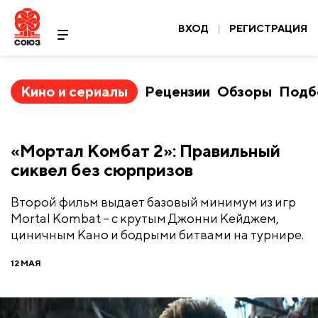
ВХОД
|
РЕГИСТРАЦИЯ
Кино и сериалы
Рецензии
Обзоры
Подб
​«Мортал Комбат 2»: Правильный
сиквел без сюрпризов
Второй фильм выдает базовый минимум из игр
Mortal Kombat – с крутым Джонни Кейджем,
циничным Кано и бодрыми битвами на турнире.
12 МАЯ