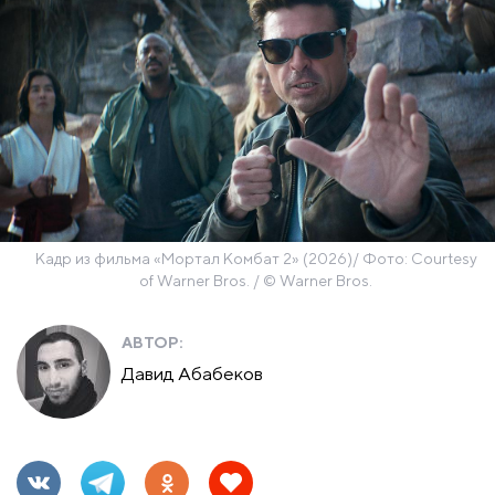
Кадр из фильма «Мортал Комбат 2» (2026)/ Фото: Courtesy
of Warner Bros. / © Warner Bros.
АВТОР:
Давид Абабеков