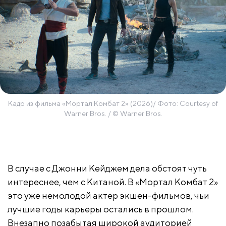
Кадр из фильма «Мортал Комбат 2» (2026)/ Фото: Courtesy of
Warner Bros. / © Warner Bros.
В случае с Джонни Кейджем дела обстоят чуть
интереснее, чем с Китаной. В «Мортал Комбат 2»
это уже немолодой актер экшен-фильмов, чьи
лучшие годы карьеры остались в прошлом.
Внезапно позабытая широкой аудиторией