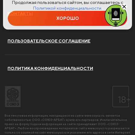
Продолжая пользоваться сайтом, вы соглашаетесь с
Политикой конфиденциальности.
КОНТАКТЫ
ХОРОШО
ПОЛЬЗОВАТЕЛЬСКОЕ СОГЛАШЕНИЕ
ПОЛИТИКА КОНФИДЕНЦИАЛЬНОСТИ
Вся текстовая информация, находящаяся на сайте
www.soyuz.ru
, является
собственностью ООО «СОЮЗ-АРБАТ» и/или его партнеров. Исключительное
право на форму подачи информации на сайте принадлежит ООО «СОЮЗ-
АРБАТ». Любое воспроизведение материалов сайта
www.soyuz.ru
разрешается
только со ссылкой на сайт
www.soyuz.ru
и указанием его адреса в сети Интернет.