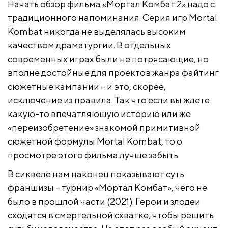
Начать обзор фильма «Мортал Комбат 2» надо с
традиционного напоминания. Серия игр Mortal
Kombat никогда не выделялась высоким
качеством драматургии. В отдельных
современных играх были не потрясающие, но
вполне достойные для проектов жанра файтинг
сюжетные кампании – и это, скорее,
исключение из правила. Так что если вы ждете
какую-то впечатляющую историю или же
«переизобретение» знакомой примитивной
сюжетной формулы Mortal Kombat, то о
просмотре этого фильма лучше забыть.
В сиквеле нам наконец показывают суть
франшизы – турнир «Мортал Комбат», чего не
было в прошлой части (2021). Герои и злодеи
сходятся в смертельной схватке, чтобы решить