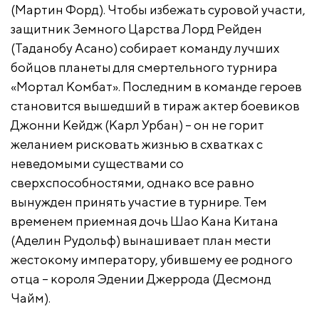
(Мартин Форд). Чтобы избежать суровой участи,
защитник Земного Царства Лорд Рейден
(Таданобу Асано) собирает команду лучших
бойцов планеты для смертельного турнира
«Мортал Комбат». Последним в команде героев
становится вышедший в тираж актер боевиков
Джонни Кейдж (Карл Урбан) – он не горит
желанием рисковать жизнью в схватках с
неведомыми существами со
сверхспособностями, однако все равно
вынужден принять участие в турнире. Тем
временем приемная дочь Шао Кана Китана
(Аделин Рудольф) вынашивает план мести
жестокому императору, убившему ее родного
отца – короля Эдении Джеррода (Десмонд
Чайм).