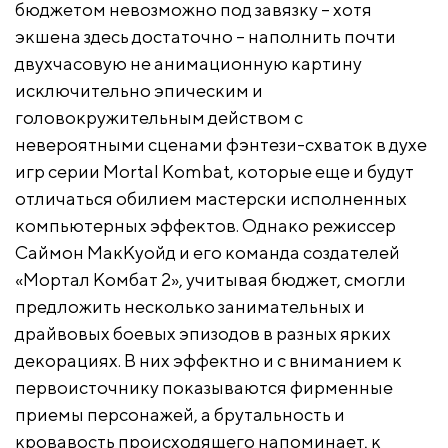
бюджетом невозможно под завязку – хотя
экшена здесь достаточно – наполнить почти
двухчасовую не анимационную картину
исключительно эпическим и
головокружительным действом с
невероятными сценами фэнтези-схваток в духе
игр серии Mortal Kombat, которые еще и будут
отличаться обилием мастерски исполненных
компьютерных эффектов. Однако режиссер
Саймон МакКуойд и его команда создателей
«Мортал Комбат 2», учитывая бюджет, смогли
предложить несколько занимательных и
драйвовых боевых эпизодов в разных ярких
декорациях. В них эффектно и с вниманием к
первоисточнику показываются фирменные
приемы персонажей, а брутальность и
кровавость происходящего напоминает, к