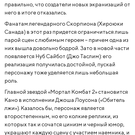
правильно, что создатели новых экранизаций от
него в итоге отказались.
Фанатам легендарного Скорпиона (Хироюки
Санада) в этот раз придется ограничиться лишь
парой сцен с любимым героем – причем одна из
них вышла довольно бодрой. Зато в новой части
появляется Нуб Сайбот (Джо Таслим): его
реализация получилась достойной, пускай
персонажу тоже уделяется лишь небольшая
роль.
Главной звездой «Мортал Комбат 2» становится
Кано в исполнении Джоша Лоусона («Обитель
лжи»). Казалось бы, персонаж является
второстепенным, но его колкие реплики, из
которых так и сочатся цинизм и черный юмор,
украшают каждую сцену с участием наемника, и