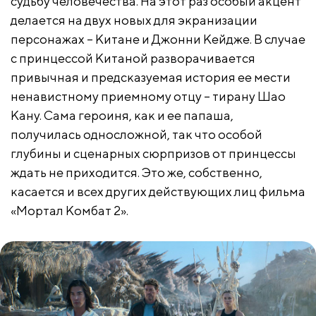
судьбу человечества. На этот раз особый акцент
делается на двух новых для экранизации
персонажах – Китане и Джонни Кейдже. В случае
с принцессой Китаной разворачивается
привычная и предсказуемая история ее мести
ненавистному приемному отцу – тирану Шао
Кану. Сама героиня, как и ее папаша,
получилась односложной, так что особой
глубины и сценарных сюрпризов от принцессы
ждать не приходится. Это же, собственно,
касается и всех других действующих лиц фильма
«Мортал Комбат 2».