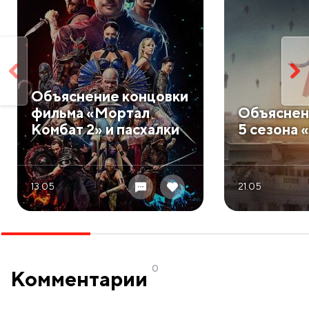
​Объяснение концовки
фильма «Мортал
​Объяснен
Комбат 2» и пасхалки
5 сезона 
13.05
21.05
0
Комментарии