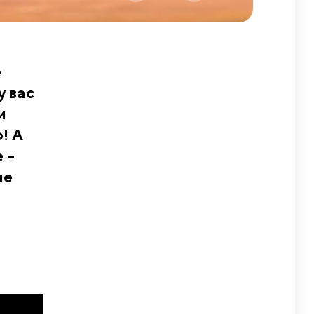
е
у вас
и
! А
 –
ые