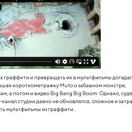
ах граффити и превращать их в мультфильмы догада
авшая короткометражку Muto о забавном монстре,
м, а потом и видео Big Bang Big Boom. Однако, судя
-канал студии давно не обновлялся, сложное и затр
вать мультфильмы из граффити…