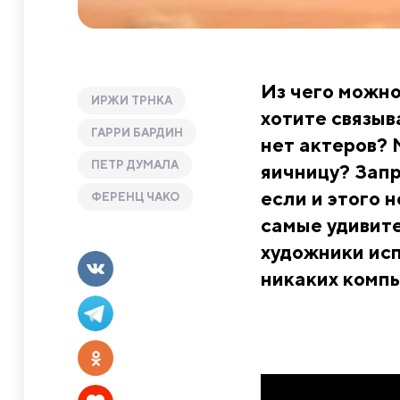
Из чего можно
ИРЖИ ТРНКА
хотите связыв
ГАРРИ БАРДИН
нет актеров? 
ПЕТР ДУМАЛА
яичницу? Запр
если и этого н
ФЕРЕНЦ ЧАКО
самые удивит
художники исп
никаких комп