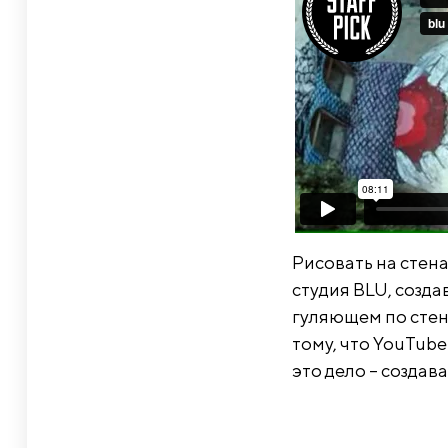
Рисовать на стен
студия BLU, созд
гуляющем по стена
тому, что YouTube
это дело – созда