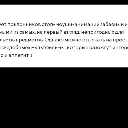
дует поклонников стоп-моушн-анимации забавными
ными из самых, на первый взгляд, непригодных для
льмов предметов. Однако можно отыскать на прос
 «съедобные» мультфильмы, которые разожгут интер
о и аппетит. ↓