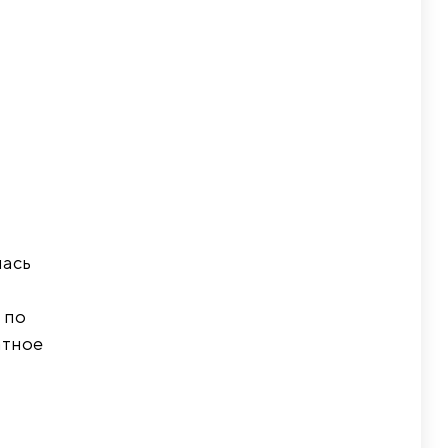
лась
 по
атное