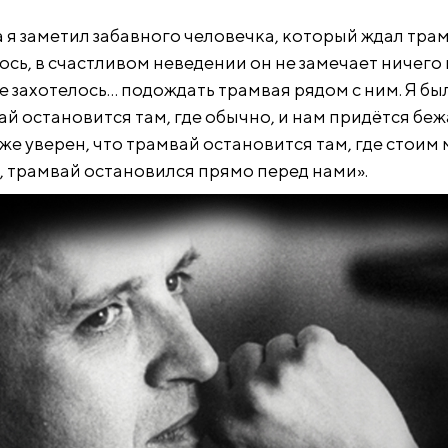
 я заметил забавного человечка, который ждал тра
лось, в счастливом неведении он не замечает ничего
е захотелось… подождать трамвая рядом с ним. Я бы
ай остановится там, где обычно, и нам придётся беж
к же уверен, что трамвай остановится там, где стоим 
 трамвай остановился прямо перед нами».