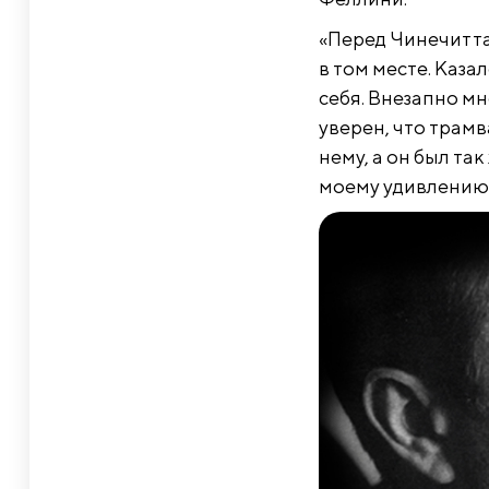
«Перед Чинечитта
в том месте. Каза
себя. Внезапно мн
уверен, что трамв
нему, а он был та
моему удивлению,