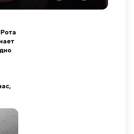
 Рота
инает
удно
нас,