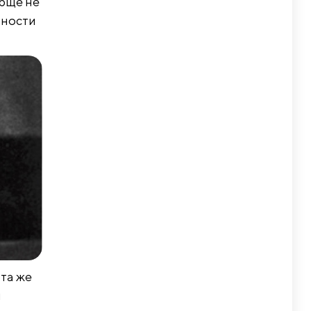
обще не
ьности
та же
и