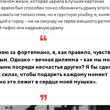
лючом жизни, которая царила в лучших картинах
е время был способен тонко обозначить драму этого
ызвать не только смех, но и грустную улыбку, и, коне
й к горлу, – ни на секунду не теряя изящного ритма
й пафос или надрывную драму.
няю за фортепиано, я, как правило, чувст
ым. Однако – вечная дилемма – как мы м
ыми посреди несчастья других? Я бы сде
их силах, чтобы подарить каждому момент
но это лежит в сердце моей музыки».