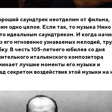
хороший саундтрек неотделим от фильма,
ним одно целое. Если так, то музыка Нино
то идеальным саундтреком. И когда нач
из его мгновенно узнаваемых мелодий, тр
ку. В честь 105-летнего юбилея со дня
вительного итальянского композитора
минает лучшие моменты его музыки и
д секретом воздействия этой музыки на 