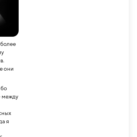
 более
му
в.
е они
ибо
– между
сных
да я