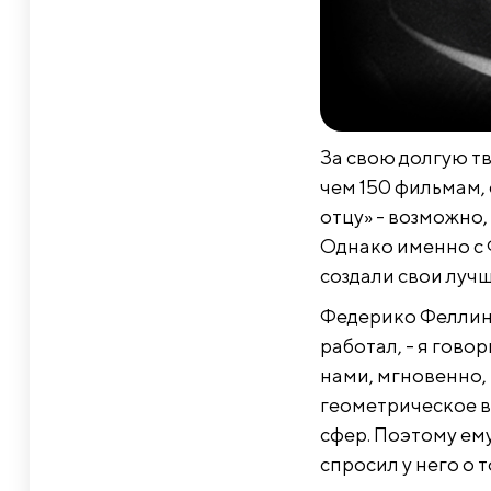
За свою долгую т
чем 150 фильмам,
отцу» - возможно
Однако именно с 
создали свои луч
Федерико Феллини
работал, - я гово
нами, мгновенно,
геометрическое в
сфер. Поэтому ему
спросил у него о 