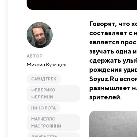
Говорят, что 
составляет с 
является прос
звучать одна 
АВТОР:
сдержать улыб
Михаил Кузищев
рождения уди
Soyuz.Ru вспо
САУНДТРЕК
размышляет на
ФЕДЕРИКО
зрителей.
ФЕЛЛИНИ
НИНО РОТА
МАРЧЕЛЛО
МАСТРОЯННИ