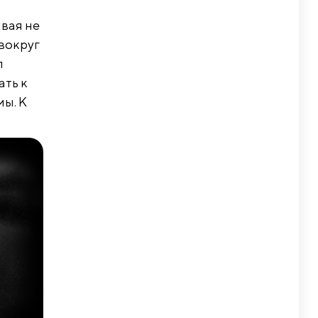
мвая не
 вокруг
л
ать к
мы. К