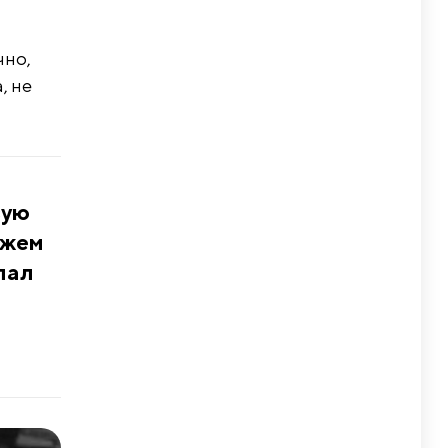
чно,
, не
вую
ожем
лал