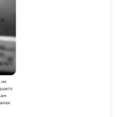
 их
едшего
кам
аках.