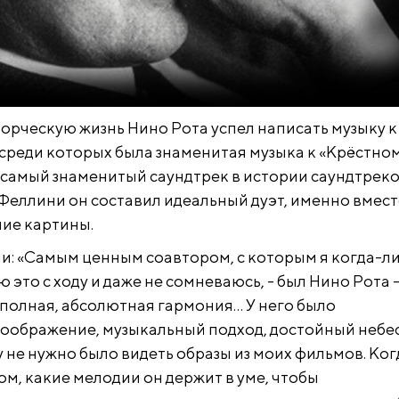
ворческую жизнь Нино Рота успел написать музыку к
 среди которых была знаменитая музыка к «Крёстно
, самый знаменитый саундтрек в истории саундтреко
Феллини он составил идеальный дуэт, именно вмест
шие картины.
: «Самым ценным соавтором, с которым я когда-л
рю это с ходу и даже не сомневаюсь, - был Нино Рота 
 полная, абсолютная гармония… У него было
оображение, музыкальный подход, достойный небе
 не нужно было видеть образы из моих фильмов. Ког
том, какие мелодии он держит в уме, чтобы