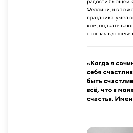
радости бьющей к
Феллини, и в то ж
праздника, умел в
ком, подкатывающи
сползая в дешёвы
«Когда я сочи
себя счастлив
быть счастлив
всё, что в мо
счастья. Имен