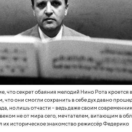
е, что секрет обаяния мелодий Нино Рота кроется в
м, что они смогли сохранить в себе дух давно прош
вда, но лишь отчасти – ведь даже своим современни
веком не от мира сего, мечтателем, витающим в обл
л их историческое знакомство режиссёр Федерико