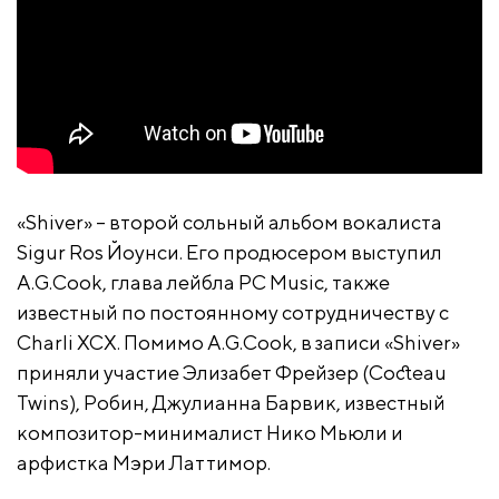
«Shiver» – второй сольный альбом вокалиста
Sigur Ros Йоунси. Его продюсером выступил
A.G.Cook, глава лейбла PC Music, также
известный по постоянному сотрудничеству с
Charli XCX. Помимо A.G.Cook, в записи «Shiver»
приняли участие Элизабет Фрейзер (Cocteau
Twins), Робин, Джулианна Барвик, известный
композитор-минималист Нико Мьюли и
арфистка Мэри Латтимор.