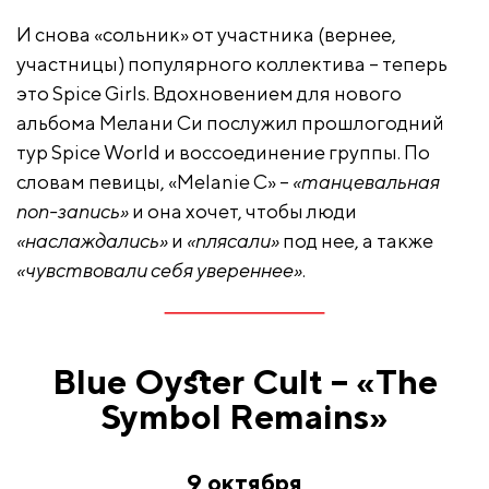
И снова «сольник» от участника (вернее,
участницы) популярного коллектива – теперь
это Spice Girls. Вдохновением для нового
альбома Мелани Си послужил прошлогодний
тур Spice World и воссоединение группы. По
словам певицы, «Melanie C» –
«танцевальная
поп-запись»
и она хочет, чтобы люди
«наслаждались»
и
«плясали»
под нее, а также
«чувствовали себя увереннее»
.
Blue Oyster Cult – «The
Symbol Remains»
9 октября