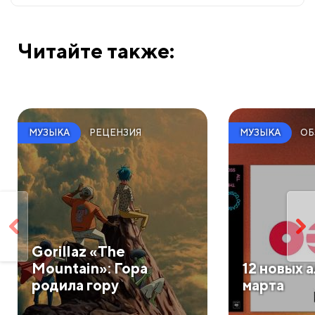
Читайте также:
РЕЦЕНЗИЯ
ОБ
МУЗЫКА
МУЗЫКА
​Gorillaz «The
Mountain»: Гора
​12 новых
родила гору
марта