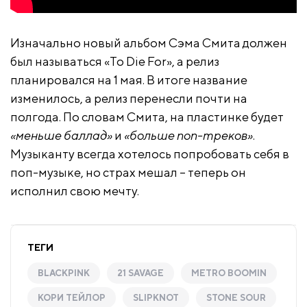
Изначально новый альбом Сэма Смита должен
был называться «To Die For», а релиз
планировался на 1 мая. В итоге название
изменилось, а релиз перенесли почти на
полгода. По словам Смита, на пластинке будет
«меньше баллад»
и
«больше поп-треков»
.
Музыканту всегда хотелось попробовать себя в
поп-музыке, но страх мешал – теперь он
исполнил свою мечту.
ТЕГИ
BLACKPINK
21 SAVAGE
METRO BOOMIN
КОРИ ТЕЙЛОР
SLIPKNOT
STONE SOUR