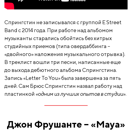
Спрингстин не записывался с группой E Street
Band с 2014 года. При работе над альбомом
музыканты старались обойтись без хитрых
студийных приемов (типа овердаббинга –
«двойного» наложения музыкального отрывка).
В треклист вошли три песни, написанные еще
до выхода дебютного альбома Спрингстина.
Запись «Letter To You» была завершена за пять
дней. Сам Брюс Спрингстин назвал работу над
пластинкой
«одним из лучших опытов в студии»
.
Джон Фрушанте – «Maya»