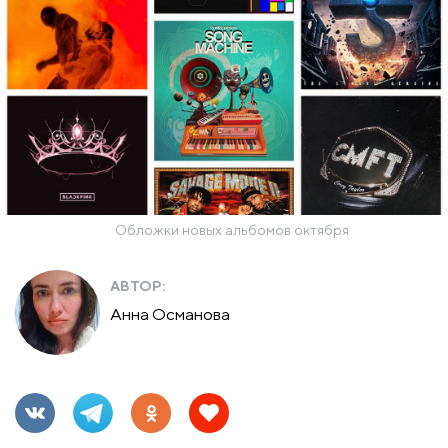
Обложки новых альбомов октября
АВТОР:
Анна Османова