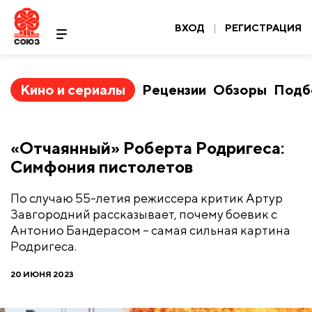
ВХОД
|
РЕГИСТРАЦИЯ
Кино и сериалы
Рецензии
Обзоры
Подб
​«Отчаянный» Роберта Родригеса:
Симфония пистолетов
По случаю 55-летия режиссера критик Артур
Завгородний рассказывает, почему боевик с
Антонио Бандерасом – самая сильная картина
Родригеса.
20 ИЮНЯ 2023