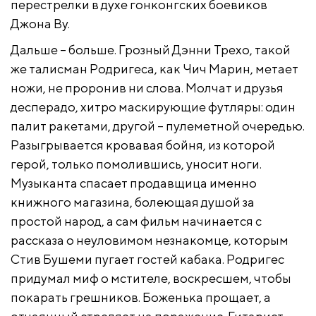
перестрелки в духе гонконгских боевиков
Джона Ву.
Дальше – больше. Грозный Дэнни Трехо, такой
же талисман Родригеса, как Чич Марин, метает
ножи, не проронив ни слова. Молчат и друзья
десперадо, хитро маскирующие футляры: один
палит ракетами, другой – пулеметной очередью.
Разыгрывается кровавая бойня, из которой
герой, только помолившись, уносит ноги.
Музыканта спасает продавщица именно
книжного магазина, болеющая душой за
простой народ, а сам фильм начинается с
рассказа о неуловимом незнакомце, которым
Стив Бушеми пугает гостей кабака. Родригес
придумал миф о мстителе, воскресшем, чтобы
покарать грешников. Боженька прощает, а