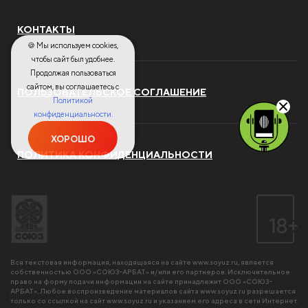
КОНТАКТЫ
🍪 Мы используем cookies,
чтобы сайт был удобнее.
Продолжая пользоваться
сайтом, вы соглашаетесь с
ПОЛЬЗОВАТЕЛЬСКОЕ СОГЛАШЕНИЕ
Политикой
конфиденциальности.
ХОРОШО
ПОЛИТИКА КОНФИДЕНЦИАЛЬНОСТИ
Вся текстовая информация, находящаяся на сайте
www.soyuz.ru
, является
собственностью ООО «СОЮЗ-АРБАТ» и/или его партнеров. Исключительное
право на форму подачи информации на сайте принадлежит ООО «СОЮЗ-
АРБАТ». Любое воспроизведение материалов сайта
www.soyuz.ru
разрешается
только со ссылкой на сайт
www.soyuz.ru
и указанием его адреса в сети Интернет.