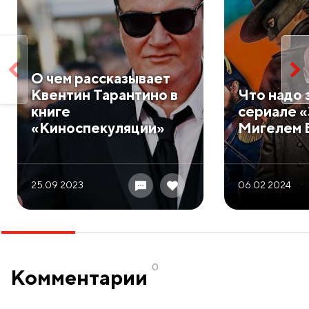
​О чем рассказывает
Квентин Тарантино в
​Что надо 
книге
сериале «
«Киноспекуляции»
Мигелем 
25.09 2023
06.02 2024
0
Комментарии