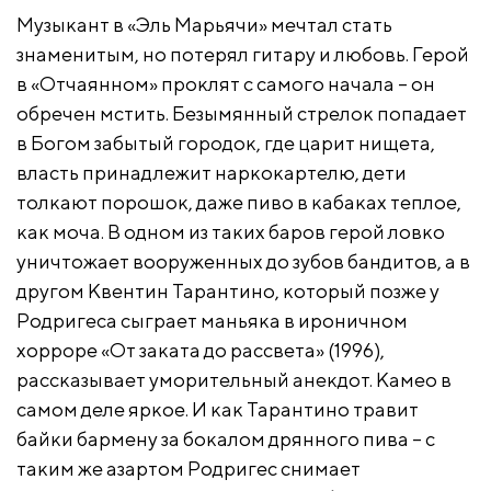
Музыкант в «Эль Марьячи» мечтал стать
знаменитым, но потерял гитару и любовь. Герой
в «Отчаянном» проклят с самого начала – он
обречен мстить. Безымянный стрелок попадает
в Богом забытый городок, где царит нищета,
Кадр из фильма «Отчаянный» (1995)
власть принадлежит наркокартелю, дети
толкают порошок, даже пиво в кабаках теплое,
как моча. В одном из таких баров герой ловко
уничтожает вооруженных до зубов бандитов, а в
другом Квентин Тарантино, который позже у
Родригеса сыграет маньяка в ироничном
хорроре «От заката до рассвета» (1996),
рассказывает уморительный анекдот. Камео в
самом деле яркое. И как Тарантино травит
байки бармену за бокалом дрянного пива – с
таким же азартом Родригес снимает