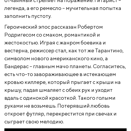
отчаянный стреляет на поражение. Гитарист –
легенда, а его ремесло – мучительная попытка
заполнить пустоту.
Героический эпос рассказан Робертом
Родригесом со смаком, романтикой и
жестокостью. Играя с жанром боевика и
вестерна, режиссер стал, как тот же Тарантино,
символом нового американского кино, а
Бандерас – главным мачо планеты. Согласитесь,
есть что-то завораживающее в истекающем
кровью киллере, который прыгает с крыши на
крышу, падая шмаляет с обеих рук и уходит
вдаль с одинокой красоткой. Такого голыми
руками не возьмешь. Потерявший любовь
откроет футляр, перекрестится при свечах и
сыграет свою мелодию.