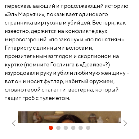
пересказывающий и продолжающий историю
«Эль Марьячи», показывает одинокого
странника виртуозным убийцей. Вестерн, как
известно, держится на конфликте двух
мировоззрений: «по закону» и «по понятиям».
Гитаристу с длинными волосами,
пронзительным взглядом и скорпионом на
куртке (помните Гослинга в «Драйве»?)
изуродовали руку и убили любимую женщину –
вот он и носит футляр, набитый оружием,
словно герой спагетти-вестерна, который
тащит гроб с пулеметом.