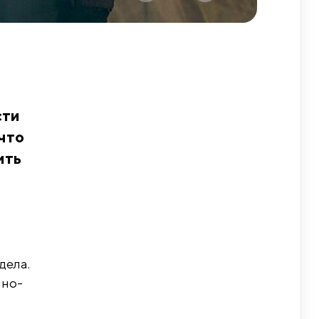
сти
что
ить
дела.
чно-