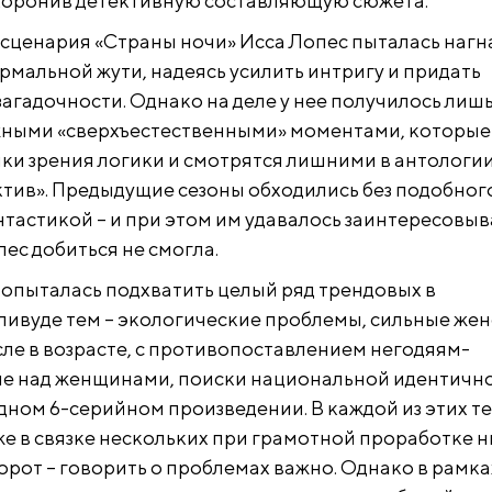
хоронив детективную составляющую сюжета.
 сценария «Страны ночи» Исса Лопес пыталась нагн
рмальной жути, надеясь усилить интригу и придать
агадочности. Однако на деле у нее получилось лиш
жными «сверхъестественными» моментами, которые
чки зрения логики и смотрятся лишними в антологи
тив». Предыдущие сезоны обходились без подобног
нтастикой – и при этом им удавалось заинтересовыв
пес добиться не смогла.
попыталась подхватить целый ряд трендовых в
ивуде тем – экологические проблемы, сильные же
сле в возрасте, с противопоставлением негодяям-
е над женщинами, поиски национальной идентично
дном 6-серийном произведении. В каждой из этих т
же в связке нескольких при грамотной проработке 
орот – говорить о проблемах важно. Однако в рамка