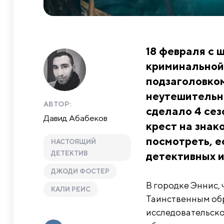
18 февраля с 
криминальной
подзаголовком
неутешительны
АВТОР:
сделало 4 сез
Давид Абабеков
крест на знак
посмотреть, е
НАСТОЯЩИЙ
ДЕТЕКТИВ
детективных и
ДЖОДИ ФОСТЕР
В городке Эннис, 
КАЛИ РЕИС
Таинственным обр
исследовательско