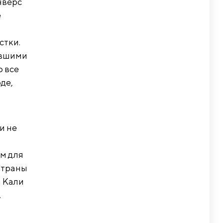
нверс
е
стки.
евшими
о все
де,
и не
м для
Страны
и Кали
.