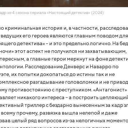
адр из 4 сезона сериала «Настоящий детектив» (2024)
о криминальная история и, в частности, расследов
ведущих его героев являются главным поводом дл
щего детектива» – и это предельно логично. На бед
 ночи» этот аспект не получился ни захватывающим,
тересным, а главные герои меркнут на фоне детект
нтологии. Расследование Денверс и Наварро по
уэте, их попытки докопаться до истины так и не
омплексное разгадывание головоломки и не привод
у противостоянию с преступником. «Антагонист» 
авляет никакого интереса – а построить цепляющий
ктивный триллер с бездарно вынесенным за кадр з
о всему прочему, развязка вышла нелепой и даже
звав целый ряд вопросов из-за нелогичных моменто