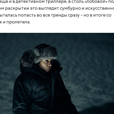
 еще и в детективном триллере, в столь «лобовой» по
м раскрытии это выглядит сумбурно и искусственно
талась попасть во все тренды сразу – но в итоге со
х и пролетела.