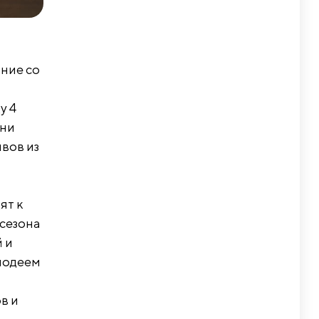
ание со
я
у 4
 ни
ивов из
ят к
сезона
 и
лодеем
в и