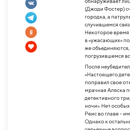
обнаруживает ли
(Джоди Фостер) с
городка, а патру
случившемся связ
Некоторое время
в «ужасающих» по
же объединяются,
погрузившемся во
После неубедител
«Настоящего дете
поправил свое о
мрачная Аляска п
детективного три
ночи». Нет особых
Реис во главе – и
Однако к остальн
серьезные вопрос