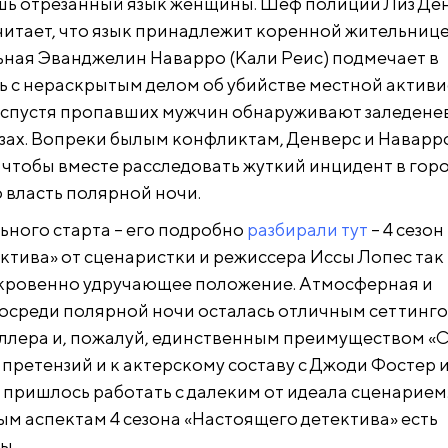
шь отрезанный язык женщины. Шеф полиции Лиз Де
читает, что язык принадлежит коренной жительниц
льная Эванджелин Наварро (Кали Реис) подмечает в
ь с нераскрытым делом об убийстве местной активи
 спустя пропавших мужчин обнаруживают заледен
зах. Вопреки былым конфликтам, Денверс и Наварр
 чтобы вместе расследовать жуткий инцидент в горо
 власть полярной ночи.
ьного старта – его подробно
разбирали тут
– 4 сезон
ктива» от сценаристки и режиссера Иссы Лопес так 
ткровенно удручающее положение. Атмосферная и
осреди полярной ночи осталась отличным сеттинго
ллера и, пожалуй, единственным преимуществом «
 претензий и к актерскому составу с Джоди Фостер 
м пришлось работать с далеким от идеала сценарием
ым аспектам 4 сезона «Настоящего детектива» есть
ы.