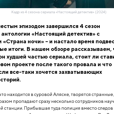
Кадр из 4 сезона сериала «Настоящий детектив» (2024)
шестым эпизодом завершился 4 сезон
 антологии «Настоящий детектив» с
 «Страна ночи» – и настало время подве
е итоги. В нашем обзоре рассказываем, 
он худшей частью сериала, стоит ли став
овом проекте после такого провала и что
сли все-таки хочется захватывающих
сторий.
что находится в суровой Аляске, творятся странные 
азом пропадают сразу несколько сотрудников нау
й станции. Прибывшая туда полиция вместо следов