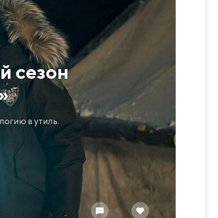
й сезон
»
огию в утиль.