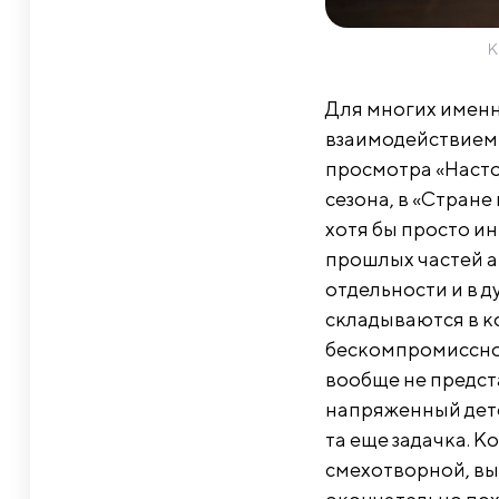
К
Для многих именн
взаимодействием 
просмотра «Настоя
сезона, в «Стране
хотя бы просто ин
прошлых частей а
отдельности и в д
складываются в к
бескомпромиссном
вообще не предст
напряженный дете
та еще задачка. К
смехотворной, вы