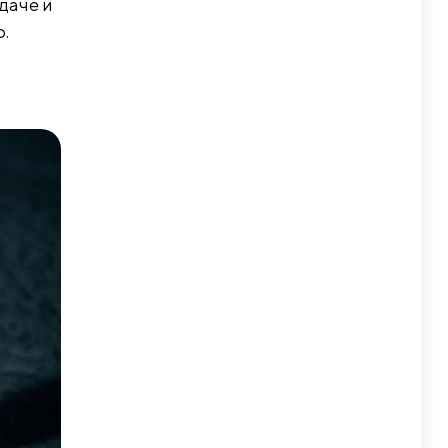
даче и
.