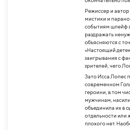
окончательно по
Режиссер и автор
мистики и парано
событиям шлейф з
раздражать нену
объясняются с то
«Настоящий детек
заигрывания с фа
зрителей, чего Ло
Зато Исса Лопес 
современном Голл
героини, в том чи
мужчинам, насили
объединила их в о
отдельности или 
плохого нет. Наоб