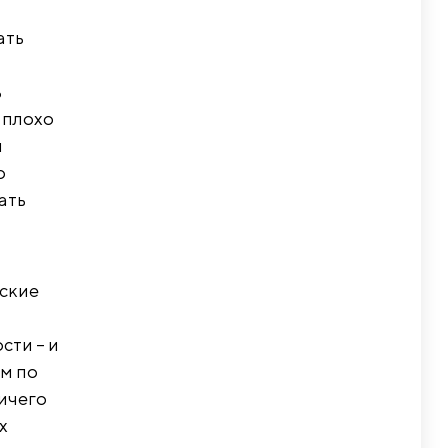
ать
ь
 плохо
и
о
ать
нские
сти – и
ем по
ничего
х