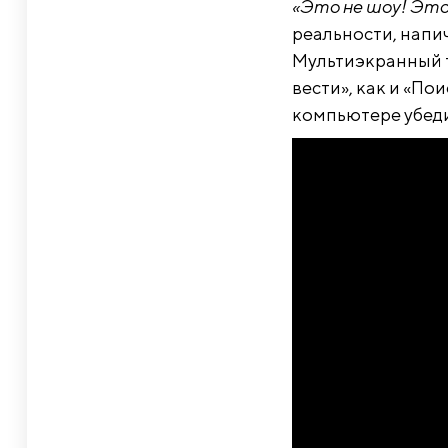
«Это не шоу! Это
реальности, напи
Мультиэкранный т
вести», как и «По
компьютере убеди