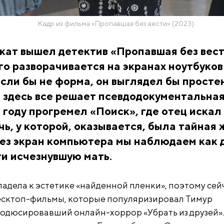
Кадр из фильма «Пропавшая без вести» (2023)
кат вышел детектив «Пропавшая без вест
о разворачивается на экранах ноутбуков
сли бы не форма, он выглядел бы просте
 здесь все решает псевдодокументальна
8 году прогремел «Поиск», где отец искал
ь, у которой, оказывается, была тайная 
ез экран компьютера мы наблюдаем как 
и исчезнувшую мать.
адела к эстетике «найденной пленки», поэтому сей
есктоп-фильмы, которые популяризировал Тимур
одюсировавший онлайн-хоррор «Убрать из друзей».