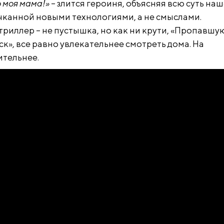
 моя мама!»
– злится героиня, объясняя всю суть на
чканной новыми технологиями, а не смыслами.
риллер – не пустышка, но как ни крути, «Пропавшую
иск», все равно увлекательнее смотреть дома. На
тельнее.