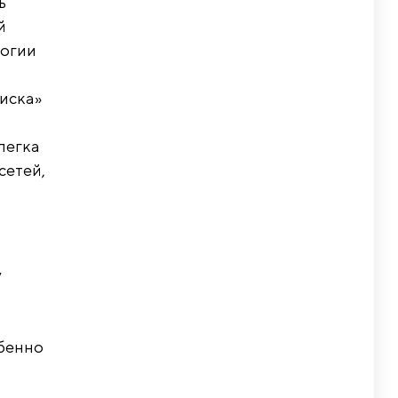
ь
й
логии
иска»
легка
сетей,
у
о
обенно