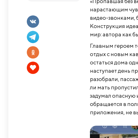
«Пропавшая без в
нарастающим чув
видео-звонками, 
Конструкция идеа
мир: автора как б
Главным героем т
отдых с новым ка
остаться дома одн
наступает день пр
разобрали, пассаж
ли мать пропустил
задумал опасную 
обращается в поли
приложения, не вы