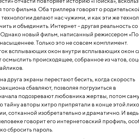
ести» отчасти повторяет историю «Поиска», вскольз
 того фильма. Оба триллера говорят о родительско
к технологии делают нас чужими, и как эти же техно
чить и объединить. Интернет – другая реальность со
 Однако новый фильм, написанный режиссером «По
насыщеннее. Только это не совсем комплимент.
ок всплывающих окон внутри всплывающих окон с
т осмыслить происходящее, собранное из чатов, соц
айликов.
на друга экраны перестают бесить, когда скорость
ракциона сбавляют, позволяя погрузиться в
начала подозревают любовника жертвы, потом сам
ю тайну авторы хитро припрятали в конце этой лих
ии, сотканной изобретательно и драматично. И ведь
 человеке говорит его интернетовский профиль, ос
гко сбросить пароль.