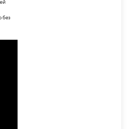
шей
 без