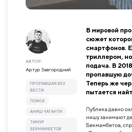
В мировой про
сюжет которог
смартфонов. Е
триллером, но
АВТОР:
подача. В 201
Артур Завгородний
пропавшую доч
Теперь же чер
ПРОПАВШАЯ БЕЗ
ВЕСТИ
пытается найт
ПОИСК
Публика давно охл
АНИШ ЧАГАНТИ
нишу занимают д
ТИМУР
Бекмамбетов, спр
БЕКМАМБЕТОВ