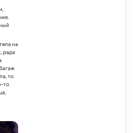
и,
ния.
ьный
тела на
, рада
а
 багаж
ла, то
о-то
ца,