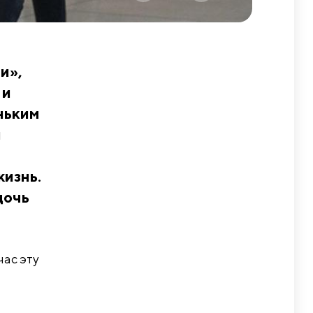
и»,
 и
ньким
я
жизнь.
дочь
час эту