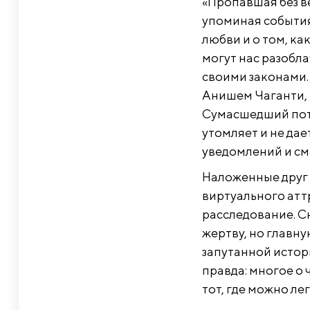
«Пропавшая без в
упоминая события
любви и о том, ка
могут нас разобла
своими законами.
Анишем Чаганти, 
Сумасшедший пот
утомляет и не дае
уведомлений и см
Наложенные друг 
виртуального атт
расследование. С
жертву, но главну
запутанной истор
правда: многое о
тот, где можно ле