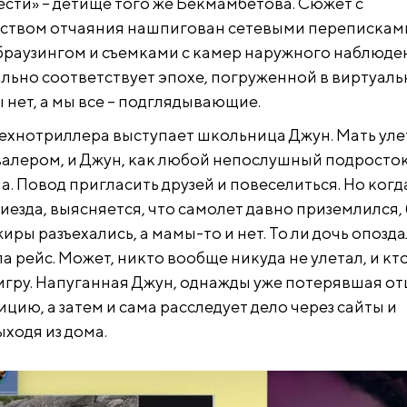
ести» – детище того же Бекмамбетова. Сюжет с
ством отчаяния нашпигован сетевыми перепискам
браузингом и съемками с камер наружного наблюде
льно соответствует эпохе, погруженной в виртуал
ы нет, а мы все – подглядывающие.
ехнотриллера выступает школьница Джун. Мать уле
валером, и Джун, как любой непослушный подросток
а. Повод пригласить друзей и повеселиться. Но когд
иезда, выясняется, что самолет давно приземлился,
иры разъехались, а мамы-то и нет. То ли дочь опозда
а рейс. Может, никто вообще никуда не улетал, и кт
игру. Напуганная Джун, однажды уже потерявшая от
цию, а затем и сама расследует дело через сайты и
ходя из дома.