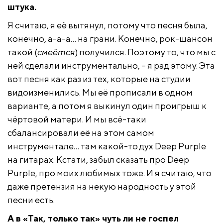
штука.
Я считаю, я её вытянул, потому что песня была,
конечно, а-а-а… на грани. Конечно, рок-шансон
такой (
смеётся
) получился. Поэтому то, что мы с
ней сделали инструментально, – я рад этому. Эта
вот песня как раз из тех, которые на студии
видоизменились. Мы её прописали в одном
варианте, а потом я выкинул один проигрыш к
чёртовой матери. И мы всё-таки
сбалансировали её на этом самом
инструментале… там какой-то дух Deep Purple
на гитарах. Кстати, забыл сказать про Deep
Purple, про моих любимых тоже. И я считаю, что
даже претензия на некую народность у этой
песни есть.
А в «Так, только так» чуть ли не госпел