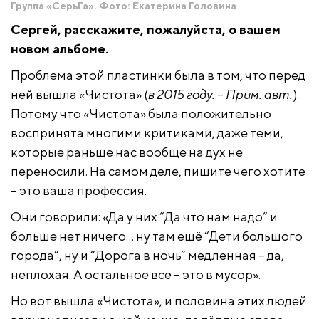
Группа «СерьГа». Фото: Екатерина Головина
Сергей, расскажите, пожалуйста, о вашем
новом альбоме.
Проблема этой пластинки была в том, что перед
ней вышла «Чистота» (
в 2015 году. – Прим. авт.
).
Потому что «Чистота» была положительно
воспринята многими критиками, даже теми,
которые раньше нас вообще на дух не
переносили. На самом деле, пишите чего хотите
– это ваша профессия.
Они говорили: «Да у них “Да что нам надо” и
больше нет ничего… ну там ещё “Дети большого
города”, ну и “Дорога в ночь” медленная – да,
неплохая. А остальное всё – это в мусор».
Но вот вышла «Чистота», и половина этих людей