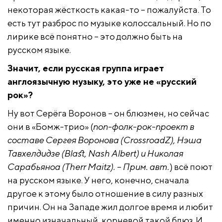
некоторая жёсткость какая-то – пожалуйста. То
есть тут разброс по музыке колоссальный. Но по
лирике всё понятно – это должно быть на
русском языке.
Значит, если русская группа играет
англоязычную музыку, это уже не «русский
рок»?
Ну вот Серёга Воронов – он блюзмен, но сейчас
они в «Бомж-трио» (
поп-фолк-рок-проект в
составе Сергея Воронова (CrossroadZ), Нэша
Тавхелдидзе (Blast, Nash Albert) и Николая
Сарабьяноа (Therr Maitz). – Прим. авт.
) всё поют
на русском языке. У него, конечно, сначала
другое к этому было отношение в силу разных
причин. Он на Западе жил долгое время и любит
именно изначальный, корневой такой блюз. И