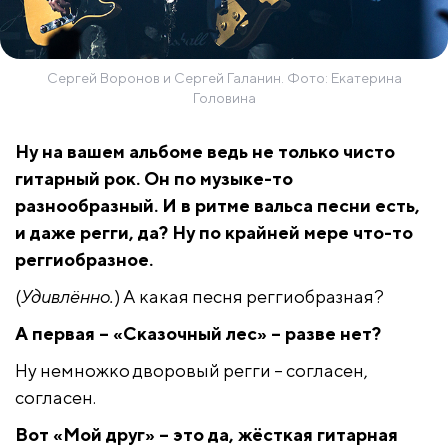
Сергей Воронов и Сергей Галанин. Фото: Екатерина
Головина
Ну на вашем альбоме ведь не только чисто
гитарный рок. Он по музыке-то
разнообразный. И в ритме вальса песни есть,
и даже регги, да? Ну по крайней мере что-то
реггиобразное.
(
Удивлённо.
) А какая песня реггиобразная?
А первая – «Сказочный лес» – разве нет?
Ну немножко дворовый регги – согласен,
согласен.
Вот «Мой друг» – это да, жёсткая гитарная