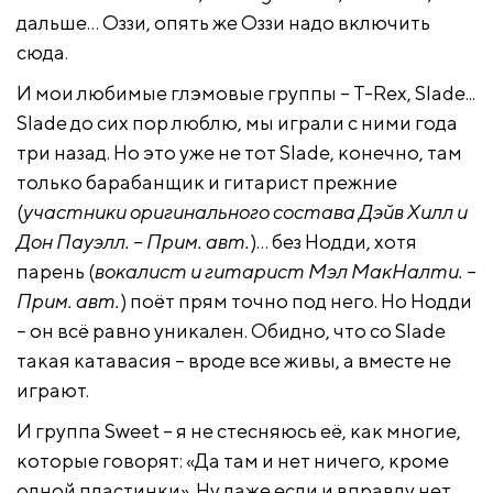
дальше… Оззи, опять же Оззи надо включить
сюда.
И мои любимые глэмовые группы – T-Rex, Slade...
Slade до сих пор люблю, мы играли с ними года
три назад. Но это уже не тот Slade, конечно, там
только барабанщик и гитарист прежние
(
участники оригинального состава
Дэйв Хилл и
Дон Пауэлл. – Прим. авт.
)… без Нодди, хотя
парень (
вокалист и гитарист Мэл МакНалти. –
Прим. авт.
) поёт прям точно под него. Но Нодди
– он всё равно уникален. Обидно, что со Slade
такая катавасия – вроде все живы, а вместе не
играют.
И группа Sweet – я не стесняюсь её, как многие,
которые говорят: «Да там и нет ничего, кроме
одной пластинки». Ну даже если и вправду нет