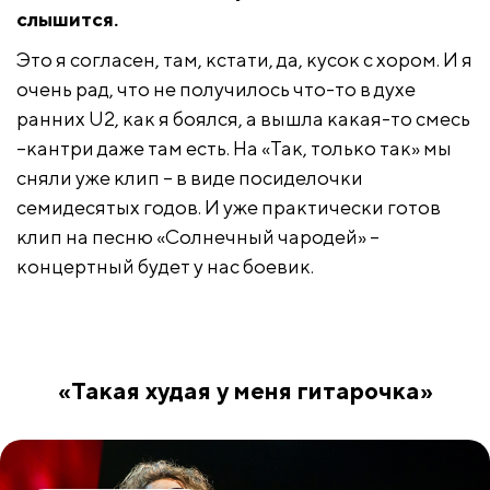
слышится.
Это я согласен, там, кстати, да, кусок с хором. И я
очень рад, что не получилось что-то в духе
ранних U2, как я боялся, а вышла какая-то смесь
–кантри даже там есть. На «Так, только так» мы
сняли уже клип – в виде посиделочки
семидесятых годов. И уже практически готов
клип на песню «Солнечный чародей» –
концертный будет у нас боевик.
«Такая худая у меня гитарочка»