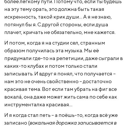
более лёгкому пути. Потому что, если ты будешь
на эту тему орать, это должна быть такая
искренность, такой крик души… А я не знаю,
потянул бы я. С другой стороны, если душа
плачет, кричать не обязательно, мне кажется.
И потом, когда я на студии сел, странным
образом получилась эта музыка. Мы её
придумали где-то на репетиции, даже сыграли в
каких-то клубах и потом только стали
записывать. И вдруг я понял, что получается –
нам это не очень свойственно – достаточно
красивая тема. Вот если там убрать на фиг все
вокалá, она даже может жить сама по себе как
инструменталка красивая…
И я когда стал петь – а поёшь-то, когда всё уже
записано (
вокальная дорожка записывается в