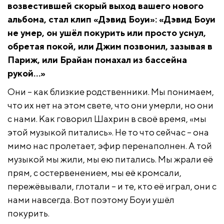
возвестившей скорый выход вашего нового
альбома, стал клип «Дэвид Боуи»: «Дэвид Боуи
не умер, он ушёл покурить или просто уснул,
обретая покой, или Джим позвонил, зазывая в
Париж, или Брайан помахал из бассейна
рукой…»
Они – как близкие родственники. Мы понимаем,
что их нет на этом свете, что они умерли, но они
с нами. Как говорил Шахрин в своё время, «мы
этой музыкой питались». Не то что сейчас – она
мимо нас пролетает, эфир перенаполнен. А той
музыкой мы жили, мы ею питались. Мы жрали её
прям, с остервенением, мы её кромсали,
пережёвывали, глотали – и те, кто её играл, они с
нами навсегда. Вот поэтому Боуи ушёл
покурить.