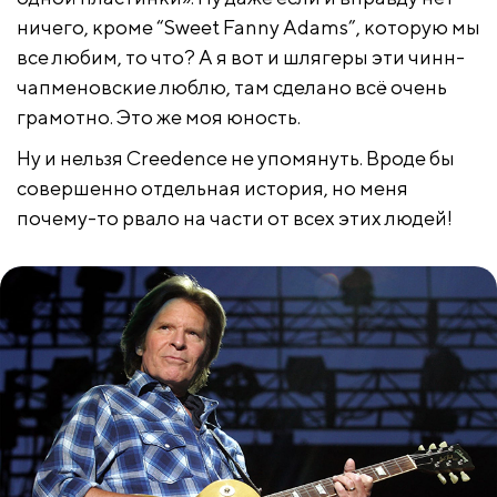
ничего, кроме “Sweet Fanny Adams”, которую мы
все любим, то что? А я вот и шлягеры эти чинн-
чапменовские люблю, там сделано всё очень
грамотно. Это же моя юность.
Ну и нельзя Creedence не упомянуть. Вроде бы
совершенно отдельная история, но меня
почему-то рвало на части от всех этих людей!