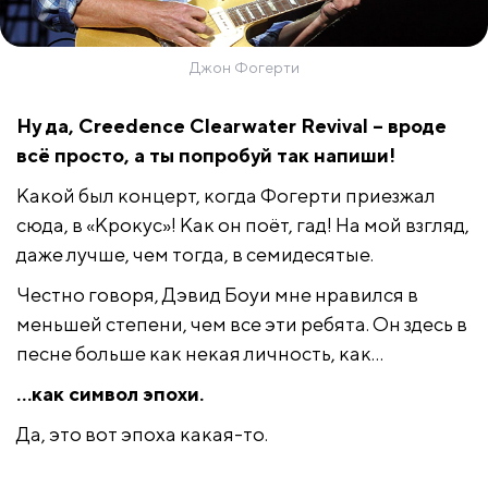
Джон Фогерти
Ну да, Creedence Clearwater Revival – вроде
всё просто, а ты попробуй так напиши!
Какой был концерт, когда Фогерти приезжал
сюда, в «Крокус»! Как он поёт, гад! На мой взгляд,
даже лучше, чем тогда, в семидесятые.
Честно говоря, Дэвид Боуи мне нравился в
меньшей степени, чем все эти ребята. Он здесь в
песне больше как некая личность, как…
…как символ эпохи.
Да, это вот эпоха какая-то.