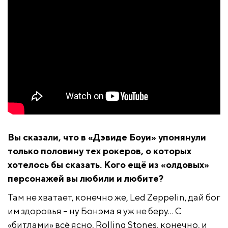
Вы сказали, что в «Дэвиде Боуи» упомянули
только половину тех рокеров, о которых
хотелось бы сказать. Кого ещё из «олдовых»
персонажей вы любили и любите?
Там не хватает, конечно же, Led Zeppelin, дай бог
им здоровья – ну Бонэма я уж не беру… С
«битлами» всё ясно, Rolling Stones, конечно, и