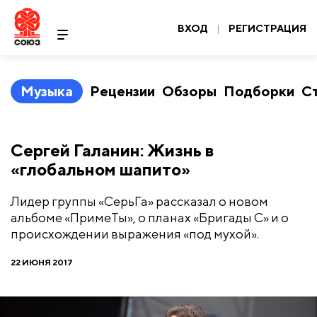
ВХОД
|
РЕГИСТРАЦИЯ
Музыка
Рецензии
Обзоры
Подборки
С
Сергей Галанин: Жизнь в
«глобальном шапито»
Лидер группы «СерьГа» рассказал о новом
альбоме «ПримеТы», о планах «Бригады С» и о
происхождении выражения «под мухой».
22 ИЮНЯ 2017