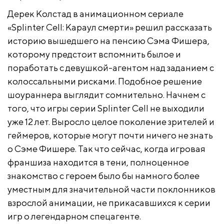
Дерек Колстад в анимационном сериале
«Splinter Cell: Караул смерти» решил рассказать
историю вышедшего на пенсию Сэма Фишера,
которому предстоит вспомнить былое и
поработать с девушкой-агентом над заданием с
колоссальными рисками. Подобное решение
шоураннера выглядит сомнительно. Начнем с
того, что игры серии Splinter Cell не выходили
уже 12 лет. Выросло целое поколение зрителей и
геймеров, которые могут почти ничего не знать
о Сэме Фишере. Так что сейчас, когда игровая
франшиза находится в тени, полноценное
знакомство с героем было бы намного более
уместным для значительной части поклонников
взрослой анимации, не прикасавшихся к серии
игр о легендарном спецагенте.