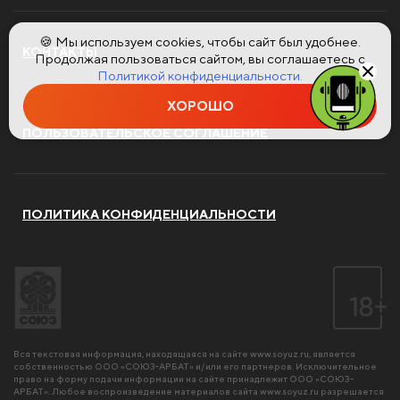
🍪 Мы используем cookies, чтобы сайт был удобнее.
КОНТАКТЫ
Продолжая пользоваться сайтом, вы соглашаетесь с
Политикой конфиденциальности.
ХОРОШО
ПОЛЬЗОВАТЕЛЬСКОЕ СОГЛАШЕНИЕ
ПОЛИТИКА КОНФИДЕНЦИАЛЬНОСТИ
Вся текстовая информация, находящаяся на сайте
www.soyuz.ru
, является
собственностью ООО «СОЮЗ-АРБАТ» и/или его партнеров. Исключительное
право на форму подачи информации на сайте принадлежит ООО «СОЮЗ-
АРБАТ». Любое воспроизведение материалов сайта
www.soyuz.ru
разрешается