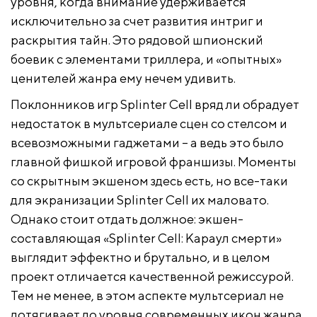
уровня, когда внимание удерживается
исключительно за счет развития интриг и
раскрытия тайн. Это рядовой шпионский
боевик с элементами триллера, и «опытных»
ценителей жанра ему нечем удивить.
Поклонников игр Splinter Cell вряд ли обрадует
недостаток в мультсериале сцен со стелсом и
всевозможными гаджетами – а ведь это было
главной фишкой игровой франшизы. Моменты
со скрытным экшеном здесь есть, но все-таки
для экранизации Splinter Cell их маловато.
Однако стоит отдать должное: экшен-
составляющая «Splinter Cell: Караул смерти»
выглядит эффектно и брутально, и в целом
проект отличается качественной режиссурой.
Тем не менее, в этом аспекте мультсериал не
дотягивает до уровня современных икон жанра,