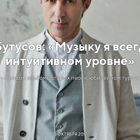
утусов: «Музыку я всег
интуитивном уровне»
– о новом альбоме старых песен, юбилейном туре и
10 ОКТЯБРЯ 2017