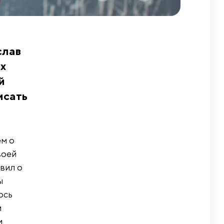
слав
их
й
исать
ем о
воей
вил о
ы
ось
и
м