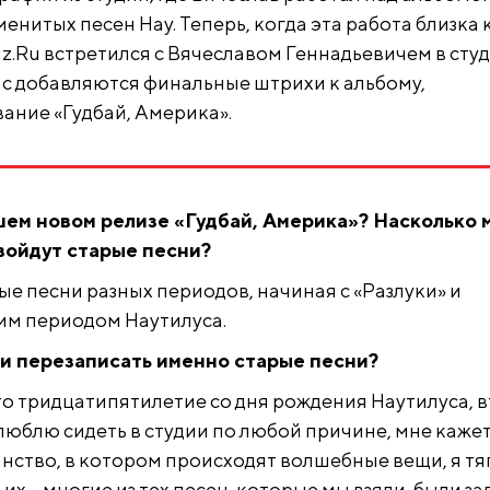
енитых песен Нау. Теперь, когда эта работа близка 
z.Ru встретился с Вячеславом Геннадьевичем в сту
час добавляются финальные штрихи к альбому,
ание «Гудбай, Америка».
шем новом релизе «Гудбай, Америка»? Насколько 
 войдут старые песни?
рые песни разных периодов, начиная с «Разлуки» и
им периодом Наутилуса.
и перезаписать именно старые песни?
то тридцатипятилетие со дня рождения Наутилуса, 
люблю сидеть в студии по любой причине, мне кажет
анство, в котором происходят волшебные вещи, я т
тьих – многие из тех песен, которые мы взяли, были з