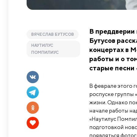
В преддверии 
ВЯЧЕСЛАВ БУТУСОВ
Бутусов расск
НАУТИЛУС
концертах в М
ПОМПИЛИУС
работы и о то
старые песни
В феврале этого 
роспуске группы «
жизни. Однако по
начале работы на
«Наутилус Помпили
подготовкой ново
появляться фотог