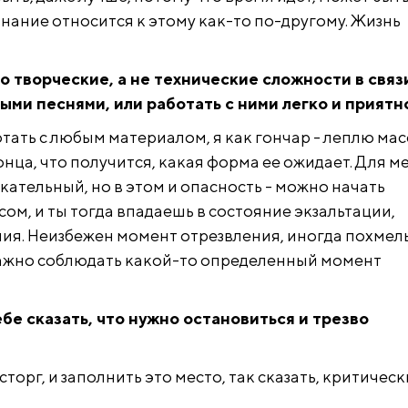
нание относится к этому как-то по-другому. Жизнь
то творческие, а не технические сложности в связ
ыми песнями, или работать с ними легко и приятн
тать с любым материалом, я как гончар - леплю мас
онца, что получится, какая форма ее ожидает. Для м
кательный, но в этом и опасность - можно начать
ом, и ты тогда впадаешь в состояние экзальтации,
ния. Неизбежен момент отрезвления, иногда похмель
ажно соблюдать какой-то определенный момент
ебе сказать, что нужно остановиться и трезво
сторг, и заполнить это место, так сказать, критическ