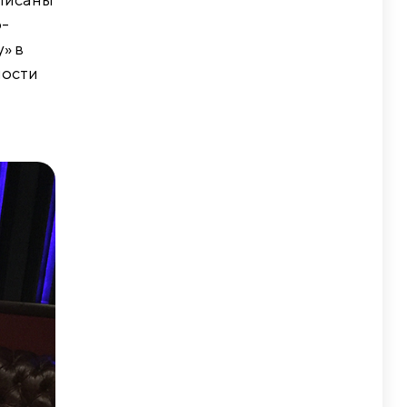
о-
» в
ности