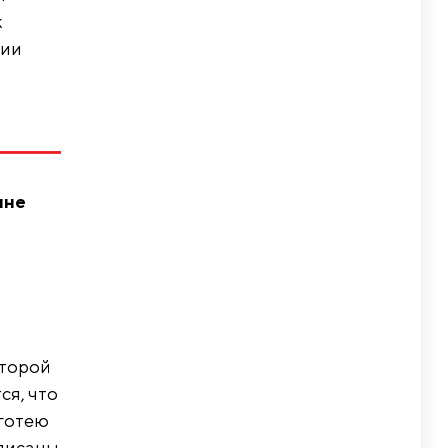
к
дии
мне
второй
ся, что
яготею
аписаны