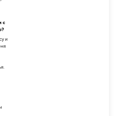
и с
о?
су и
еня
я.
и