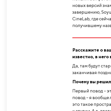
новых версий знам
завершению, Soyu
CineLab, где сей
получившему назв
Расскажите о ва
известно, в него
Да, там будут ста
заканчивая поздн
Почему вы решил
Первый повод – э
повод – я вообще 
это такое простр
к студии. А в-тре