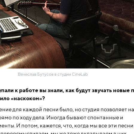
Вячеслав Бутусов в студии CineLab
упали к работе вы знали, как будут звучать новые 
дило «наскоком»?
ние для каждой песни было, но студия позволяет н
ямо по ходу дела. Иногда бывают спонтанные и
ты. И потом, кажется, что, когда мы все эти песни
 переосмысливаем, мы же тоже вкладываем в них