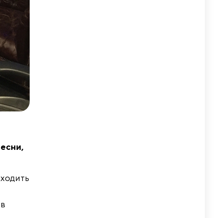
песни,
аходить
 в