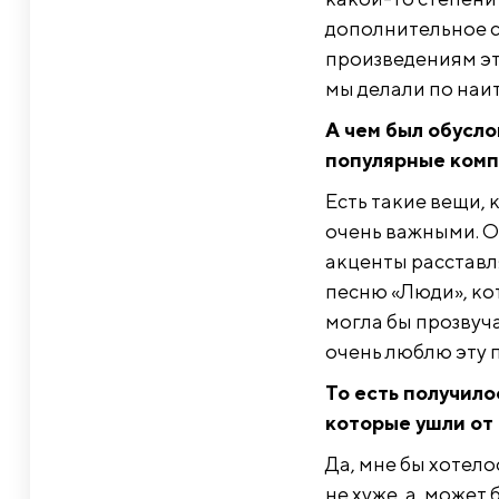
дополнительное с
произведениям эт
мы делали по наи
А чем был обусло
популярные комп
Есть такие вещи, 
очень важными. О
акценты расставл
песню «Люди», кот
могла бы прозвуча
очень люблю эту п
То есть получило
которые ушли от
Да, мне бы хотел
не хуже, а, может