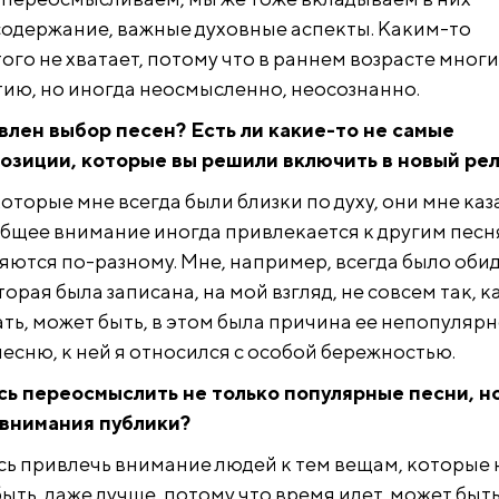
одержание, важные духовные аспекты. Каким-то
ого не хватает, потому что в раннем возрасте мног
тию, но иногда неосмысленно, неосознанно.
влен выбор песен? Есть ли какие-то не самые
озиции, которые вы решили включить в новый ре
которые мне всегда были близки по духу, они мне каз
бщее внимание иногда привлекается к другим песн
яются по-разному. Мне, например, всегда было обид
орая была записана, на мой взгляд, не совсем так, к
ть, может быть, в этом была причина ее непопулярн
есню, к ней я относился с особой бережностью.
сь переосмыслить не только популярные песни, но
 внимания публики?
ось привлечь внимание людей к тем вещам, которые 
 быть, даже лучше, потому что время идет, может быть