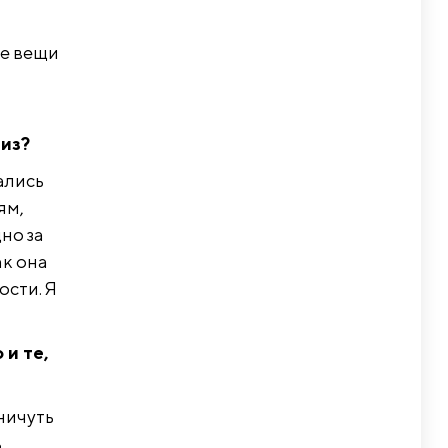
ие вещи
лиз?
ались
ям,
но за
ак она
ости. Я
 и те,
ничуть
,