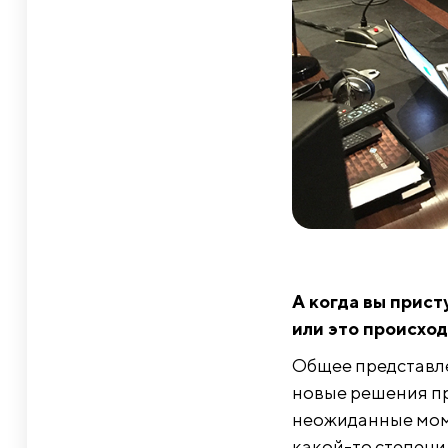
А когда вы прист
или это происхо
Общее представле
новые решения пр
неожиданные момен
какой-то степени