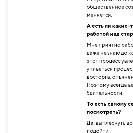
общественное соз
меняется.
А есть ли какие-
работой над стар
Мне приятно рабо
даже не знаю до к
этот процесс увле
упиваться процесс
восторга, опьяне
Поэтому всегда в
бдительности.
То есть самому с
посмотреть?
Да, выплеснуть во
подойти.