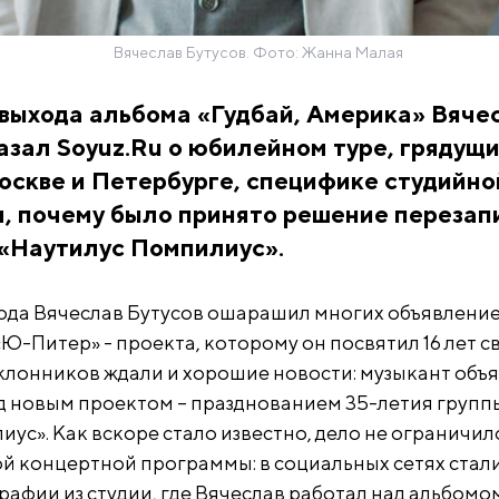
Вячеслав Бутусов. Фото: Жанна Малая
выхода альбома «Гудбай, Америка» Вяче
азал Soyuz.Ru о юбилейном туре, грядущ
оскве и Петербурге, специфике студийно
м, почему было принято решение перезап
 «Наутилус Помпилиус».
года Вячеслав Бутусов ошарашил многих объявлени
Ю-Питер» - проекта, которому он посвятил 16 лет с
клонников ждали и хорошие новости: музыкант объя
д новым проектом – празднованием 35-летия групп
ус». Как вскоре стало известно, дело не ограничил
й концертной программы: в социальных сетях стал
рафии из студии, где Вячеслав работал над альбомо