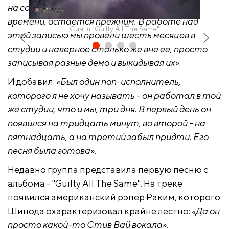
на создание которого мы потратили много
времени, остается прежним. В работе над
Сингл "Guilty All The Same"
этой записью мы провели шесть месяцев в
студии и наверное столько же вне ее, просто
записывая разные демо и выкидывая их»
.
И добавил:
«Был один поп-исполнитель,
которого я не хочу называть - он работал в той
же студии, что и мы, три дня. В первый день он
появился на тридцать минут, во второй - на
пятнадцать, а на третий забыл придти. Его
песня была готова»
.
Недавно группа представила первую песню с
альбома - "Guilty All The Same". На треке
появился американский рэпер Раким, которого
Шинода охарактеризовал крайне лестно:
«Да он
просто какой-то Стив Вай вокала»
.