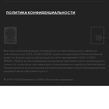
ПОЛИТИКА КОНФИДЕНЦИАЛЬНОСТИ
Вся текстовая информация, находящаяся на сайте
www.soyuz.ru
, является
собственностью ООО «СОЮЗ-АРБАТ» и/или его партнеров. Исключительное
право на форму подачи информации на сайте принадлежит ООО «СОЮЗ-
АРБАТ». Любое воспроизведение материалов сайта
www.soyuz.ru
разрешается
только со ссылкой на сайт
www.soyuz.ru
и указанием его адреса в сети Интернет.
Неоднократное использование материалов возможно только при уведомлении
разработчиков сайта
www.soyuz.ru
.
© 2017-2026 Компания «СОЮЗ». Все права защищены.