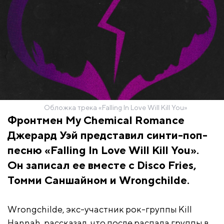
Обложка трека «Falling In Love Will Kill You»
Фронтмен My Chemical Romance
Джерард Уэй представил синти-поп-
песню «Falling In Love Will Kill You».
Он записал ее вместе с Disco Fries,
Томми Саншайном и Wrongchilde.
Wrongchilde, экс-участник рок-группы Kill
Hannah, рассказал, что после распада группы в