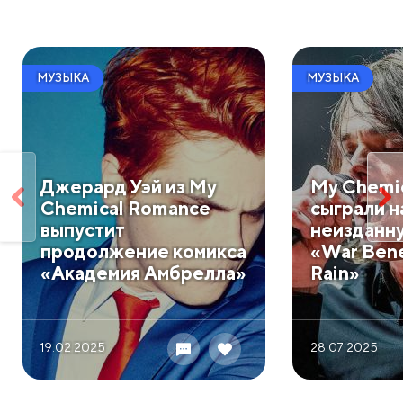
МУЗЫКА
МУЗЫКА
Джерард Уэй из My
My Chemi
Chemical Romance
сыграли н
выпустит
неизданн
продолжение комикса
«War Bene
«Академия Амбрелла»
Rain»
19.02 2025
28.07 2025