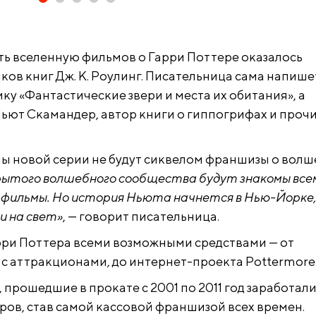
ь вселенную фильмов о Гарри Поттере оказалось
ов книг Дж. К. Роулинг. Писательница сама напише
ку «Фантастические звери и места их обитания», а
ьют Скамандер, автор книги о гиппогрифах и проч
мы новой серии не будут сиквелом франшизы о вол
крытого волшебного сообщества будут знакомы все
л фильмы. Но история Ньюта начнется в Нью-Йорке,
и на свет»
, — говорит писательница.
ри Поттера всеми возможными средствами — от
 с аттракционами, до интернет-проекта Pottermore
прошедшие в прокате с 2001 по 2011 год заработали
ров, став самой кассовой франшизой всех времен.