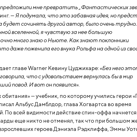
er предложили мне превратить „Фантастических зве
инг. —
Я подумала, что это забавная идея, но предс
будет сочинять другой автор, было очень трудно.
нной вселенной, я чувствую за нее большую
чно много знаю о Ньюте. Как знают поклонники
то даже поженила его внука Рольфа на одной из сво
дает главе Warner Кевину Цуджихаре:
«Без него эт
 говорила, что с удовольствием вернулась бы в мир
ший повод. И вот он появился»
.
х обитания» — учебник, по которому учились герои 
писал Альбус Дамблдор, глава Хогвартса во время
й. По всей видимости действие спин-оффа начнется 
рварды еще никто не отменял, так что при большом 
взрослевших героев Дэниэла Рэдклиффа, Эммы Уот