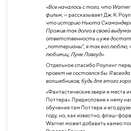
«Все началось с того, что Warn
фильм
, — рассказывает Дж. К. Роул
что историю Ньюта Скамандера 
Прожив так долго в своей выдума
ответственность и уже достато
„поттерианы“, я так его люблю, ч
любимиц, Луне Лавгуд»
.
Отдельное спасибо Роулинг пере
проект не состоялся бы. Я всегда
волшебников, будь для этого хоро
«Фантастические звери и места и
Поттера». Предисловие к нему на
обучения там Поттера и его друзе
году, но, как известно, флэш-фо
Warner может добавить камео по