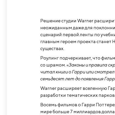
Решение студии Warner расширит
неожиданным даже для поклонник
сценарий первой ленты по учебни
главным героем проекта станет Н
существах.
Роулинг подчеркивает, что филь
со шрамом.
«Законы и правила с
читал книги о Гарри или смотре
семьдесят лет до появления Гарр
Warner расширяет вселенную Гар
разработки тематических парков
Восемь фильмов о Гарри Поттере, 
мире больше 7 миллиардов долла