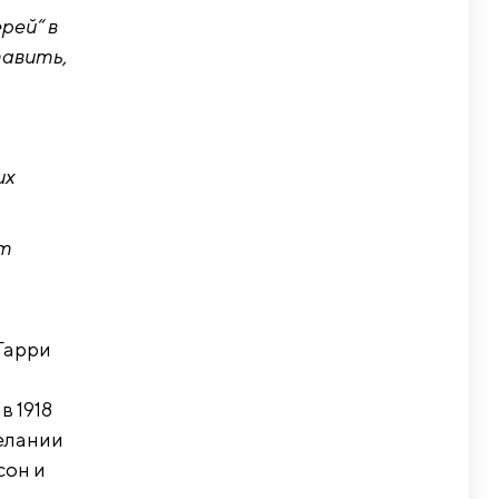
рей“ в
тавить,
их
от
«Гарри
в 1918
желании
сон и