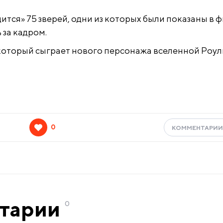
ится» 75 зверей, одни из которых были показаны в 
 за кадром.
, который сыграет нового персонажа вселенной Роул
0
КОММЕНТАРИ
тарии
0