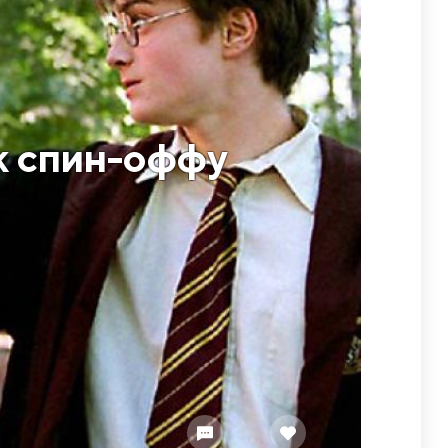
к спин-оффу