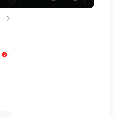
0
И
Пол Маккартни