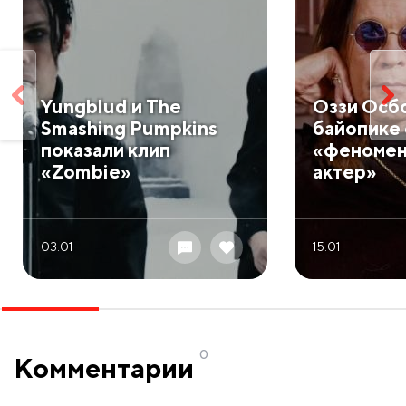
Yungblud и The
Оззи Осбо
Smashing Pumpkins
байопике
показали клип
«феномен
«Zombie»
актер»
03.01
15.01
0
Комментарии