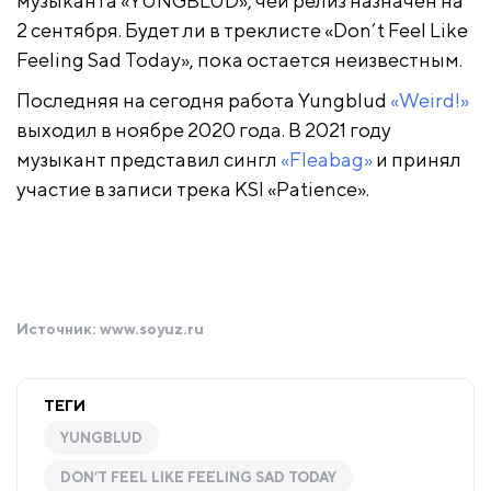
музыканта «YUNGBLUD», чей релиз назначен на
2 сентября. Будет ли в треклисте «Don’t Feel Like
Feeling Sad Today», пока остается неизвестным.
Последняя на сегодня работа Yungblud
«Weird!»
выходил в ноябре 2020 года. В 2021 году
музыкант представил сингл
«Fleabag»
и принял
участие в записи трека KSI «Patience».
Источник:
www.soyuz.ru
ТЕГИ
YUNGBLUD
DON’T FEEL LIKE FEELING SAD TODAY