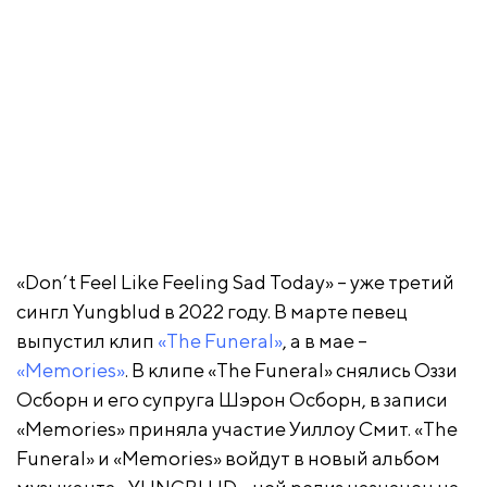
«Don’t Feel Like Feeling Sad Today» – уже третий
сингл Yungblud в 2022 году. В марте певец
выпустил клип
«The Funeral»
, а в мае –
«Memories»
. В клипе «The Funeral» снялись Оззи
Осборн и его супруга Шэрон Осборн, в записи
«Memories» приняла участие Уиллоу Смит. «The
Funeral» и «Memories» войдут в новый альбом