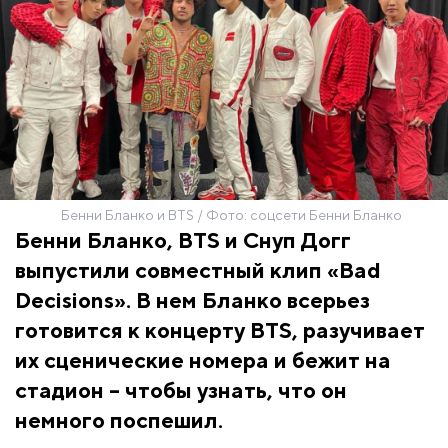
Бенни Бланко и BTS / Фото: соцсети Бенни Бланко
Бенни Бланко, BTS и Снуп Догг
выпустили совместный клип «Bad
Decisions». В нем Бланко всерьез
готовится к концерту BTS, разучивает
их сценические номера и бежит на
стадион – чтобы узнать, что он
немного поспешил.