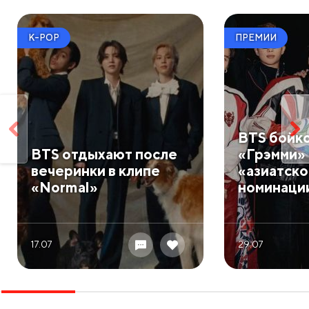
K-POP
ПРЕМИИ
BTS бойк
BTS отдыхают после
«Грэмми» 
вечеринки в клипе
«азиатск
«Normal»
номинаци
17.07
29.07