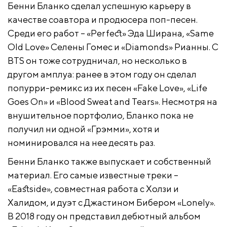
Бенни Бланко сделал успешную карьеру в
качестве соавтора и продюсера поп-песен.
Среди его работ – «Perfect» Эда Ширана, «Same
Old Love» Селены Гомес и «Diamonds» Рианны. С
BTS он тоже сотрудничал, но несколько в
другом амплуа: ранее в этом году он сделал
попурри-ремикс из их песен «Fake Love», «Life
Goes On» и «Blood Sweat and Tears». Несмотря на
внушительное портфолио, Бланко пока не
получил ни одной «Грэмми», хотя и
номинировался на нее десять раз.
Бенни Бланко также выпускает и собственный
материал. Его самые известные треки –
«Eastside», совместная работа с Холзи и
Халидом, и дуэт с Джастином Бибером «Lonely».
В 2018 году он представил дебютный альбом