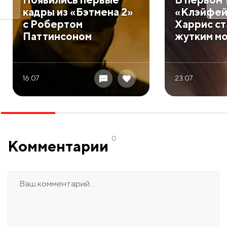
кадры из «Бэтмена 2»
«Клэйфей
с Робертом
Харрис ст
Паттинсоном
жутким м
16.07
23.07
0
Комментарии