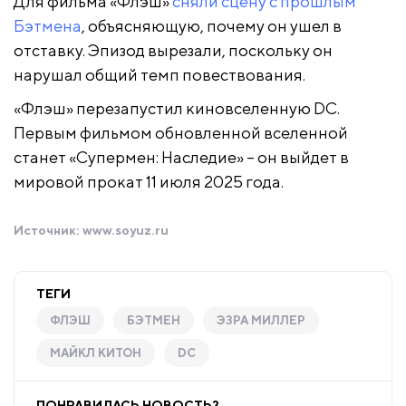
Для фильма «Флэш»
сняли сцену с прошлым
Бэтмена
, объясняющую, почему он ушел в
отставку. Эпизод вырезали, поскольку он
нарушал общий темп повествования.
«Флэш» перезапустил киновселенную DC.
Первым фильмом обновленной вселенной
станет «Супермен: Наследие» – он выйдет в
мировой прокат 11 июля 2025 года.
Источник:
www.soyuz.ru
ТЕГИ
ФЛЭШ
БЭТМЕН
ЭЗРА МИЛЛЕР
МАЙКЛ КИТОН
DC
ПОНРАВИЛАСЬ НОВОСТЬ?