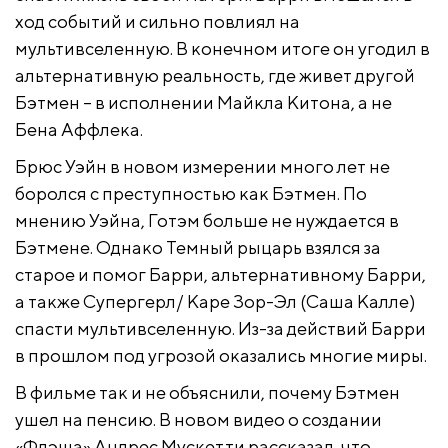
ход событий и сильно повлиял на
мультивселенную. В конечном итоге он угодил в
альтернативную реальность, где живет другой
Бэтмен – в исполнении Майкла Китона, а не
Бена Аффлека.
Брюс Уэйн в новом измерении много лет не
боролся с преступностью как Бэтмен. По
мнению Уэйна, Готэм больше не нуждается в
Бэтмене. Однако Темный рыцарь взялся за
старое и помог Барри, альтернативному Барри,
а также Супергерл/ Каре Зор-Эл (Саша Калле)
спасти мультивселенную. Из-за действий Барри
в прошлом под угрозой оказались многие миры.
В фильме так и не объяснили, почему Бэтмен
ушел на пенсию. В новом видео о создании
«Флэша» Андрес Мускетти рассказал, что