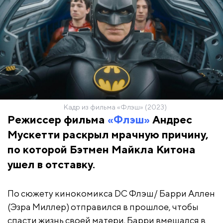
Кадр из фильма «Флэш» (2023)
Режиссер фильма
«Флэш»
Андрес
Мускетти раскрыл мрачную причину,
по которой Бэтмен Майкла Китона
ушел в отставку.
По сюжету кинокомикса DC Флэш/ Барри Аллен
(Эзра Миллер) отправился в прошлое, чтобы
спасти жизнь своей матери. Барри вмешался в