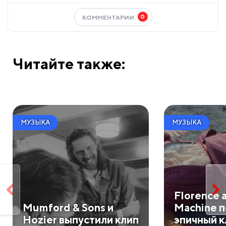
0
КОММЕНТАРИИ
Читайте также:
МУЗЫКА
МУЗЫКА
Florence 
Mumford & Sons и
Machine п
Hozier выпустили клип
эпичный к