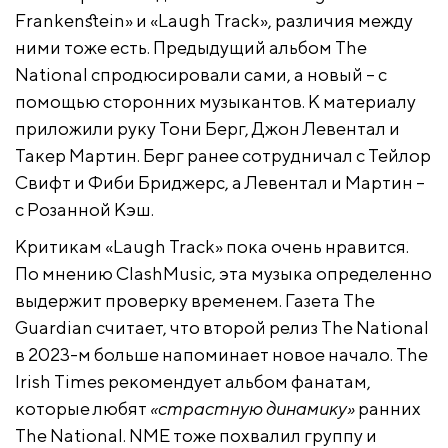
Frankenstein» и «Laugh Track», различия между
ними тоже есть. Предыдущий альбом The
National спродюсировали сами, а новый – с
помощью сторонних музыкантов. К материалу
приложили руку Тони Берг, Джон Левентал и
Такер Мартин. Берг ранее сотрудничал с Тейлор
Свифт и Фиби Бриджерс, а Левентал и Мартин –
с Розанной Кэш.
Критикам «Laugh Track» пока очень нравится.
По мнению ClashMusic, эта музыка определенно
выдержит проверку временем. Газета The
Guardian считает, что второй релиз The National
в 2023-м больше напоминает новое начало. The
Irish Times рекомендует альбом фанатам,
которые любят
«страстную динамику»
ранних
The National. NME тоже похвалил группу и