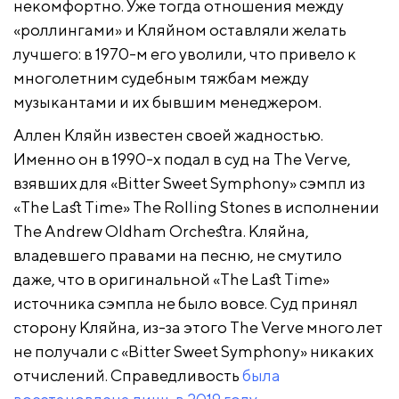
некомфортно. Уже тогда отношения между
«роллингами» и Кляйном оставляли желать
лучшего: в 1970-м его уволили, что привело к
многолетним судебным тяжбам между
музыкантами и их бывшим менеджером.
Аллен Кляйн известен своей жадностью.
Именно он в 1990-х подал в суд на The Verve,
взявших для «Bitter Sweet Symphony» сэмпл из
«The Last Time» The Rolling Stones в исполнении
The Andrew Oldham Orchestra. Кляйна,
владевшего правами на песню, не смутило
даже, что в оригинальной «The Last Time»
источника сэмпла не было вовсе. Суд принял
сторону Кляйна, из-за этого The Verve много лет
не получали с «Bitter Sweet Symphony» никаких
отчислений. Справедливость
была