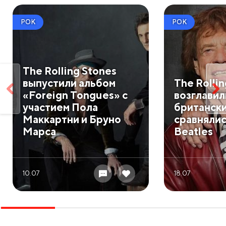
РОК
РОК
The Rolling Stones
выпустили альбом
The Rolli
«Foreign Tongues» с
возглавил
участием Пола
британски
Маккартни и Бруно
сравнялис
Марса
Beatles
10.07
18.07