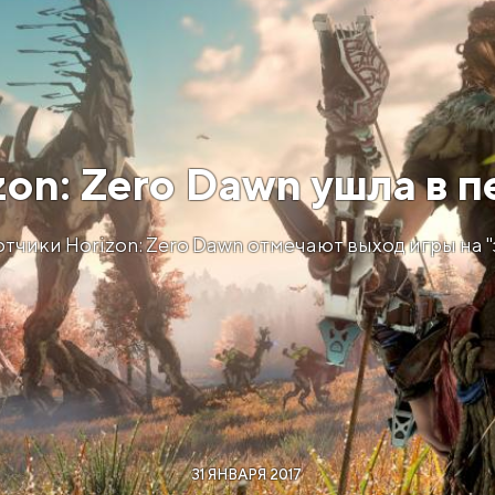
zon: Zero Dawn ушла в п
тчики Horizon: Zero Dawn отмечают выход игры на "
31 ЯНВАРЯ 2017