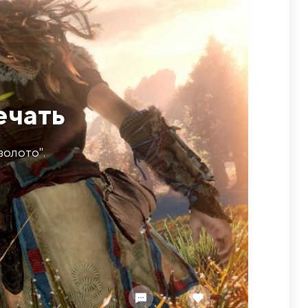
ечать
золото".