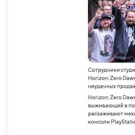
Сотрудники студии
Horizon: Zero Daw
неудачных продаж
Horizon: Zero Da
выживающей в по
расхаживают меха
консоли PlayStatio