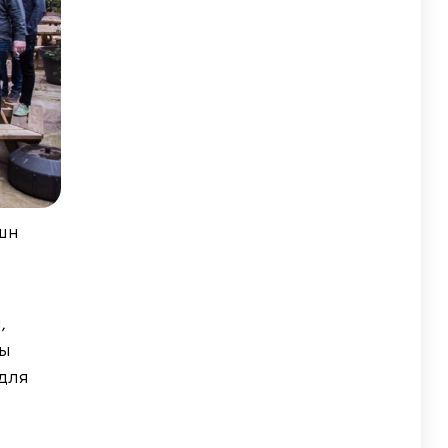
кшн
,
ды
 для