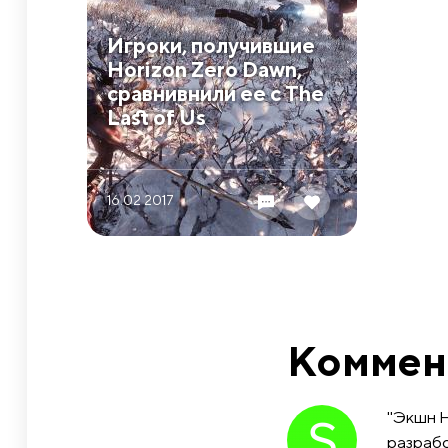
Игроки, получившие
Horizon Zero Dawn,
сравнивнили ее с The
Last of Us
16.02 2017
Коммен
"Экшн H
разрабо