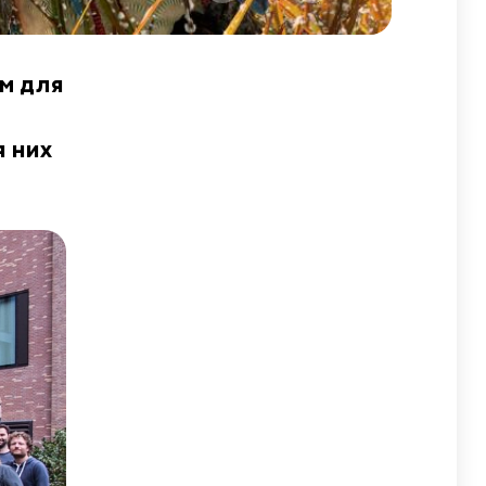
м для
я них