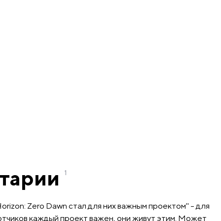
тарии
1
orizon: Zero Dawn стал для них важным проектом" - для
тчиков каждый проект важен, они живут этим. Может