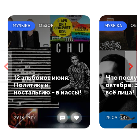
ОБЗОР
ОБ
МУЗЫКА
МУЗЫКА
12 альбомов июня:
​Что посл
Политику и
октябре:
ностальгию – в массы!
всё лица!​
29.05 2017
28.09 2017