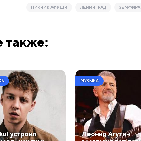
ПИКНИК АФИШИ
ЛЕНИНГРАД
ЗЕМФИРА
 также:
КА
МУЗЫКА
kul устроил
Леонид Агутин