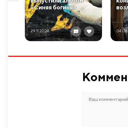
выпустили альбом
кон
«Синяя богиня»
воз
29.11 2024
04.08
Коммен