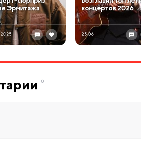
церт-сюрприз
возглавил топ лет
ле Эрмитажа
концертов 2026
 2025
25.06
тарии
0