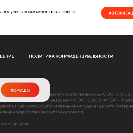
ы получить возможность оставить
АВТОРИЗА
ШЕНИЕ
ПОЛИТИКА КОНФИДЕНЦИАЛЬНОСТИ
ХОРОШО
я на сайте
www.soyuz.ru
, является собственностью ООО «СОЮЗ-А
чи информации на сайте принадлежит ООО «СОЮЗ-АРБАТ». Любое
ылкой на сайт
www.soyuz.ru
и указанием его адреса в сети Интерн
млении разработчиков сайта
www.soyuz.ru
.
ава защищены.