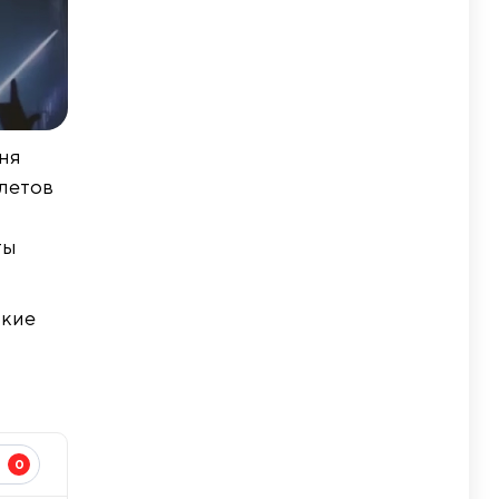
ня
илетов
ты
акие
0
И