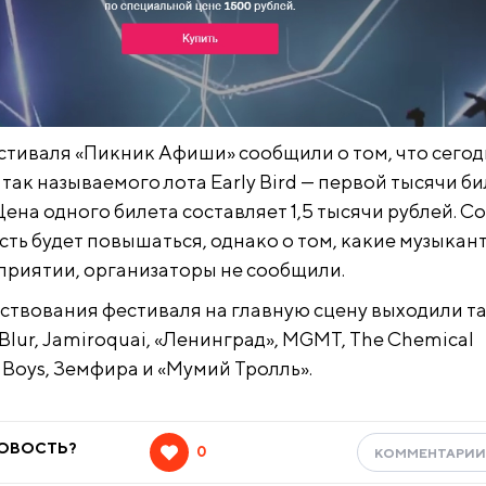
тиваля «Пикник Афиши» сообщили о том, что сегод
так называемого лота Early Bird — первой тысячи б
ена одного билета составляет 1,5 тысячи рублей. Со
ть будет повышаться, однако о том, какие музыкан
приятии, организаторы не сообщили.
ествования фестиваля на главную сцену выходили т
Blur, Jamiroquai, «Ленинград», MGMT, The Chemical
p Boys, Земфира и «Мумий Тролль».
НОВОСТЬ?
0
КОММЕНТАРИ