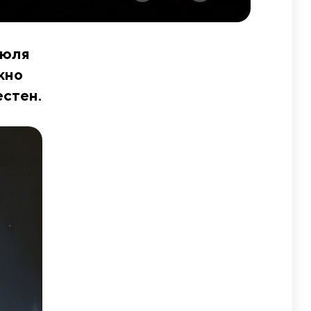
июля
жно
естен.