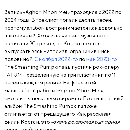
Запись «Aghori Mhori Mei» проходила с 2022 по
2024 годы. В треклист попали десять песен,
поэтому альбом воспринимается как довольно
лаконичный. Хотя изначально музыканты
написали 20 треков, но Корган не стал
выпускать весь материал, ограничившись
половиной.
С ноября 2022-го
по
май 2023-го
The Smashing Pumpkins выпустили рок-оперу
«ATUM», разделенную на три пластинки по 11
песен в каждом релизе. На фоне этой
масштабной работы «Aghori Mhori Mei»
смотрится несколько скромно. По стилю новый
альбом The Smashing Pumpkins тоже
отличается от предыдущего. Как рассказал
Билли Корган, это
«очень рокерская гитарная
запись, олдскульная»
.