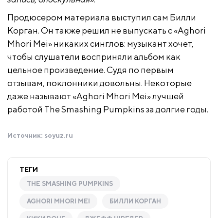
Продюсером материала выступил сам Билли
Корган. Он также решил не выпускать с «Aghori
Mhori Mei» никаких синглов: музыкант хочет,
чтобы слушатели восприняли альбом как
цельное произведение. Судя по первым
отзывам, поклонники довольны. Некоторые
даже называют «Aghori Mhori Mei» лучшей
работой The Smashing Pumpkins за долгие годы.
Источник:
soyuz.ru
ТЕГИ
THE SMASHING PUMPKINS
AGHORI MHORI MEI
БИЛЛИ КОРГАН