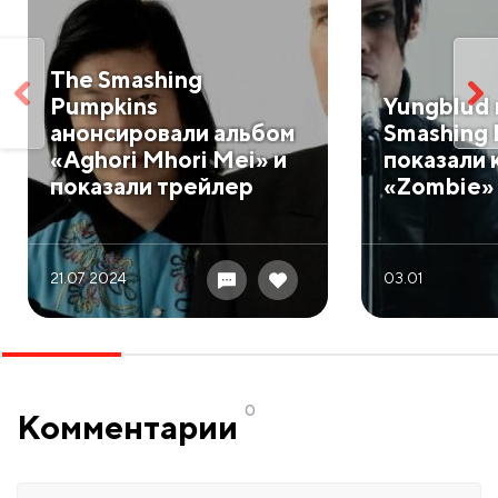
The Smashing
Pumpkins
Yungblud 
анонсировали альбом
Smashing
«Aghori Mhori Mei» и
показали 
показали трейлер
«Zombie»
21.07 2024
03.01
0
Комментарии