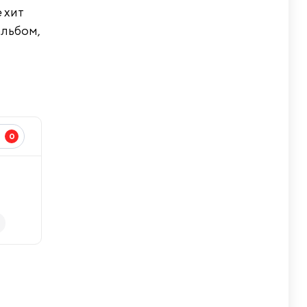
 хит
альбом,
0
И