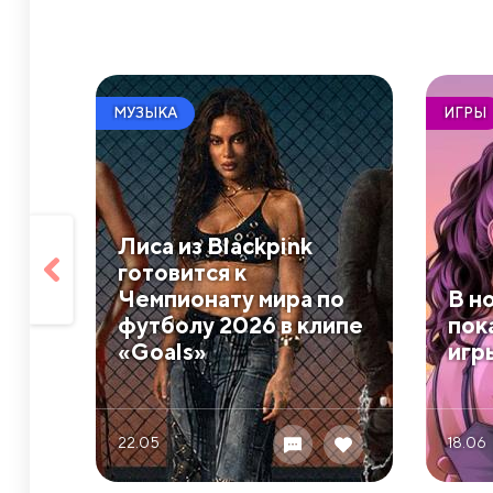
МУЗЫКА
ИГРЫ
Лиса из Blackpink
готовится к
Чемпионату мира по
В н
футболу 2026 в клипе
пок
«Goals»
игр
22.05
18.06