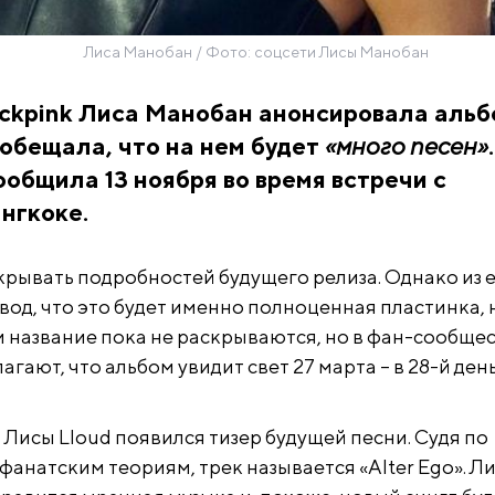
Лиса Манобан / Фото: соцсети Лисы Манобан
ckpink Лиса Манобан анонсировала альб
ообещала, что на нем будет
«много песен»
ообщила 13 ноября во время встречи с
нгкоке.
крывать подробностей будущего релиза. Однако из е
од, что это будет именно полноценная пластинка, н
ни название пока не раскрываются, но в фан-сообще
агают, что альбом увидит свет 27 марта – в 28-й ден
 Лисы Lloud появился тизер будущей песни. Судя по
анатским теориям, трек называется «Alter Ego». Л