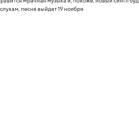
нравится мрачная музыка и, похоже, новый сингл буд
слухам, песня выйдет 19 ноября.