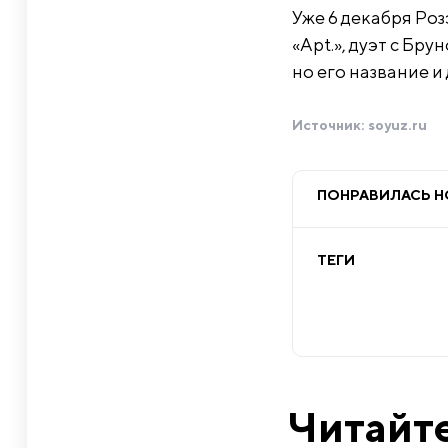
Уже 6 декабря Роз
«Apt.», дуэт с Бр
но его название и
Источник:
soyuz.ru
ПОНРАВИЛАСЬ 
ТЕГИ
Читайте