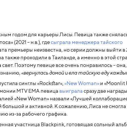
жным годом для карьеры Лисы. Певица также снялась
са» (2021 – н.в.), где
сыграла менеджера тайского
дата премьеры неизвестна, но серии должны выйти в
на также проходили в Таиланде, а именно в этой стр
 свет. Поэтому певице все очень понравилось – она,
изнанию,
«вернулась домой и ела тайскую еду кажды
устила синглы «Rockstar»,
«New Woman»
и «Moonlit 
емонии MTV EMA певица
выиграла
сразу две награды
алией «New Woman» назвали «Лучшей коллаборацие
й большой и активной. К сожалению, Лиса не смогла
ию из-за рабочего графика.
енная участница Blackpink, готовящая сольный альб