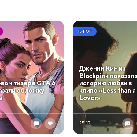
K-POP
Дженни Ким из
Blackpink показал
овом тизере GTA 6
историю любви в
азали обложку
клипе «Less than a
ы
Lover»
25.07