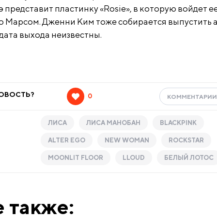
э представит пластинку «Rosie», в которую войдет ее
уно Марсом. Дженни Ким тоже собирается выпустить 
 дата выхода неизвестны.
НОВОСТЬ?
0
КОММЕНТАРИ
ЛИСА
ЛИСА МАНОБАН
BLACKPINK
ALTER EGO
NEW WOMAN
ROCKSTAR
MOONLIT FLOOR
LLOUD
БЕЛЫЙ ЛОТОС
 также: