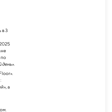
 в 3
 2025
ане
 по
й день»
.
Floor».
:
й», а
ом.