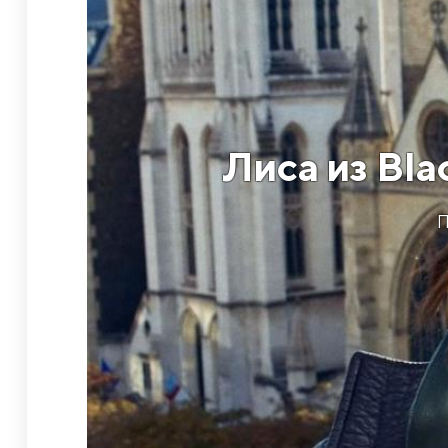
Лиса из Bla
П