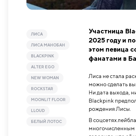
Участница Bla
ЛИСА
2025 году и п
ЛИСА МАНОБАН
этом певица с
BLACKPINK
фанатами в Ба
ALTER EGO
Лиса не стала рас
NEW WOMAN
можно сделать выв
ROCKSTAR
Ни дата выхода, 
MOONLIT FLOOR
Blackpink предпол
рождения Лисы.
LLOUD
В соцсетях лейбла
БЕЛЫЙ ЛОТОС
многочисленным ф