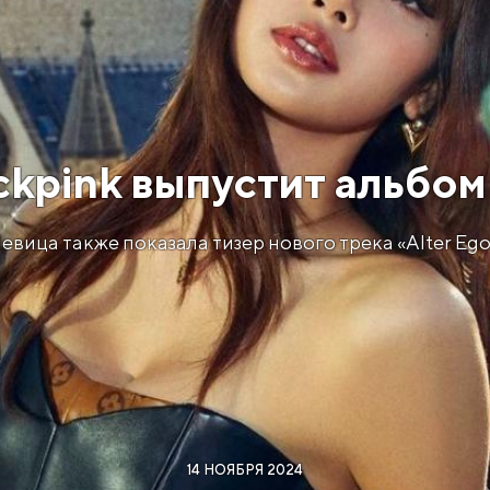
ckpink выпустит альбом
евица также показала тизер нового трека «Alter Ego
14 НОЯБРЯ 2024