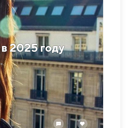
 в 2025 году
».