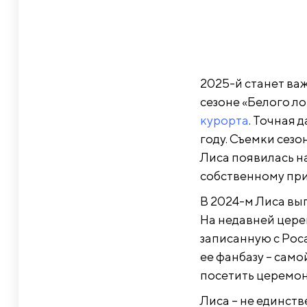
2025-й станет ва
сезоне «Белого лото
курорта
. Точная 
году. Съемки сезо
Лиса появилась на
собственному пр
В 2024-м Лиса вып
На недавней цер
записанную с Рос
ее фанбазу – само
посетить церемон
Лиса – не единств