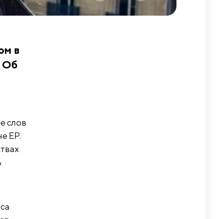
ом в
. Об
е слов
е EP.
ствах
ь
иса