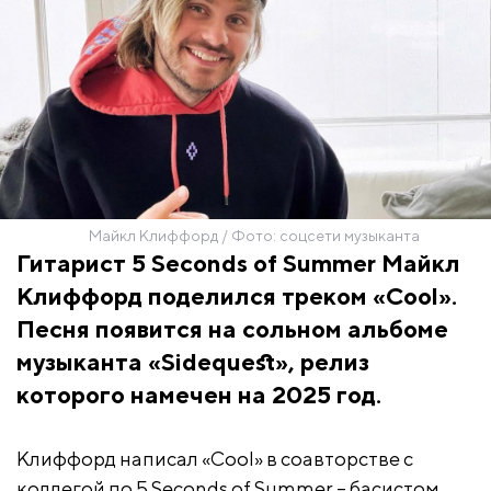
Майкл Клиффорд / Фото: соцсети музыканта
Гитарист 5 Seconds of Summer Майкл
Клиффорд поделился треком «Cool».
Песня появится на сольном альбоме
музыканта «Sidequest», релиз
которого намечен на 2025 год.
Клиффорд написал «Cool» в соавторстве с
коллегой по 5 Seconds of Summer – басистом