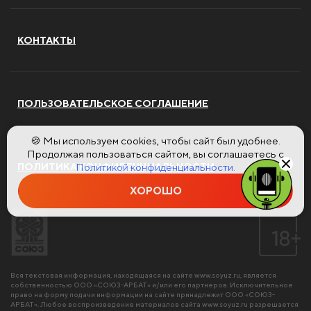
КОНТАКТЫ
ПОЛЬЗОВАТЕЛЬСКОЕ СОГЛАШЕНИЕ
🍪 Мы используем cookies, чтобы сайт был удобнее.
Продолжая пользоваться сайтом, вы соглашаетесь с
Политикой конфиденциальности.
ПОЛИТИКА КОНФИДЕНЦИАЛЬНОСТИ
ХОРОШО
Вся текстовая информация, находящаяся на сайте
www.soyuz.ru
, является
собственностью ООО «СОЮЗ-АРБАТ» и/или его партнеров. Исключительное
право на форму подачи информации на сайте принадлежит ООО «СОЮЗ-
АРБАТ». Любое воспроизведение материалов сайта
www.soyuz.ru
разрешается