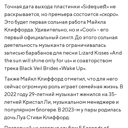
Точная дата выхода пластинки «Sidequest» не
раскрывается, но премьера состоится
«скоро»
.
Это будет первая сольная работа Майкла
Клиффорда. Удивительно, но и «Cool» – его
первый официальный сингл. До этого сольная
деятельность музыканта ограничивалась
записью барабанов для песни Lizard Kisses «And
the sun will shine only for us» и соавторством
трека Black Veil Brides «Wake Up».
Также Майкл Клиффорд отметил, что для него
сейчас огромную роль играет семейная жизнь. В
2022 году 29-летний музыкант женился на 35-
летней Кристал Ли, музыкальном менеджере и
популярном блогере. В 2023-м у пары родилась
дочь Луа Стиви Клиффорд.
Последний на сегодня альбом 5 Seconds of