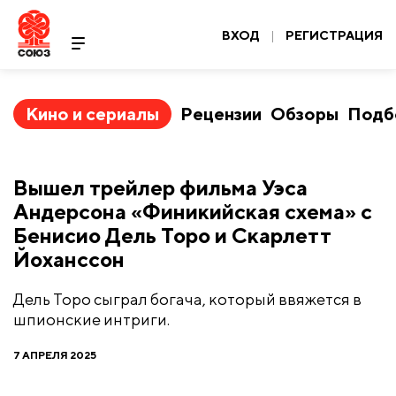
ВХОД
|
РЕГИСТРАЦИЯ
Кино и сериалы
Рецензии
Обзоры
Подб
Вышел трейлер фильма Уэса
Андерсона «Финикийская схема» с
Бенисио Дель Торо и Скарлетт
Йоханссон
Дель Торо сыграл богача, который ввяжется в
шпионские интриги.
7 АПРЕЛЯ 2025