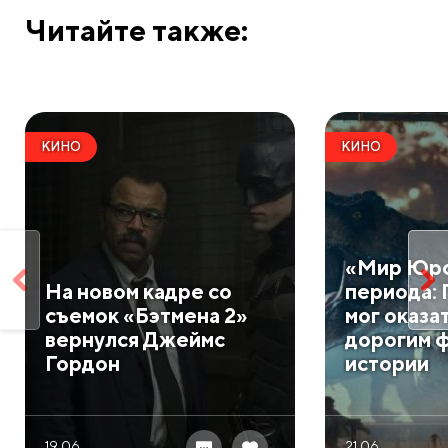
Читайте также:
КИНО
КИНО
«Мир Юрс
На новом кадре со
периода: 
съемок «Бэтмена 2»
мог оказа
вернулся Джеймс
дорогим 
Гордон
истории
19.06
21.06