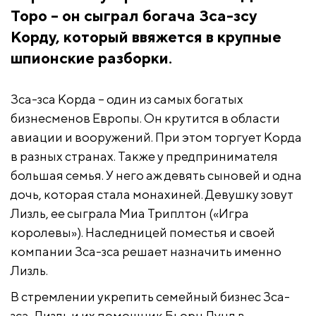
Торо – он сыграл богача Зса-зсу
Корду, который ввяжется в крупные
шпионские разборки.
Зса-зса Корда – один из самых богатых
бизнесменов Европы. Он крутится в области
авиации и вооружений. При этом торгует Корда
в разных странах. Также у предпринимателя
большая семья. У него аж девять сыновей и одна
дочь, которая стала монахиней. Девушку зовут
Лизль, ее сыграла Миа Триплтон («Игра
королевы»). Наследницей поместья и своей
компании Зса-зса решает назначить именно
Лизль.
В стремлении укрепить семейный бизнес Зса-
зса, Лизль и их помощник Бьорн Лунд в