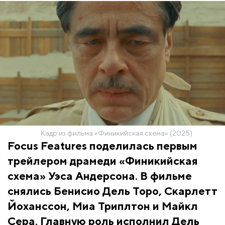
Кадр из фильма «Финикийская схема» (2025)
Focus Features поделилась первым
трейлером драмеди «Финикийская
схема» Уэса Андерсона. В фильме
снялись Бенисио Дель Торо, Скарлетт
Йоханссон, Миа Триплтон и Майкл
Сера. Главную роль исполнил Дель