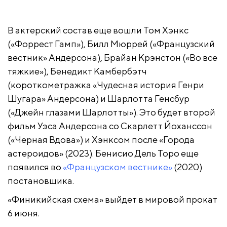
В актерский состав еще вошли Том Хэнкс
(«Форрест Гамп»), Билл Мюррей («Французский
вестник» Андерсона), Брайан Крэнстон («Во все
тяжкие»), Бенедикт Камбербэтч
(короткометражка «Чудесная история Генри
Шугара» Андерсона) и Шарлотта Генсбур
(«Джейн глазами Шарлотты»). Это будет второй
фильм Уэса Андерсона со Скарлетт Йоханссон
(«Черная Вдова») и Хэнксом после «Города
астероидов» (2023). Бенисио Дель Торо еще
появился во
«Французском вестнике»
(2020)
постановщика.
«Финикийская схема» выйдет в мировой прокат
6 июня.