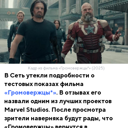
Кадр из фильма «Громовержцы*» (2025)
В Сеть утекли подробности о
тестовых показах фильма
«Громовержцы*»
. В отзывах его
назвали одним из лучших проектов
Marvel Studios. После просмотра
зрители наверняка будут рады, что
«Громовержцы» вернутся в