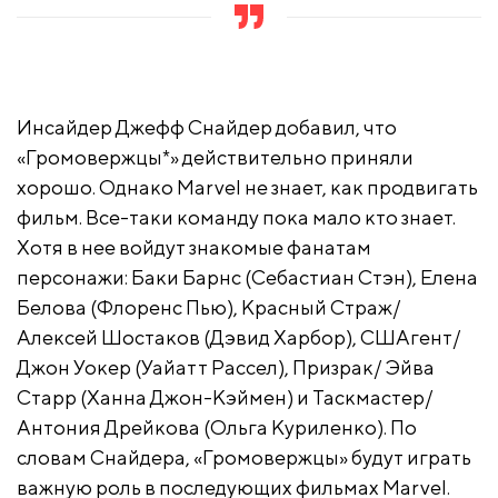
Инсайдер Джефф Снайдер добавил, что
«Громовержцы*» действительно приняли
хорошо. Однако Marvel не знает, как продвигать
фильм. Все-таки команду пока мало кто знает.
Хотя в нее войдут знакомые фанатам
персонажи: Баки Барнс (Себастиан Стэн), Елена
Белова (Флоренс Пью), Красный Страж/
Алексей Шостаков (Дэвид Харбор), СШАгент/
Джон Уокер (Уайатт Рассел), Призрак/ Эйва
Старр (Ханна Джон-Кэймен) и Таскмастер/
Антония Дрейкова (Ольга Куриленко). По
словам Снайдера, «Громовержцы» будут играть
важную роль в последующих фильмах Marvel.