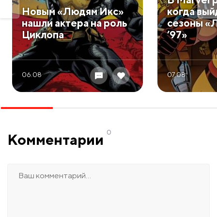
Новым «Людям Икс»
когда выйд
нашли актера на роль
сезоны «
Циклопа
’97»
06.08
07.08
0
Комментарии