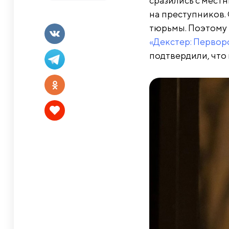
сразились с мест
на преступников.
тюрьмы. Поэтому Г
«Декстер: Первор
подтвердили, что