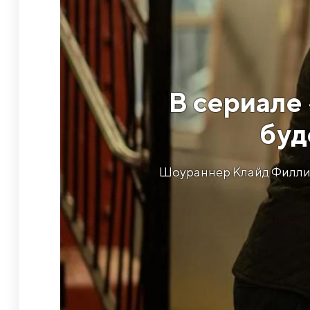
В сериале
буд
Шоураннер Клайд Филлип