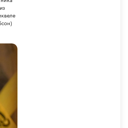
тника
из
иквеле
бсон)