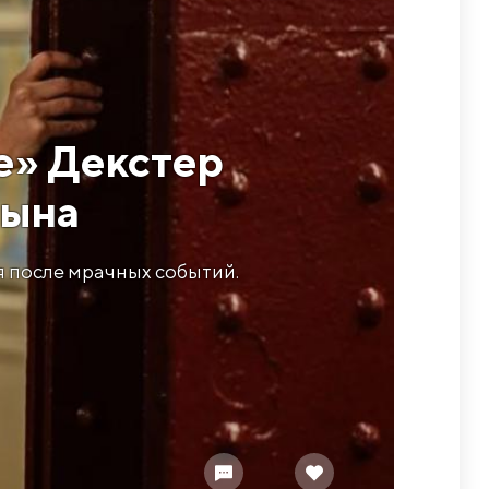
е» Декстер
сына
 после мрачных событий.