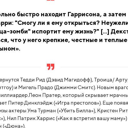
льно быстро находит Гаррисона, а затем
рри: "Смогу ли я ему открыться? Неужел
ца-зомби" испортит ему жизнь?" [...] Декс
ся, что у него крепкие, честные и теплые
ыном».
вернутся Тедди Рид (Дэвид Магидофф), Троица/ Арту
тгоу) и Мигель Прадо (Джимми Смитс). Новым враг
миллиардер Леон Пратер, который скрывает мрачн
рает Питер Динклэйдж («Игра престолов»). Еще появ
зы актеры Ума Турман («Убить Билла»), Кристен Ри
), Нил Патрик Харрис («Как я встретил вашу маму»)
 («Дюна»).