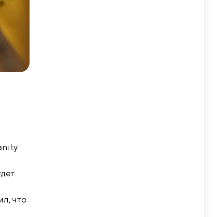
anity
удет
л, что