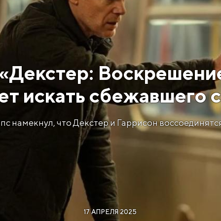
 «Декстер: Воскрешени
ет искать сбежавшего 
с намекнул, что Декстер и Гаррисон воссоединятся
17 АПРЕЛЯ 2025