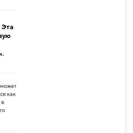
 Эта
рвую
».
оможет
ся как
 в
то