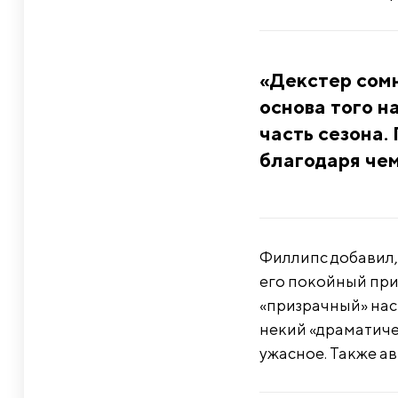
«Декстер сомн
основа того н
часть сезона.
благодаря чем
Филлипс добавил,
его покойный при
«призрачный» нас
некий «драматиче
ужасное. Также ав