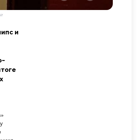
ir
ипс и
ю-
итоге
х
а»
у
е