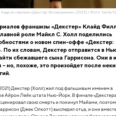
Кадр из сериала «Декстер: Воскрешение» (2025) / Фото: Vanity Fa
риалов франшизы «Декстер» Клайд Филл
главной роли Майкл С. Холл поделились
обностями о новом спин-оффе «Декстер:
 По их словам, Декстер отправится в Нь
айти сбежавшего сына Гаррисона. Они в 
 – но, похоже, это произойдет после неки
тий.
2021) Декстер (Холл) жил под фальшивым именем в
е Айрон Лейк штата Нью-Йорк. В финале «Декстер
нсценировал свою смерть и покинул Майами, поэтом
Гаррисон (Джек Олкотт) выследил отца, и они вмест