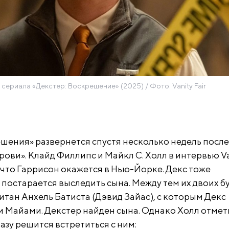
 сериала «Декстер: Воскрешение» (2025) / Фото: Vanity Fair
шения» развернется спустя несколько недель после
ови». Клайд Филлипс и Майкл С. Холл в интервью V
 что Гаррисон окажется в Нью-Йорке. Декс тоже
 постарается выследить сына. Между тем их двоих б
итан Анхель Батиста (Дэвид Зайас), с которым Декс
и Майами. Декстер найден сына. Однако Холл отмети
азу решится встретиться с ним: