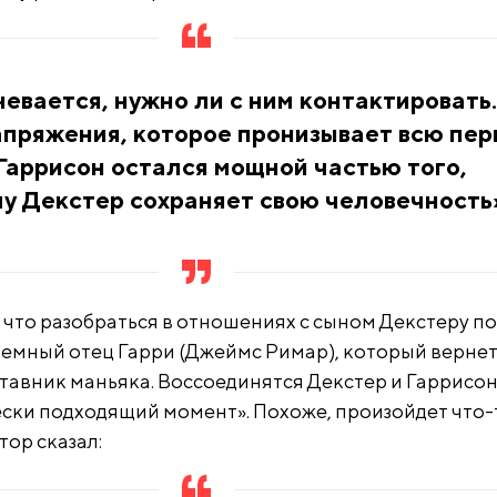
евается, нужно ли с ним контактировать.
апряжения, которое пронизывает всю пе
 Гаррисон остался мощной частью того,
у Декстер сохраняет свою человечность
 что разобраться в отношениях с сыном Декстеру п
емный отец Гарри (Джеймс Римар), который вернет
тавник маньяка. Воссоединятся Декстер и Гаррисон
ски подходящий момент». Похоже, произойдет что-
тор сказал: