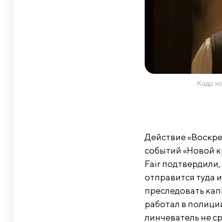
Кадр из
Действие «Воскре
событий «Новой кр
Fair подтвердили,
отправится туда и
преследовать кап
работал в полици
линчеватель не ср