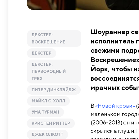
Шоураннер се
ДЕКСТЕР:
исполнитель 
ВОСКРЕШЕНИЕ
свежими подр
ДЕКСТЕР
Воскрешение».
ДЕКСТЕР:
Йорк, чтобы н
ПЕРВОРОДНЫЙ
воссоединятся
ГРЕХ
мрачных собы
ПИТЕР ДИНКЛЭЙДЖ
МАЙКЛ С. ХОЛЛ
В
«Новой крови»
(
УМА ТУРМАН
маленьком городк
(2006-2013) он и
КРИСТЕН РИТТЕР
скрылся в глуши. 
ДЖЕК ОЛКОТТ