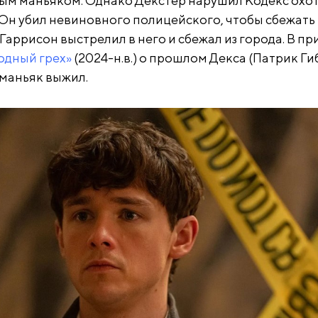
ным маньяком. Однако Декстер нарушил Кодекс охо
 Он убил невиновного полицейского, чтобы сбежать 
аррисон выстрелил в него и сбежал из города. В пр
одный грех»
(2024-н.в.) о прошлом Декса (Патрик Ги
 маньяк выжил.