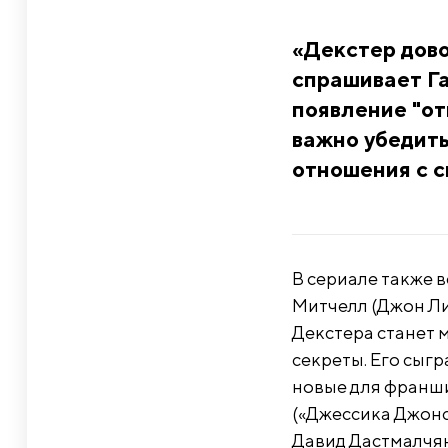
«Декстер дово
спрашивает Га
появление "от
важно убедить
отношения с с
В сериале также 
Митчелл (Джон Ли
Декстера станет 
секреты. Его сыг
новые для франши
(«Джессика Джонс»
Давид Дастмалчян