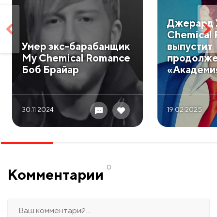
Джерард 
Chemical
Умер экс-барабанщик
выпустит
My Chemical Romance
продолже
Боб Брайар
«Академи
30.11 2024
19.02 2025
0
Комментарии