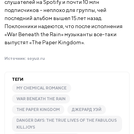
слушателей на Spotify и почти 10 млн
подписчиков – неплохо для группы, чей
последний альбом вышел 15 лет назад.
Поклонники надеются, что после исполнения
«War Beneath the Rain» музыканты все-таки
выпустят «The Paper Kingdom».
Источник:
soyuz.ru
ТЕГИ
MY CHEMICAL ROMANCE
WAR BENEATH THE RAIN
THE PAPER KINGDOM
ДЖЕРАРД УЭЙ
DANGER DAYS: THE TRUE LIVES OF THE FABULOUS
KILLJOYS