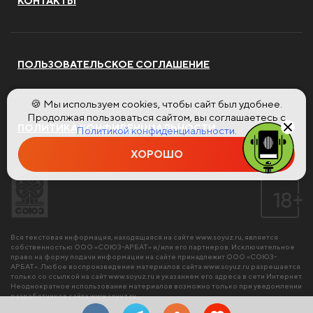
КОНТАКТЫ
ПОЛЬЗОВАТЕЛЬСКОЕ СОГЛАШЕНИЕ
🍪 Мы используем cookies, чтобы сайт был удобнее.
Продолжая пользоваться сайтом, вы соглашаетесь с
ПОЛИТИКА КОНФИДЕНЦИАЛЬНОСТИ
Политикой конфиденциальности.
ХОРОШО
Вся текстовая информация, находящаяся на сайте
www.soyuz.ru
, является
собственностью ООО «СОЮЗ-АРБАТ» и/или его партнеров. Исключительное
право на форму подачи информации на сайте принадлежит ООО «СОЮЗ-
АРБАТ». Любое воспроизведение материалов сайта
www.soyuz.ru
разрешается
только со ссылкой на сайт
www.soyuz.ru
и указанием его адреса в сети Интернет.
Неоднократное использование материалов возможно только при уведомлении
разработчиков сайта
www.soyuz.ru
.