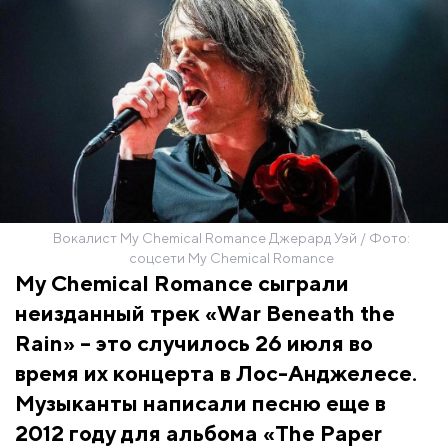
Вокалист My Chemical Romance Джерард Уэй / Фото:
соцсети My Chemical Romance
My Chemical Romance сыграли
неизданный трек «War Beneath the
Rain» – это случилось 26 июля во
время их концерта в Лос-Анджелесе.
Музыканты написали песню еще в
2012 году для альбома «The Paper