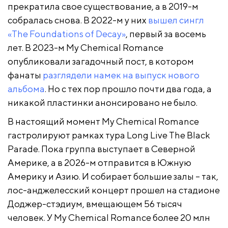
прекратила свое существование, а в 2019-м
собралась снова. В 2022-м у них
вышел сингл
«The Foundations of Decay»
, первый за восемь
лет. В 2023-м My Chemical Romance
опубликовали загадочный пост, в котором
фанаты
разглядели намек на выпуск нового
альбома
. Но с тех пор прошло почти два года, а
никакой пластинки анонсировано не было.
В настоящий момент My Chemical Romance
гастролируют рамках тура Long Live The Black
Parade. Пока группа выступает в Северной
Америке, а в 2026-м отправится в Южную
Америку и Азию. И собирает большие залы – так,
лос-анджелесский концерт прошел на стадионе
Доджер-стэдиум, вмещающем 56 тысяч
человек. У My Chemical Romance более 20 млн