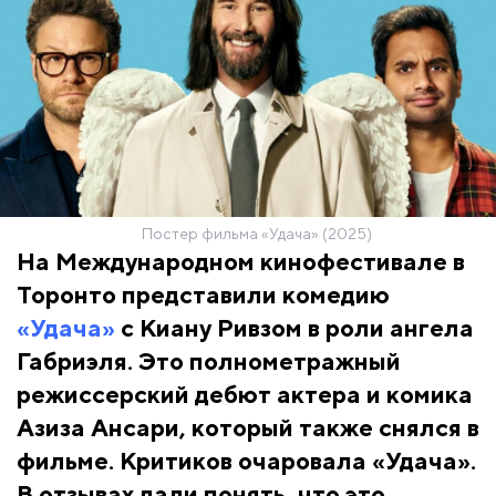
Постер фильма «Удача» (2025)
На Международном кинофестивале в
Торонто представили комедию
«Удача»
с Киану Ривзом в роли ангела
Габриэля. Это полнометражный
режиссерский дебют актера и комика
Азиза Ансари, который также снялся в
фильме. Критиков очаровала «Удача».
В отзывах дали понять, что это