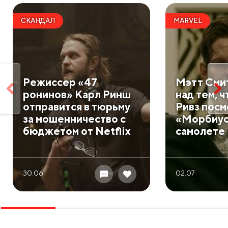
СКАНДАЛ
MARVEL
Режиссер «47
Мэтт Сми
ронинов» Карл Ринш
над тем, 
отправится в тюрьму
Ривз пос
за мошенничество с
«Морбиус
бюджетом от Netflix
самолете
30.06
02.07