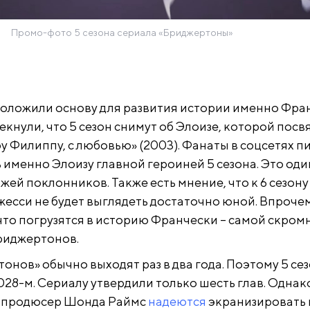
Промо-фото 5 сезона сериала «Бриджертоны»
проложили основу для развития истории именно Фра
екнули, что 5 сезон снимут об Элоизе, которой пос
 Филиппу, с любовью» (2003). Фанаты в соцсетях п
 именно Элоизу главной героиней 5 сезона. Это оди
й поклонников. Также есть мнение, что к 6 сезону
жесси не будет выглядеть достаточно юной. Впрочем
что погрузятся в историю Франчески – самой скром
риджертонов.
нов» обычно выходят раз в два года. Поэтому 5 се
028-м. Сериалу утвердили только шесть глав. Однак
и продюсер Шонда Раймс
надеются
экранизировать 