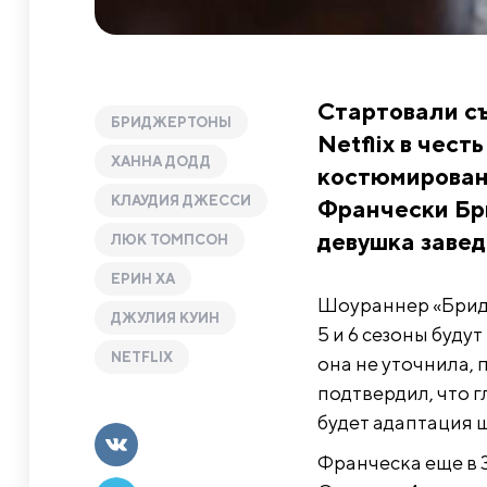
Стартовали с
БРИДЖЕРТОНЫ
Netflix в чест
ХАННА ДОДД
костюмирован
КЛАУДИЯ ДЖЕССИ
Франчески Бри
девушка завед
ЛЮК ТОМПСОН
ЕРИН ХА
Шоураннер «Брид
ДЖУЛИЯ КУИН
5 и 6 сезоны буд
NETFLIX
она не уточнила, 
подтвердил, что г
будет адаптация 
Франческа еще в 