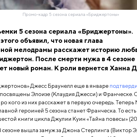
Промо-кадр 5 сезона сериала «Бриджертоны»
ъемки 5 сезона сериала «Бриджертоны».
ь этого объявил, что новая глава
ной мелодрамы расскажет историю люб
джертон. После смерти мужа в 4 сезоне
ет новый роман. К роли вернется Ханна Д
жертонов» Джесс Браунелл еще в январе
подтверд
ут посвящены Элоизе (Клаудия Джесси) и Франческе.
про кого из них расскажет в первую очередь. Теперь N
лавной героиней 5 сезона станет Франческа. То есть
шестой книги цикла Джулии Куин «Тайна повесы» (20
3 сезоне вышла замуж за Джона Стерлинга (Виктор Э