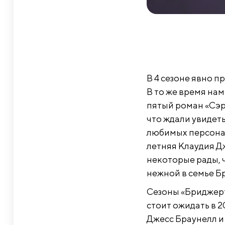
В 4 сезоне явно 
В то же время нам
пятый роман «Сэру
что ждали увидеть
любимых персонаже
летняя Клаудия Д
некоторые рады, 
нежной в семье Б
Сезоны «Бриджерто
стоит ожидать в 2
Джесс Браунелл 