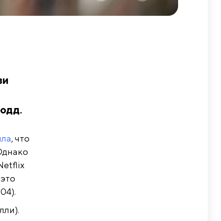
ви
одд.
ила
, что
 Однако
etflix
 это
04).
лли).