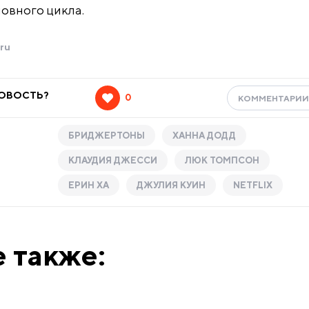
новного цикла.
ru
НОВОСТЬ?
0
КОММЕНТАРИ
БРИДЖЕРТОНЫ
ХАННА ДОДД
КЛАУДИЯ ДЖЕССИ
ЛЮК ТОМПСОН
ЕРИН ХА
ДЖУЛИЯ КУИН
NETFLIX
 также: