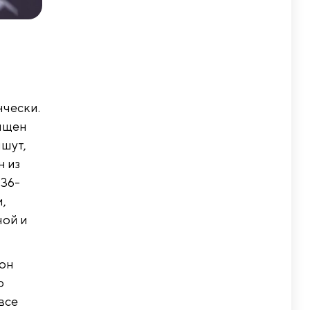
нчески.
вящен
ишут,
н из
 36-
,
ной и
зон
о
все