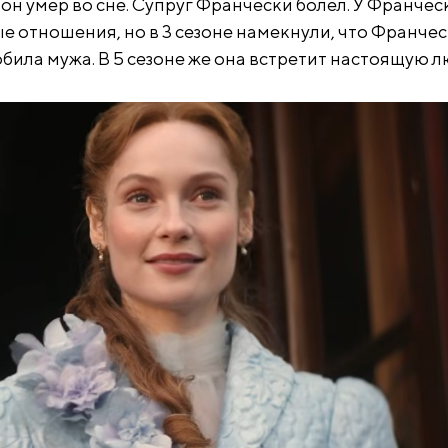
 он умер во сне. Супруг Франчески болел. У Франчес
е отношения, но в 3 сезоне намекнули, что Франчес
била мужа. В 5 сезоне же она встретит настоящую л