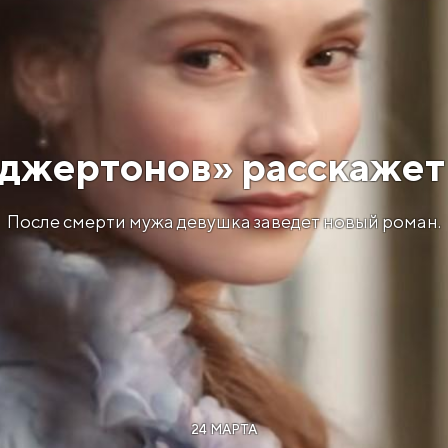
иджертонов» расскажет
После смерти мужа девушка заведет новый роман.
24 МАРТА