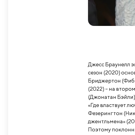
Джесс Браунелл э
сезон (2020) осно
Бриджертон (Фиби
(2022) – на второ
(Джонатан Бэйли)
«Где властвует л
Фезерингтон (Ник
джентльмена» (200
Поэтому поклонник