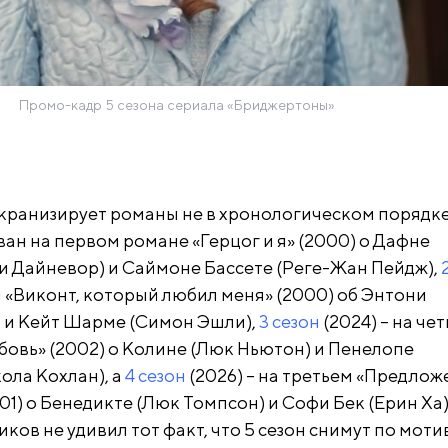
Промо-кадр 5 сезона сериала «Бриджертоны»
кранизирует романы не в хронологическом порядке.
ван на первом романе «Герцог и я» (2000) о Дафне
 Дайневор) и Саймоне Бассете (Реге-Жан Пейдж),
м «Виконт, который любил меня» (2000) об Энтони
 и Кейт Шарме (Симон Эшли),
3 сезон
(2024) – на че
юбовь» (2002) о Колине (Люк Ньютон) и Пенелопе
ола Кохлан), а
4 сезон
(2026) – на третьем «Предлож
1) о Бенедикте (Люк Томпсон) и Софи Бек (Ерин Ха)
ов не удивил тот факт, что 5 сезон снимут по мот