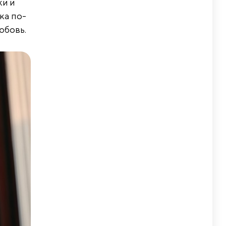
ки и
ка по-
юбовь.