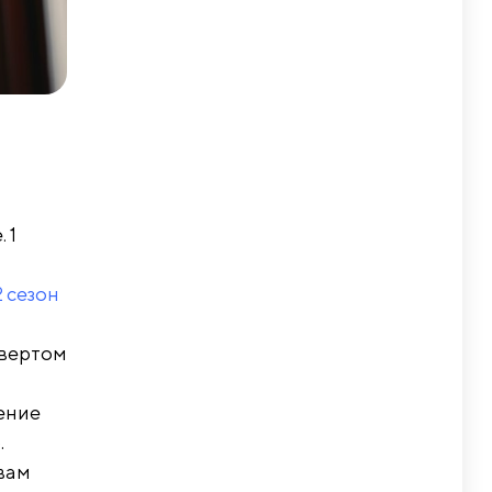
 1
2 сезон
твертом
ение
.
ивам