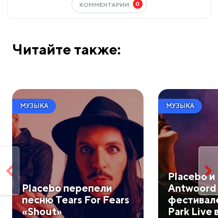
0
КОММЕНТАРИИ
Читайте также:
МУЗЫКА
МУЗЫКА
Placebo и
Placebo перепели
Antwoord 
песню Tears For Fears
фестивал
«Shout»
Park Live 