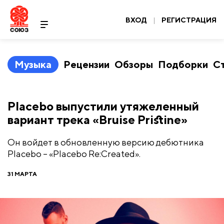
ВХОД
|
РЕГИСТРАЦИЯ
Музыка
Рецензии
Обзоры
Подборки
С
Placebo выпустили утяжеленный
вариант трека «Bruise Pristine»
Он войдет в обновленную версию дебютника
Placebo – «Placebo Re:Created».
31 МАРТА