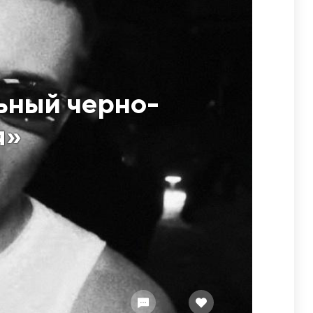
льный черно-
я»