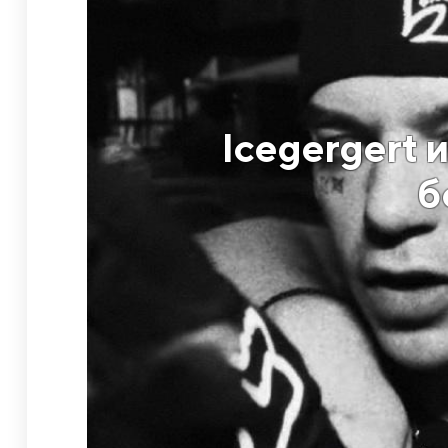
Icegergert 
б