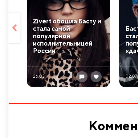
Zivert обошла Басту и
стала самой
Бас
популярной
ста
исполнительницей
поп
России
«да
26.03
02.07
Коммен