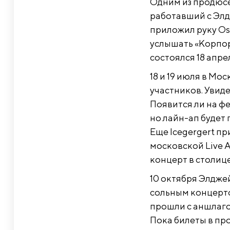
Одним из продюсе
работавший с Элдж
приложил руку Osa
услышать «Корпор
состоялся 18 апре
18 и 19 июля в Мос
участников. Увиде
Появится ли на фе
но лайн-ап будет 
Еще Icegergert пр
московской Live A
концерт в столице
10 октября Элдже
сольным концерто
прошли с аншлагом
Пока билеты в про