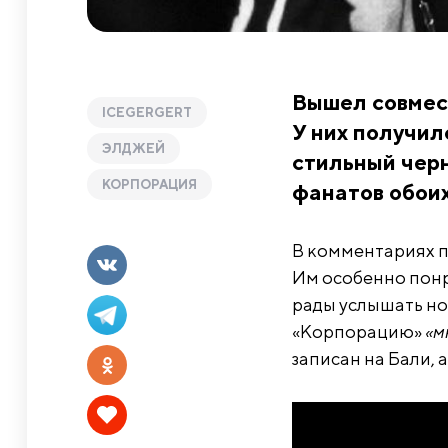
Вышел совмест
ICEGERGERT
У них получил
ЭЛДЖЕЙ
стильный чер
КОРПОРАЦИЯ
фанатов обои
В комментариях п
Им особенно понр
рады услышать нов
«Корпорацию»
«м
записан на Бали, а