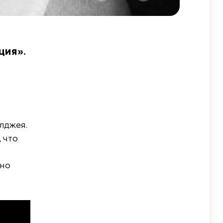
ция».
лджея.
 что
чно