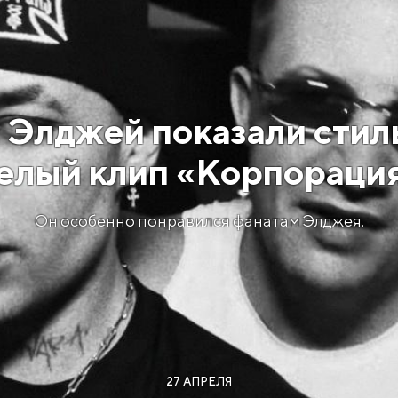
и Элджей показали сти
елый клип «Корпораци
Он особенно понравился фанатам Элджея.
27 АПРЕЛЯ