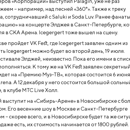
ров «Корпорации» выступил Palagin, уже не раз
еем – например, над песней «360°». Также к треку
, сотрудничавший с Saluki и Soda Luv. Ранее фанат
ацию» на концерте Элджея в Санкт-Петербурге, к
ля в СКА Арена. Icegergert тоже вышел на сцену.
кве пройдет VK Fest, где Icegergert заявлен одним из
ть Icegergert можно будет во второй день, 19 июля.
стивале Элджей, неизвестно. Пока его имени в списк
пополняться. К тому же на VK Fest заявлен секретный
идет на «Премию Муз-ТВ», которая состоится 6 июня
rena. А 12 декабря у него состоится большой сольны
, в клубе МТС Live Холл.
й выступит на «Сибирь-Арене» в Новосибирске с б
м. Его весенние шоу в Москве и Санкт-Петербурге
 – скорее всего, и в Новосибирске будет та же ситу
даже есть, их стоимость начинается от 1800 рублей.