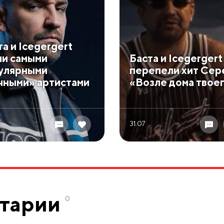
та и Icegergert
ли самыми
Баста и Icegergert
улярными
перепели хит Сер
чными» артистами
«Возле дома твое
31.07
тарии
0