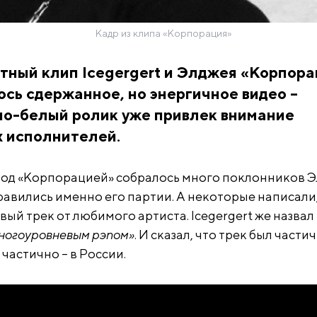
Кадр из клипа «Корпорация»
ный клип Icegergert и Элджея «Корпора
ось сдержанное, но энергичное видео –
но-белый ролик уже привлек внимание
х исполнителей.
од «Корпорацией» собралось много поклонников Э
авились именно его партии. А некоторые написали,
ый трек от любимого артиста. Icegergert же назвал
ногоуровневым рэпом»
. И сказал, что трек был части
 частично – в России.