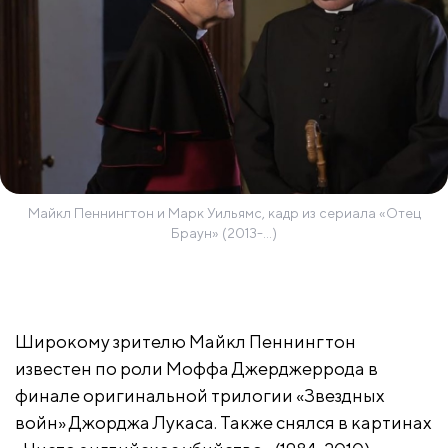
Майкл Пеннингтон и Марк Уильямс, кадр из сериала «Отец
Браун» (2013-...)
Широкому зрителю Майкл Пеннингтон
известен по роли Моффа Джерджеррода в
финале оригинальной трилогии «Звездных
войн» Джорджа Лукаса. Также снялся в картинах