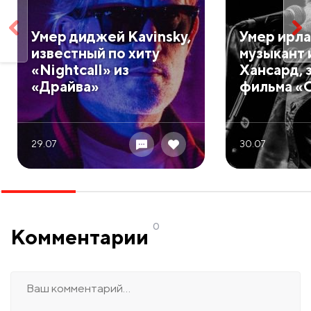
Умер диджей Kavinsky,
Умер ирл
известный по хиту
музыкант 
«Nightcall» из
Хансард, 
«Драйва»
фильма «
29.07
30.07
0
Комментарии