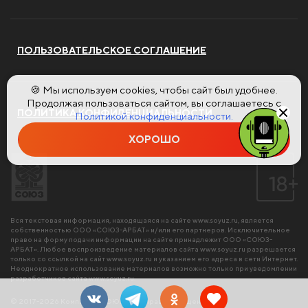
ПОЛЬЗОВАТЕЛЬСКОЕ СОГЛАШЕНИЕ
🍪 Мы используем cookies, чтобы сайт был удобнее.
Продолжая пользоваться сайтом, вы соглашаетесь с
ПОЛИТИКА КОНФИДЕНЦИАЛЬНОСТИ
Политикой конфиденциальности.
ХОРОШО
Вся текстовая информация, находящаяся на сайте
www.soyuz.ru
, является
собственностью ООО «СОЮЗ-АРБАТ» и/или его партнеров. Исключительное
право на форму подачи информации на сайте принадлежит ООО «СОЮЗ-
АРБАТ». Любое воспроизведение материалов сайта
www.soyuz.ru
разрешается
только со ссылкой на сайт
www.soyuz.ru
и указанием его адреса в сети Интернет.
Неоднократное использование материалов возможно только при уведомлении
разработчиков сайта
www.soyuz.ru
.
© 2017-2026 Компания «СОЮЗ». Все права защищены.